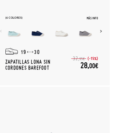
(6 COLORES)
MÁS INFO
19
30
32,
(-15%)
95€
ZAPATILLAS LONA SIN
28,
00€
CORDONES BAREFOOT