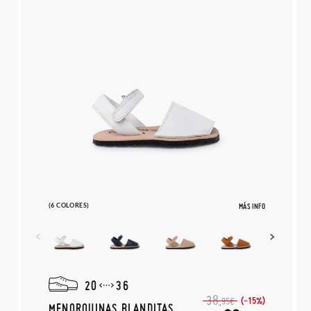
(6 COLORES)
MÁS INFO
20
36
38,
(-15%)
95€
MENORQUINAS BLANDITAS