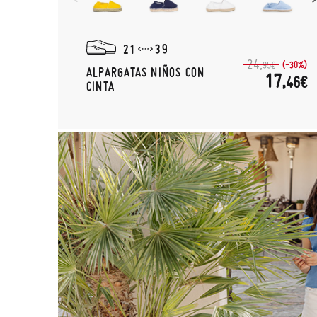
21
39
24,
(-30%)
95€
ALPARGATAS NIÑOS CON
17,
46€
CINTA