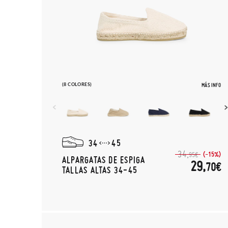
(8 COLORES)
MÁS INFO
34
45
34,
(-15%)
95€
ALPARGATAS DE ESPIGA
29,
70€
TALLAS ALTAS 34-45