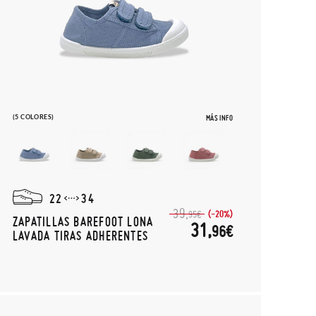
(5 COLORES)
MÁS INFO
22
34
39,
(-20%)
95€
ZAPATILLAS BAREFOOT LONA
31,
96€
LAVADA TIRAS ADHERENTES