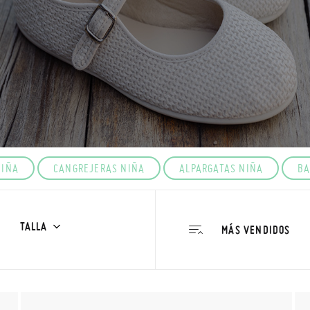
NIÑA
CANGREJERAS NIÑA
ALPARGATAS NIÑA
BA
TALLA