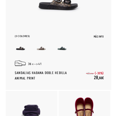
(3 COLORES)
MÁS INFO
36
41
SANDALIAS HABANA DOBLE HEBILLA
(-30%)
40,
95€
28,
66€
ANIMAL PRINT