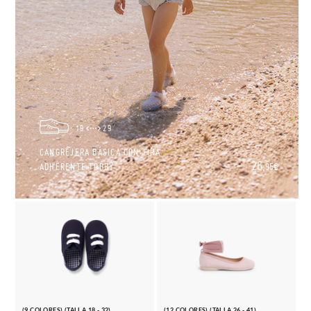
19
29
CANGREJERA BÁSICA CON TIRA
26,
ADHERENTE TOBBY
95€
(9 COLORES) (TALLA 18 - 32)
(12 COLORES) (TALLA 26 - 41)