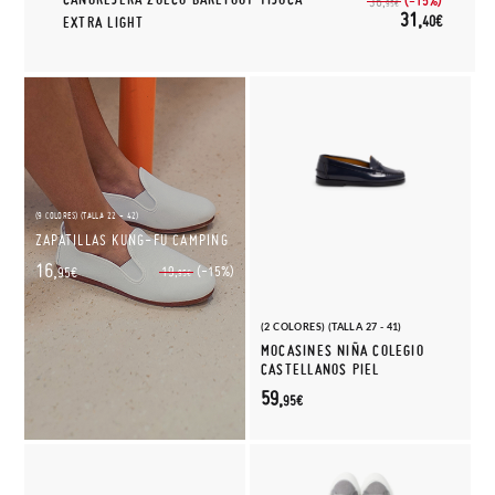
(-15%)
36,
95€
31,
40€
EXTRA LIGHT
(9 COLORES) (TALLA 22 - 42)
ZAPATILLAS KUNG-FU CAMPING
16,
(-15%)
19,
95€
95€
(2 COLORES) (TALLA 27 - 41)
MOCASINES NIÑA COLEGIO
CASTELLANOS PIEL
59,
95€