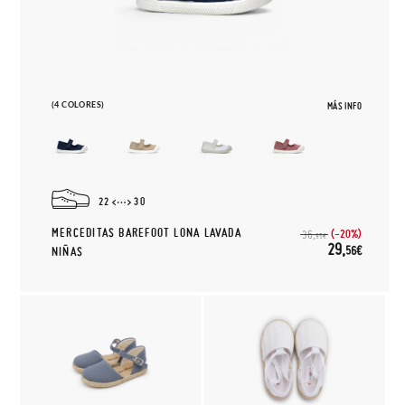
(4 COLORES)
MÁS INFO
22
30
MERCEDITAS BAREFOOT LONA LAVADA
(-20%)
36,
95€
29,
56€
NIÑAS