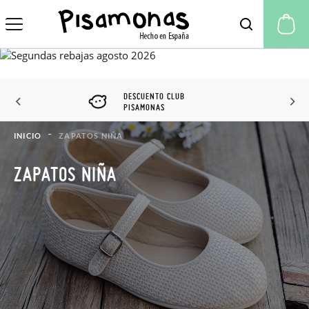
Mi
DESCUENTO CLUB
PISAMONAS
INICIO
ZAPATOS NIÑA
ZAPATOS NIÑA