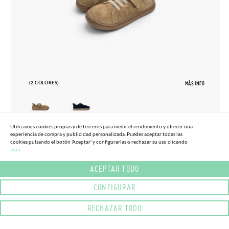
(2 COLORES)
MÁS INFO
Utilizamos cookies propias y de terceros para medir el rendimiento y ofrecer una
experiencia de compra y publicidad personalizada. Puedes aceptar todas las
27
33
cookies pulsando el botón 'Aceptar' y configurarlas o rechazar su uso clicando
aqui.
ZAPATILLAS BLANDITOS SERRAJE
65,
95€
TALLAS ALTAS
ACEPTAR TODO
CONFIGURAR
RECHAZAR TODO