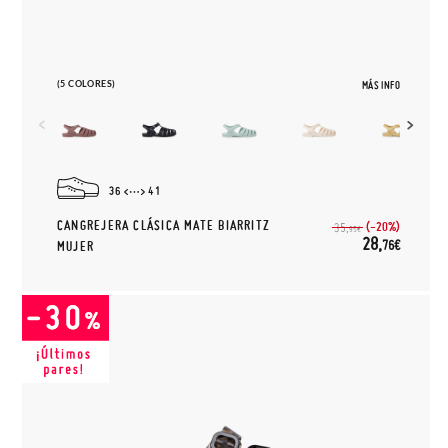
(5 COLORES)
MÁS INFO
36
41
CANGREJERA CLÁSICA MATE BIARRITZ
(-20%)
35,
95€
28,
76€
MUJER