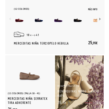
(12 COLORES)
MÁS INFO
18
41
25,
95€
MERCEDITAS NIÑA TERCIOPELO HEBILLA
(9 COLORES) (TALLA 25 - 45)
MENORQUINAS NIÑOS AVARCAS
(11 COLORES) (TALLA 18 - 41)
NAPA
MERCEDITAS NIÑA SERRATEX
26,
(-15%)
TIRA ADHERENTE
30,
30€
95€