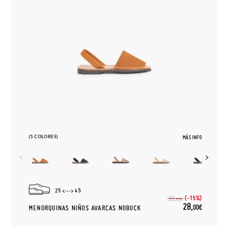
(5 COLORES)
MÁS INFO
25
45
(-15%)
32,
95€
28,
00€
MENORQUINAS NIÑOS AVARCAS NOBUCK