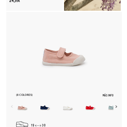
24,
95€
(8 COLORES)
MÁS INFO
19
30