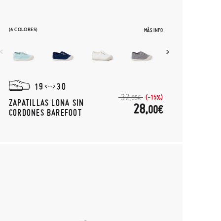
(6 COLORES)
MÁS INFO
19
30
32,
(-15%)
95€
ZAPATILLAS LONA SIN
28,
00€
CORDONES BAREFOOT