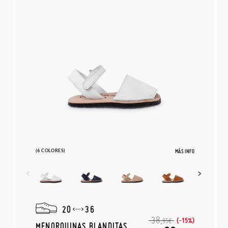
(6 COLORES)
MÁS INFO
20
36
38,
(-15%)
95€
MENORQUINAS BLANDITAS