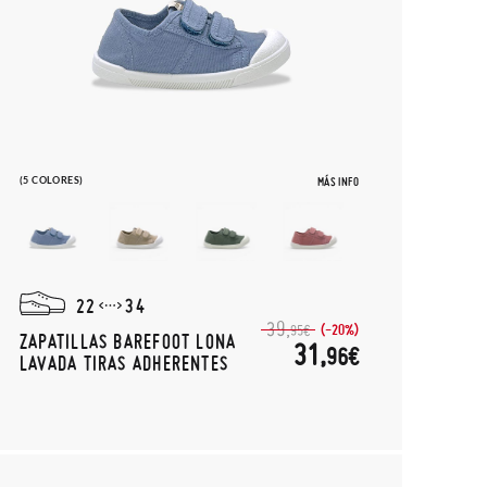
(5 COLORES)
MÁS INFO
22
34
39,
(-20%)
95€
ZAPATILLAS BAREFOOT LONA
31,
96€
LAVADA TIRAS ADHERENTES