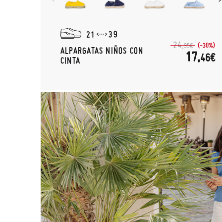
21
39
24,
(-30%)
95€
ALPARGATAS NIÑOS CON
17,
46€
CINTA