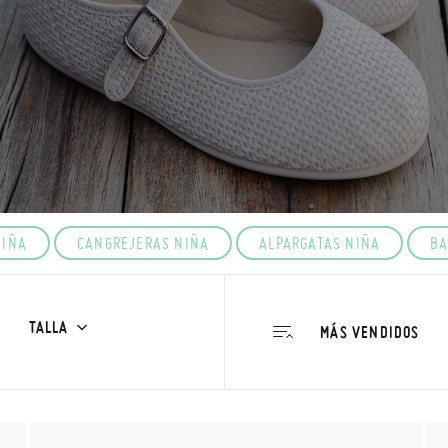
NIÑA
CANGREJERAS NIÑA
ALPARGATAS NIÑA
BA
TALLA