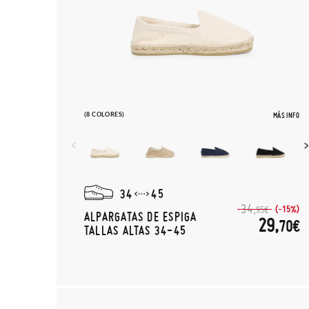
(8 COLORES)
MÁS INFO
34
45
34,
(-15%)
95€
ALPARGATAS DE ESPIGA
29,
70€
TALLAS ALTAS 34-45