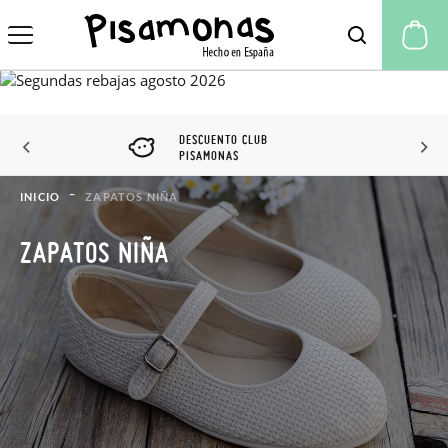
Mi
DESCUENTO CLUB
PISAMONAS
INICIO
ZAPATOS NIÑA
ZAPATOS NIÑA