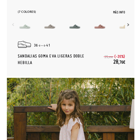
(7 COLORES)
MÁS INFO
36
41
SANDALIAS GOMA EVA LIGERAS DOBLE
(-20%)
35,
95€
28,
76€
HEBILLA