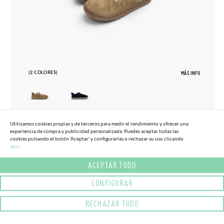
(2 COLORES)
MÁS INFO
Utilizamos cookies propias y de terceros para medir el rendimiento y ofrecer una
27
33
experiencia de compra y publicidad personalizada. Puedes aceptar todas las
cookies pulsando el botón 'Aceptar' y configurarlas o rechazar su uso clicando
ZAPATILLAS BLANDITOS SERRAJE
aqui.
65,
95€
TALLAS ALTAS
ACEPTAR TODO
CONFIGURAR
RECHAZAR TODO