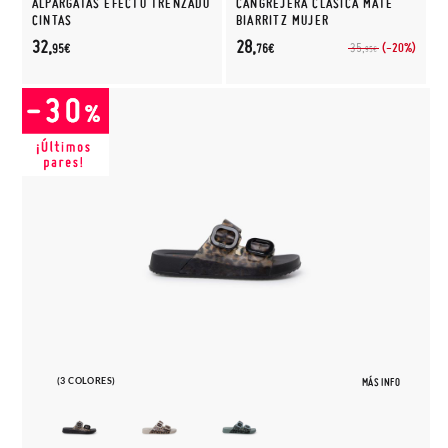
ALPARGATAS EFECTO TRENZADO
CANGREJERA CLÁSICA MATE
CINTAS
BIARRITZ MUJER
32,
28,
(-20%)
35,
95€
76€
95€
(3 COLORES)
MÁS INFO