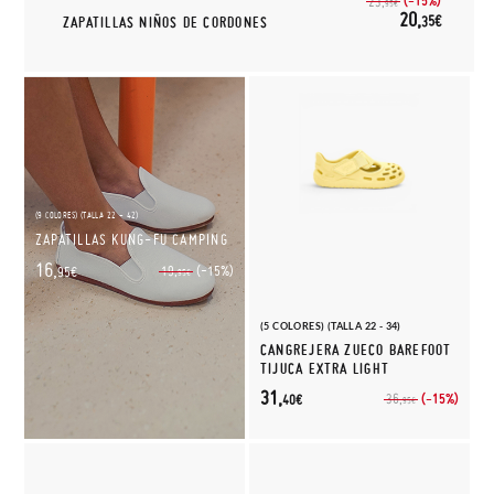
(-15%)
23,
95€
20,
35€
ZAPATILLAS NIÑOS DE CORDONES
(9 COLORES) (TALLA 22 - 42)
ZAPATILLAS KUNG-FU CAMPING
16,
(-15%)
19,
95€
95€
(5 COLORES) (TALLA 22 - 34)
CANGREJERA ZUECO BAREFOOT
TIJUCA EXTRA LIGHT
31,
(-15%)
36,
40€
95€