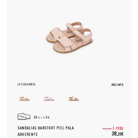
(3 COLORES)
MÁS INFO
20
34
SANDALIAS BAREFOOT PIEL PALA
(-15%)
44,
95€
38,
20€
ADHERENTE