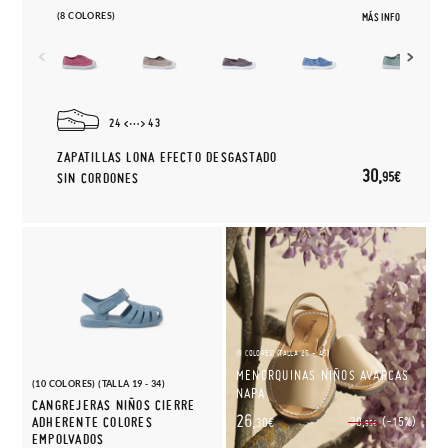
(8 COLORES)
MÁS INFO
24
43
ZAPATILLAS LONA EFECTO DESGASTADO
30,
95€
SIN CORDONES
(9 COLORES) (TALLA 25 - 45)
MENORQUINAS NIÑOS AVARCAS
(10 COLORES) (TALLA 19 - 34)
NAPA
CANGREJERAS NIÑOS CIERRE
26,
(-15%)
ADHERENTE COLORES
30,
30€
95€
EMPOLVADOS