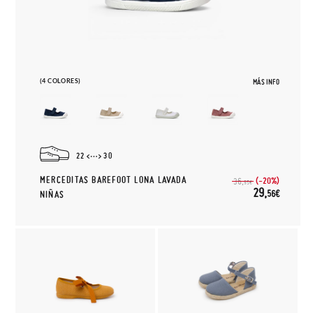
(4 COLORES)
MÁS INFO
22
30
MERCEDITAS BAREFOOT LONA LAVADA
(-20%)
36,
95€
29,
56€
NIÑAS