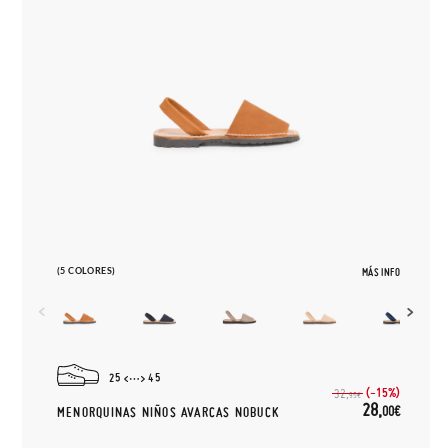
(5 COLORES)
MÁS INFO
25
45
(-15%)
32,
95€
28,
00€
MENORQUINAS NIÑOS AVARCAS NOBUCK