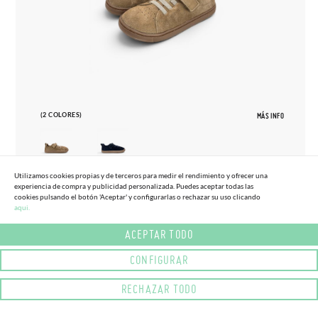
(2 COLORES)
MÁS INFO
Utilizamos cookies propias y de terceros para medir el rendimiento y ofrecer una
experiencia de compra y publicidad personalizada. Puedes aceptar todas las
27
33
cookies pulsando el botón 'Aceptar' y configurarlas o rechazar su uso clicando
aqui.
ZAPATILLAS BLANDITOS SERRAJE
65,
95€
TALLAS ALTAS
ACEPTAR TODO
CONFIGURAR
RECHAZAR TODO