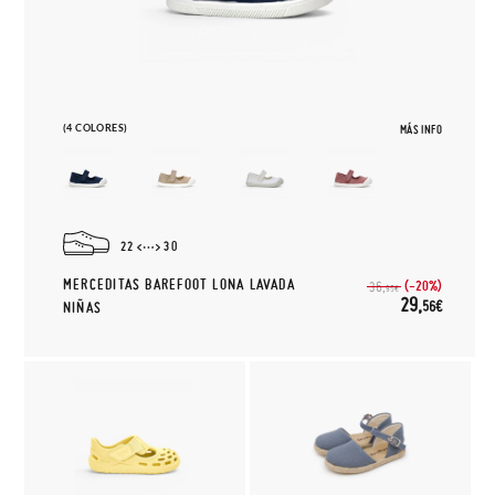
(4 COLORES)
MÁS INFO
22
30
MERCEDITAS BAREFOOT LONA LAVADA
(-20%)
36,
95€
29,
56€
NIÑAS