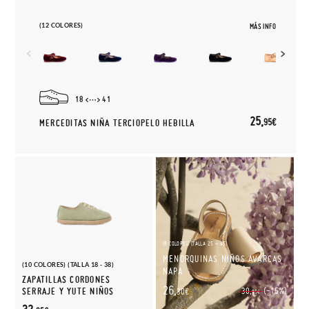
(12 COLORES)
MÁS INFO
18
41
25,
95€
MERCEDITAS NIÑA TERCIOPELO HEBILLA
(9 COLORES) (TALLA 25 - 45)
MENORQUINAS NIÑOS AVARCAS
(10 COLORES) (TALLA 18 - 38)
NAPA
ZAPATILLAS CORDONES
26,
(-15%)
SERRAJE Y YUTE NIÑOS
30,
30€
95€