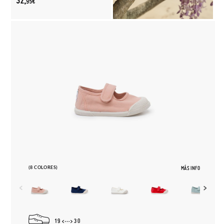
32,
95€
(8 COLORES)
MÁS INFO
19
30