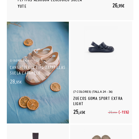
26,
95€
YUTE
(2 COLORES) (TALLA 19 - 32)
CANGREJERAS TIPO ZAPATILLAS
SUELA CARAMELO
28,
95€
(7 COLORES) (TALLA 24 - 36)
ZUECOS GOMA SPORT EXTRA
LIGHT
25,
(-15%)
29,
45€
95€