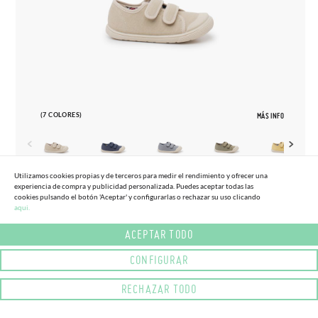
(7 COLORES)
MÁS INFO
Utilizamos cookies propias y de terceros para medir el rendimiento y ofrecer una
experiencia de compra y publicidad personalizada. Puedes aceptar todas las
22
34
cookies pulsando el botón 'Aceptar' y configurarlas o rechazar su uso clicando
aqui.
ZAPATILLAS LONA BAREFOOT PUNTERA
(-15%)
38,
95€
33,
10€
GOMA
ACEPTAR TODO
CONFIGURAR
RECHAZAR TODO