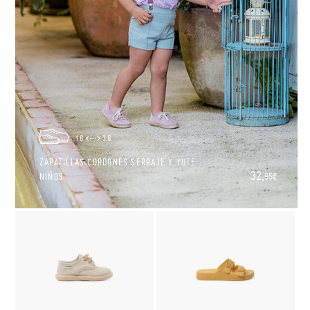
18
38
ZAPATILLAS CORDONES SERRAJE Y YUTE
32,
NIÑOS
95€