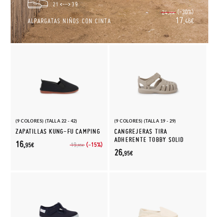
21
39
(-30%)
24,
95€
17,
ALPARGATAS NIÑOS CON CINTA
46€
(9 COLORES) (TALLA 22 - 42)
(9 COLORES) (TALLA 19 - 29)
ZAPATILLAS KUNG-FU CAMPING
CANGREJERAS TIRA
ADHERENTE TOBBY SOLID
16,
(-15%)
19,
95€
95€
26,
95€