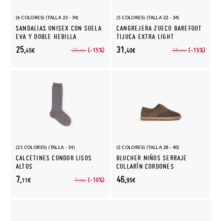
(6 COLORES) (TALLA 23 - 34)
(5 COLORES) (TALLA 22 - 34)
SANDALIAS UNISEX CON SUELA
CANGREJERA ZUECO BAREFOOT
EVA Y DOBLE HEBILLA
TIJUCA EXTRA LIGHT
25,
31,
(-15%)
(-15%)
29,
36,
45€
40€
95€
95€
(21 COLORES) (TALLA - 14)
(2 COLORES) (TALLA 28 - 40)
CALCETINES CONDOR LISOS
BLUCHER NIÑOS SERRAJE
ALTOS
COLLARÍN CORDONES
7,
46,
(-10%)
7,
11€
95€
90€