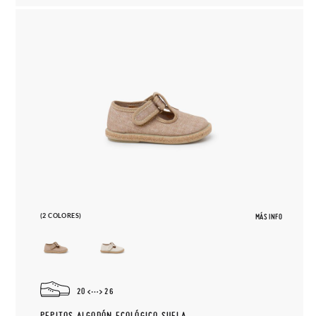
(2 COLORES)
MÁS INFO
20
26
PEPITOS ALGODÓN ECOLÓGICO SUELA