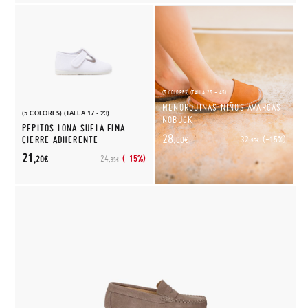
(5 COLORES) (TALLA 25 - 45)
MENORQUINAS NIÑOS AVARCAS
(5 COLORES) (TALLA 17 - 23)
NOBUCK
PEPITOS LONA SUELA FINA
28,
(-15%)
CIERRE ADHERENTE
32,
00€
95€
21,
(-15%)
24,
20€
95€