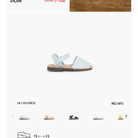
28,
(-15%)
32,
00€
95€
(8 COLORES)
MÁS INFO
19
36