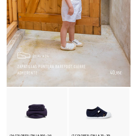
21
34
ZAPATILLAS PUNTERA BAREFOOT CIERRE
40,
ADHERENTE
95€
(36 COLORES) (TALLA 000 - 16)
(7 COLORES) (TALLA 20 - 30)