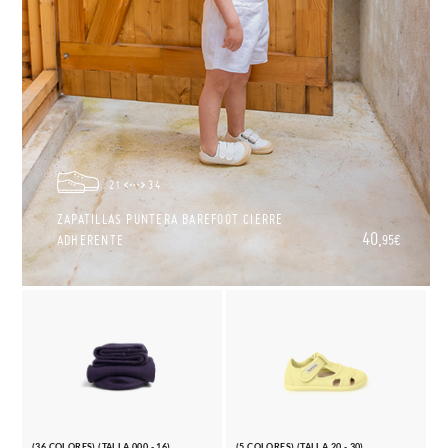
21
34
ZAPATILLAS PUNTERA BAREFOOT CIERRE
40,
ADHERENTE
95€
(36 COLORES) (TALLA 000 - 16)
(5 COLORES) (TALLA 20 - 30)