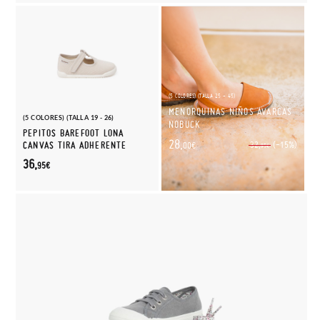
(5 COLORES) (TALLA 25 - 45)
MENORQUINAS NIÑOS AVARCAS
(5 COLORES) (TALLA 19 - 26)
NOBUCK
PEPITOS BAREFOOT LONA
28,
(-15%)
CANVAS TIRA ADHERENTE
32,
00€
95€
36,
95€