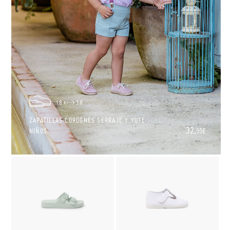
18
38
ZAPATILLAS CORDONES SERRAJE Y YUTE
32,
NIÑOS
95€