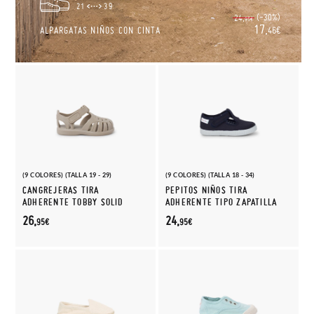
21
39
(-30%)
24,
95€
17,
ALPARGATAS NIÑOS CON CINTA
46€
(9 COLORES) (TALLA 19 - 29)
(9 COLORES) (TALLA 18 - 34)
CANGREJERAS TIRA
PEPITOS NIÑOS TIRA
ADHERENTE TOBBY SOLID
ADHERENTE TIPO ZAPATILLA
26,
24,
95€
95€