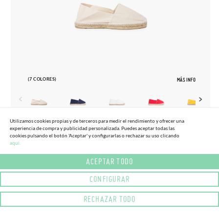
(7 COLORES)
MÁS INFO
Utilizamos cookies propias y de terceros para medir el rendimiento y ofrecer una
experiencia de compra y publicidad personalizada. Puedes aceptar todas las
35
45
cookies pulsando el botón 'Aceptar' y configurarlas o rechazar su uso clicando
aqui.
ALPARGATAS NIÑOS Y MAMAS/PAPAS
(-30%)
23,
95€
16,
76€
(T.35-45)
ACEPTAR TODO
CONFIGURAR
RECHAZAR TODO