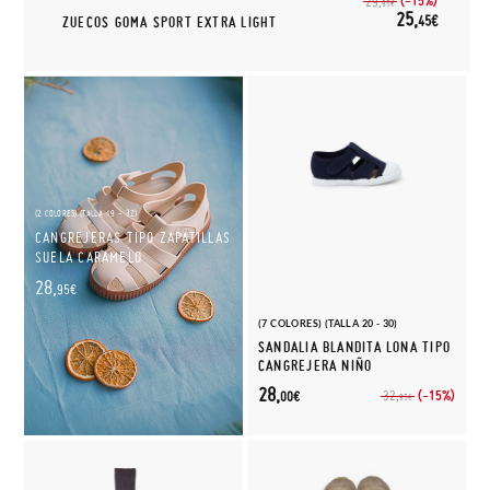
(-15%)
29,
95€
25,
45€
ZUECOS GOMA SPORT EXTRA LIGHT
(2 COLORES) (TALLA 19 - 32)
CANGREJERAS TIPO ZAPATILLAS
SUELA CARAMELO
28,
95€
(7 COLORES) (TALLA 20 - 30)
SANDALIA BLANDITA LONA TIPO
CANGREJERA NIÑO
28,
(-15%)
32,
00€
95€