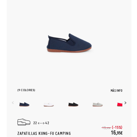
(9 COLORES)
MÁS INFO
22
42
(-15%)
19,
95€
16,
95€
ZAPATILLAS KUNG-FU CAMPING