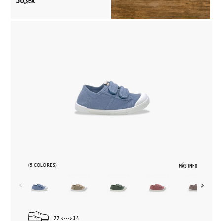
30,
95€
(5 COLORES)
MÁS INFO
22
34