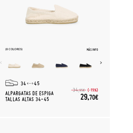
(8 COLORES)
MÁS INFO
34
45
34,
(-15%)
95€
ALPARGATAS DE ESPIGA
29,
70€
TALLAS ALTAS 34-45