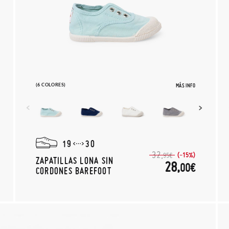
(6 COLORES)
MÁS INFO
19
30
32,
(-15%)
95€
ZAPATILLAS LONA SIN
28,
00€
CORDONES BAREFOOT