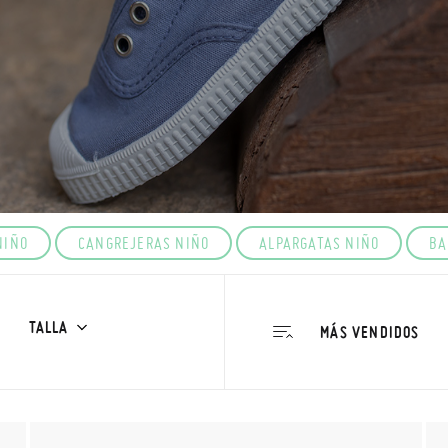
NIÑO
CANGREJERAS NIÑO
ALPARGATAS NIÑO
BA
TALLA