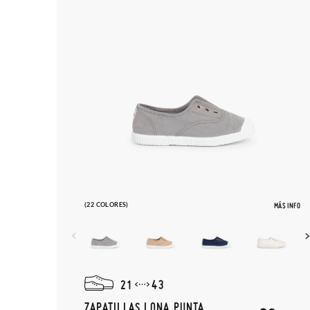
(22 COLORES)
MÁS INFO
21
43
ZAPATILLAS LONA PUNTA