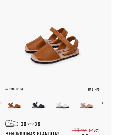
(6 COLORES)
MÁS INFO
20
36
38,
(-15%)
95€
MENORQUINAS BLANDITAS