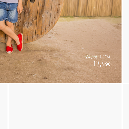
24,
(-30%)
95€
17,
46€