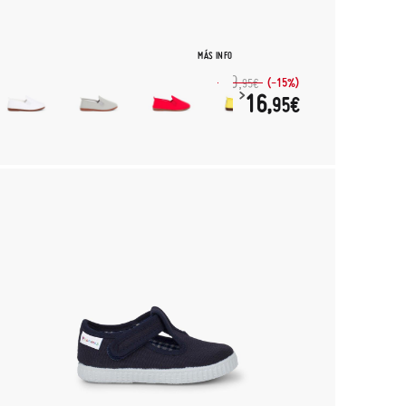
MÁS INFO
19,
(-15%)
95€
16,
95€