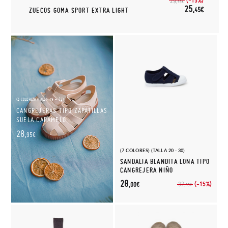
(-15%)
29,
95€
25,
45€
ZUECOS GOMA SPORT EXTRA LIGHT
(2 COLORES) (TALLA 19 - 32)
CANGREJERAS TIPO ZAPATILLAS
SUELA CARAMELO
28,
95€
(7 COLORES) (TALLA 20 - 30)
SANDALIA BLANDITA LONA TIPO
CANGREJERA NIÑO
28,
(-15%)
32,
00€
95€