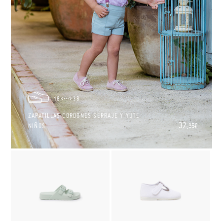
18
38
ZAPATILLAS CORDONES SERRAJE Y YUTE
32,
NIÑOS
95€