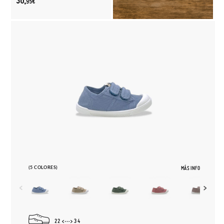
30,
95€
(5 COLORES)
MÁS INFO
22
34