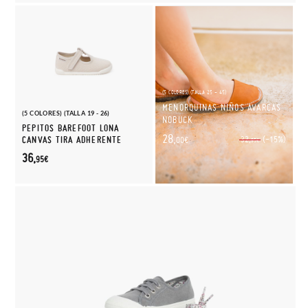
(5 COLORES) (TALLA 25 - 45)
MENORQUINAS NIÑOS AVARCAS
(5 COLORES) (TALLA 19 - 26)
NOBUCK
PEPITOS BAREFOOT LONA
28,
(-15%)
CANVAS TIRA ADHERENTE
32,
00€
95€
36,
95€