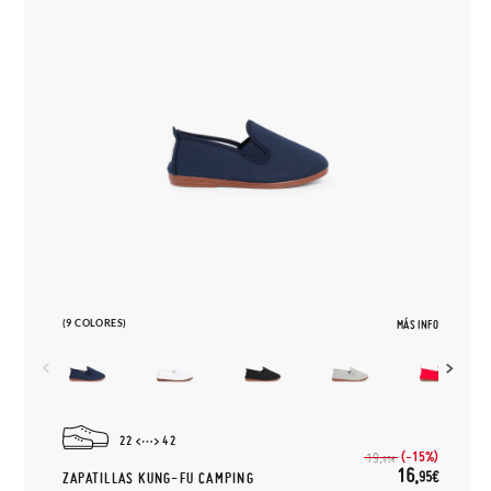
(9 COLORES)
MÁS INFO
22
42
(-15%)
19,
95€
16,
95€
ZAPATILLAS KUNG-FU CAMPING