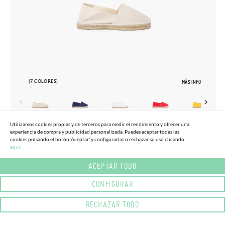
(7 COLORES)
MÁS INFO
Utilizamos cookies propias y de terceros para medir el rendimiento y ofrecer una
experiencia de compra y publicidad personalizada. Puedes aceptar todas las
35
45
cookies pulsando el botón 'Aceptar' y configurarlas o rechazar su uso clicando
aqui.
ALPARGATAS NIÑOS Y MAMAS/PAPAS
(-30%)
23,
95€
16,
76€
(T.35-45)
ACEPTAR TODO
CONFIGURAR
RECHAZAR TODO