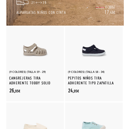
21
39
(-30%)
24,
95€
17,
ALPARGATAS NIÑOS CON CINTA
46€
(9 COLORES) (TALLA 19 - 29)
(9 COLORES) (TALLA 18 - 34)
CANGREJERAS TIRA
PEPITOS NIÑOS TIRA
ADHERENTE TOBBY SOLID
ADHERENTE TIPO ZAPATILLA
26,
24,
95€
95€