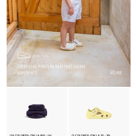
21
34
ZAPATILLAS PUNTERA BAREFOOT CIERRE
40,
ADHERENTE
95€
(36 COLORES) (TALLA 000 - 16)
(5 COLORES) (TALLA 20 - 30)