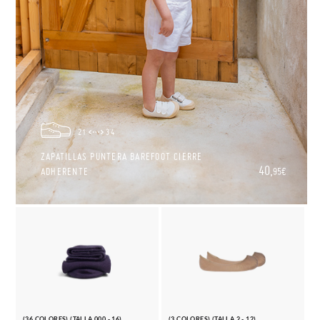
21
34
ZAPATILLAS PUNTERA BAREFOOT CIERRE
40,
ADHERENTE
95€
(36 COLORES) (TALLA 000 - 16)
(3 COLORES) (TALLA 2 - 12)