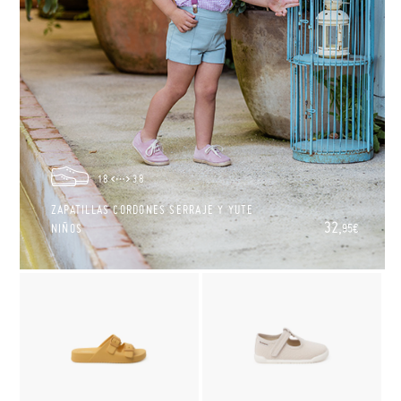
18
38
ZAPATILLAS CORDONES SERRAJE Y YUTE
32,
NIÑOS
95€