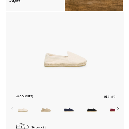
30,
95€
(8 COLORES)
MÁS INFO
34
45