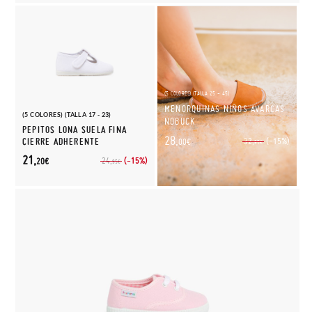
(5 COLORES) (TALLA 25 - 45)
MENORQUINAS NIÑOS AVARCAS
(5 COLORES) (TALLA 17 - 23)
NOBUCK
PEPITOS LONA SUELA FINA
28,
(-15%)
CIERRE ADHERENTE
32,
00€
95€
21,
(-15%)
24,
20€
95€