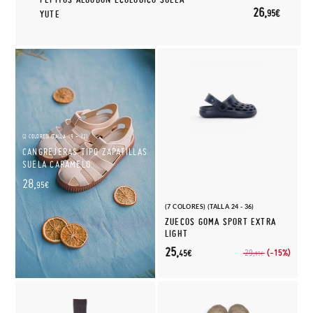
26,
95€
YUTE
(2 COLORES) (TALLA 19 - 32)
CANGREJERAS TIPO ZAPATILLAS
SUELA CARAMELO
28,
95€
(7 COLORES) (TALLA 24 - 36)
ZUECOS GOMA SPORT EXTRA
LIGHT
25,
(-15%)
29,
45€
95€