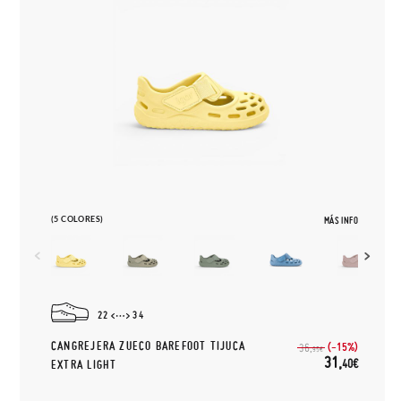
(5 COLORES)
MÁS INFO
22
34
CANGREJERA ZUECO BAREFOOT TIJUCA
(-15%)
36,
95€
31,
40€
EXTRA LIGHT