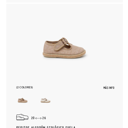
(2 COLORES)
MÁS INFO
20
26
PEPITOS ALGODÓN ECOLÓGICO SUELA