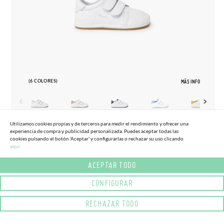
(6 COLORES)
MÁS INFO
Utilizamos cookies propias y de terceros para medir el rendimiento y ofrecer una
experiencia de compra y publicidad personalizada. Puedes aceptar todas las
19
26
cookies pulsando el botón 'Aceptar' y configurarlas o rechazar su uso clicando
aqui.
DEPORTIVAS BLANDITOS TALONERA
56,
95€
CONTRASTE
ACEPTAR TODO
CONFIGURAR
RECHAZAR TODO