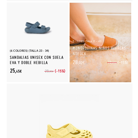
(5 COLORES) (TALLA 25 - 45)
MENORQUINAS NIÑOS AVARCAS
(6 COLORES) (TALLA 23 - 34)
NOBUCK
SANDALIAS UNISEX CON SUELA
28,
(-15%)
EVA Y DOBLE HEBILLA
32,
00€
95€
25,
(-15%)
29,
45€
95€