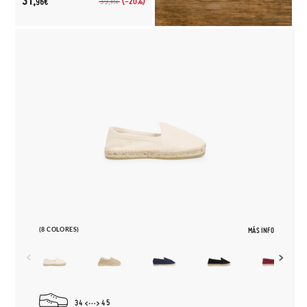
31,
(-20%)
39,
96€
95€
(8 COLORES)
MÁS INFO
34
45