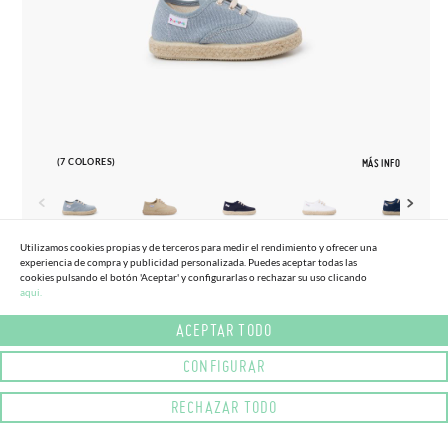
(7 COLORES)
MÁS INFO
Utilizamos cookies propias y de terceros para medir el rendimiento y ofrecer una
experiencia de compra y publicidad personalizada. Puedes aceptar todas las
20
37
cookies pulsando el botón 'Aceptar' y configurarlas o rechazar su uso clicando
aqui.
ZAPATILLAS LONA CORDONES SUELA
28,
95€
ALPARGATA
ACEPTAR TODO
CONFIGURAR
RECHAZAR TODO