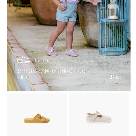
18
38
ZAPATILLAS CORDONES SERRAJE Y YUTE
32,
NIÑOS
95€