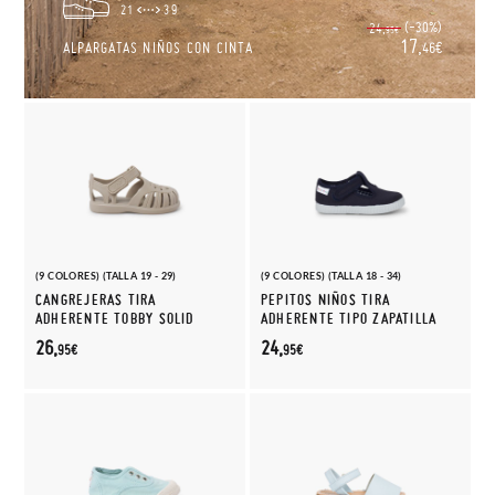
21
39
(-30%)
24,
95€
17,
ALPARGATAS NIÑOS CON CINTA
46€
(9 COLORES) (TALLA 19 - 29)
(9 COLORES) (TALLA 18 - 34)
CANGREJERAS TIRA
PEPITOS NIÑOS TIRA
ADHERENTE TOBBY SOLID
ADHERENTE TIPO ZAPATILLA
26,
24,
95€
95€