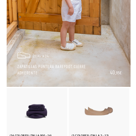
21
34
ZAPATILLAS PUNTERA BAREFOOT CIERRE
40,
ADHERENTE
95€
(36 COLORES) (TALLA 000 - 16)
(3 COLORES) (TALLA 2 - 12)