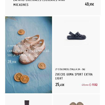
49,
95€
MOCASINES
(2 COLORES) (TALLA 19 - 32)
CANGREJERAS TIPO ZAPATILLAS
SUELA CARAMELO
28,
95€
(7 COLORES) (TALLA 24 - 36)
ZUECOS GOMA SPORT EXTRA
LIGHT
25,
(-15%)
29,
45€
95€