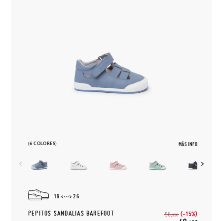
(6 COLORES)
MÁS INFO
19
26
PEPITOS SANDALIAS BAREFOOT
(-15%)
56,
95€