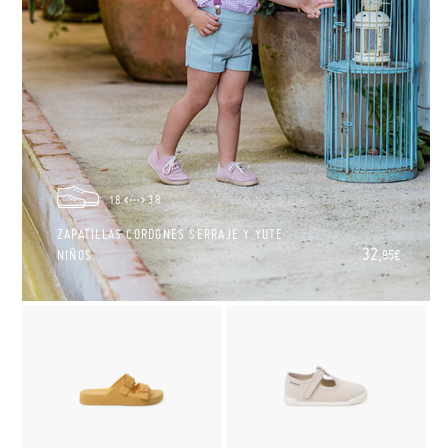
18
38
ZAPATILLAS CORDONES SERRAJE Y YUTE
32,
NIÑOS
95€