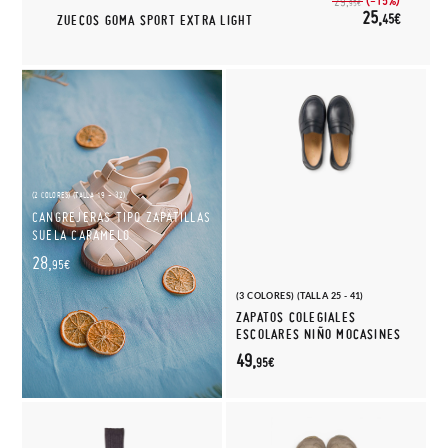
(-15%)
29,
95€
25,
45€
ZUECOS GOMA SPORT EXTRA LIGHT
(2 COLORES) (TALLA 19 - 32)
CANGREJERAS TIPO ZAPATILLAS
SUELA CARAMELO
28,
95€
(3 COLORES) (TALLA 25 - 41)
ZAPATOS COLEGIALES
ESCOLARES NIÑO MOCASINES
49,
95€