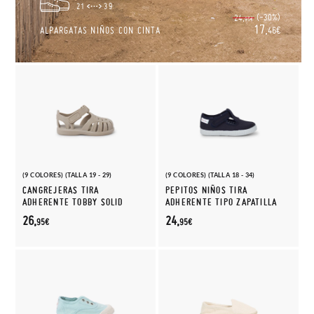
21
39
(-30%)
24,
95€
17,
ALPARGATAS NIÑOS CON CINTA
46€
(9 COLORES) (TALLA 19 - 29)
(9 COLORES) (TALLA 18 - 34)
CANGREJERAS TIRA
PEPITOS NIÑOS TIRA
ADHERENTE TOBBY SOLID
ADHERENTE TIPO ZAPATILLA
26,
24,
95€
95€