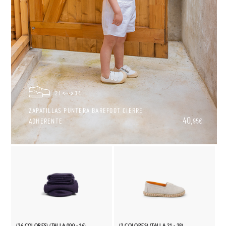
21
34
ZAPATILLAS PUNTERA BAREFOOT CIERRE
40,
ADHERENTE
95€
(36 COLORES) (TALLA 000 - 16)
(2 COLORES) (TALLA 21 - 38)