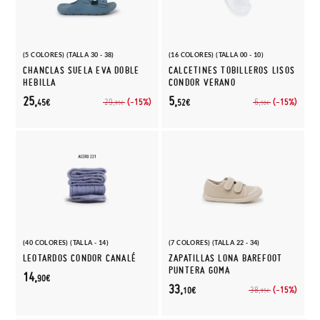
(5 COLORES) (TALLA 30 - 38)
(16 COLORES) (TALLA 00 - 10)
CHANCLAS SUELA EVA DOBLE
CALCETINES TOBILLEROS LISOS
HEBILLA
CONDOR VERANO
25,
5,
(-15%)
(-15%)
29,
6,
45€
52€
95€
50€
(40 COLORES) (TALLA - 14)
(7 COLORES) (TALLA 22 - 34)
LEOTARDOS CONDOR CANALÉ
ZAPATILLAS LONA BAREFOOT
PUNTERA GOMA
14,
90€
33,
(-15%)
38,
10€
95€