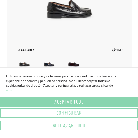
(3 COLORES)
MÁS INFO
Utilizamos cookies propias y de terceros para medir el rendimiento y ofrecer una
experiencia de compra y publicidad personalizada. Puedes aceptar todas las
27
44
cookies pulsando el botón 'Aceptar' y configurarlas o rechazar su uso clicando
aqui.
ZAPATOS CASTELLANOS MOCASINES DE
59,
95€
PIEL PARA NIÑO
ACEPTAR TODO
CONFIGURAR
RECHAZAR TODO