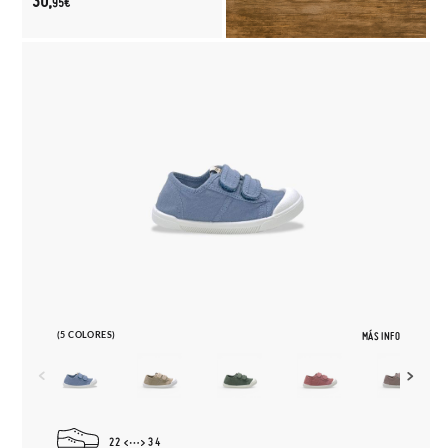
30,
95€
(5 COLORES)
MÁS INFO
22
34