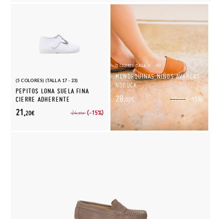
(5 COLORES) (TALLA 25 - 45)
MENORQUINAS NIÑOS AVARCAS
(5 COLORES) (TALLA 17 - 23)
NOBUCK
PEPITOS LONA SUELA FINA
28,
(-15%)
CIERRE ADHERENTE
32,
00€
95€
21,
(-15%)
24,
20€
95€