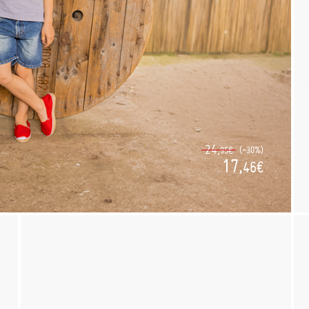
24,
(-30%)
95€
17,
46€