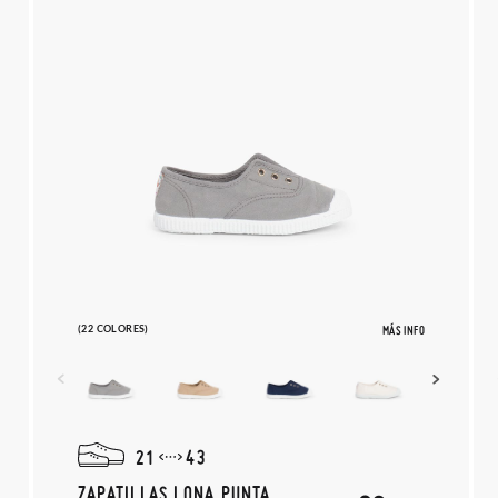
(22 COLORES)
MÁS INFO
21
43
ZAPATILLAS LONA PUNTA