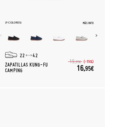
(9 COLORES)
MÁS INFO
22
42
19,
(-15%)
95€
ZAPATILLAS KUNG-FU
16,
95€
CAMPING