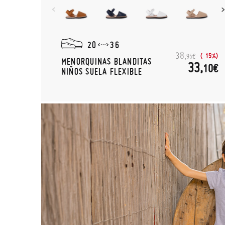
20
36
38,
(-15%)
95€
MENORQUINAS BLANDITAS
33,
10€
NIÑOS SUELA FLEXIBLE