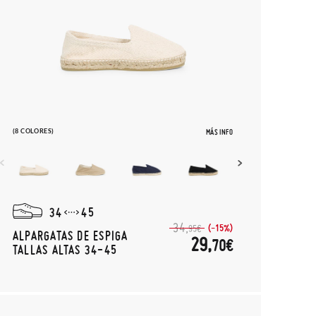
(8 COLORES)
MÁS INFO
34
45
34,
(-15%)
95€
ALPARGATAS DE ESPIGA
29,
70€
TALLAS ALTAS 34-45