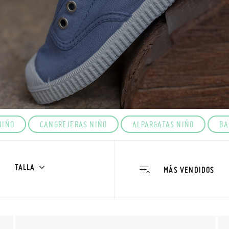
NIÑO
CANGREJERAS NIÑO
ALPARGATAS NIÑO
BA
TALLA