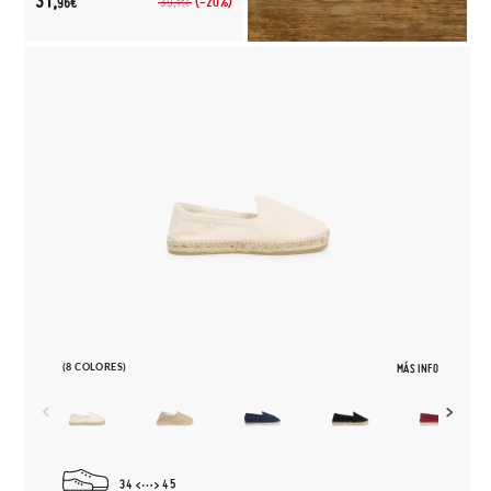
31,
(-20%)
39,
96€
95€
(8 COLORES)
MÁS INFO
34
45