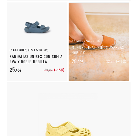
(5 COLORES) (TALLA 25 - 45)
MENORQUINAS NIÑOS AVARCAS
(6 COLORES) (TALLA 23 - 34)
NOBUCK
SANDALIAS UNISEX CON SUELA
28,
(-15%)
EVA Y DOBLE HEBILLA
32,
00€
95€
25,
(-15%)
29,
45€
95€