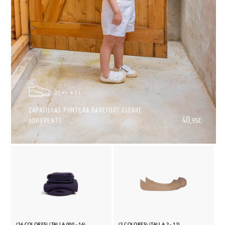
21
34
ZAPATILLAS PUNTERA BAREFOOT CIERRE
40,
ADHERENTE
95€
(36 COLORES) (TALLA 000 - 16)
(3 COLORES) (TALLA 2 - 12)