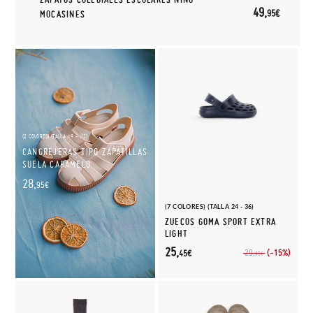
49,
95€
MOCASINES
(2 COLORES) (TALLA 19 - 32)
CANGREJERAS TIPO ZAPATILLAS
SUELA CARAMELO
28,
95€
(7 COLORES) (TALLA 24 - 36)
ZUECOS GOMA SPORT EXTRA
LIGHT
25,
(-15%)
29,
45€
95€