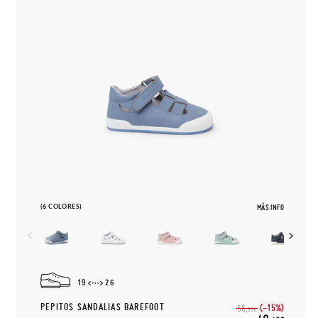
(6 COLORES)
MÁS INFO
19
26
PEPITOS SANDALIAS BAREFOOT
(-15%)
56,
95€