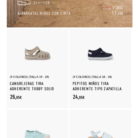
21
39
(-30%)
24,
95€
17,
ALPARGATAS NIÑOS CON CINTA
46€
(9 COLORES) (TALLA 19 - 29)
(9 COLORES) (TALLA 18 - 34)
CANGREJERAS TIRA
PEPITOS NIÑOS TIRA
ADHERENTE TOBBY SOLID
ADHERENTE TIPO ZAPATILLA
26,
24,
95€
95€