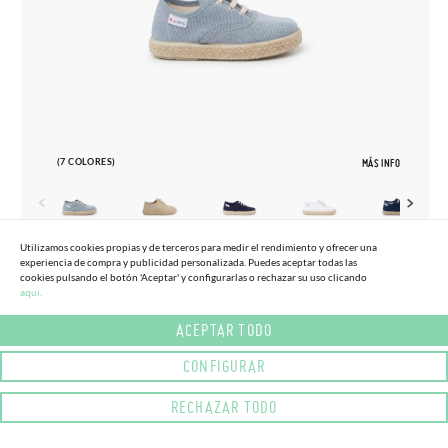
(7 COLORES)
MÁS INFO
Utilizamos cookies propias y de terceros para medir el rendimiento y ofrecer una
experiencia de compra y publicidad personalizada. Puedes aceptar todas las
20
37
cookies pulsando el botón 'Aceptar' y configurarlas o rechazar su uso clicando
aqui.
ZAPATILLAS LONA CORDONES SUELA
28,
95€
ALPARGATA
ACEPTAR TODO
CONFIGURAR
RECHAZAR TODO