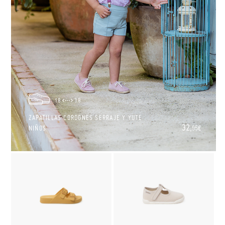
18
38
ZAPATILLAS CORDONES SERRAJE Y YUTE
32,
NIÑOS
95€