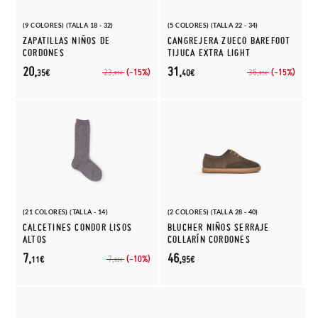
(9 COLORES) (TALLA 18 - 32)
(5 COLORES) (TALLA 22 - 34)
ZAPATILLAS NIÑOS DE
CANGREJERA ZUECO BAREFOOT
CORDONES
TIJUCA EXTRA LIGHT
20,
31,
(-15%)
(-15%)
23,
36,
35€
40€
95€
95€
(21 COLORES) (TALLA - 14)
(2 COLORES) (TALLA 28 - 40)
CALCETINES CONDOR LISOS
BLUCHER NIÑOS SERRAJE
ALTOS
COLLARÍN CORDONES
7,
46,
(-10%)
7,
11€
95€
90€