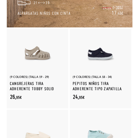
21
39
(-30%)
24,
95€
17,
ALPARGATAS NIÑOS CON CINTA
46€
(9 COLORES) (TALLA 19 - 29)
(9 COLORES) (TALLA 18 - 34)
CANGREJERAS TIRA
PEPITOS NIÑOS TIRA
ADHERENTE TOBBY SOLID
ADHERENTE TIPO ZAPATILLA
26,
24,
95€
95€