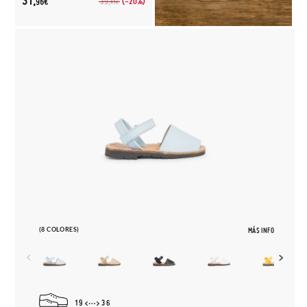
31,
(-20%)
39,
96€
95€
(8 COLORES)
MÁS INFO
19
36