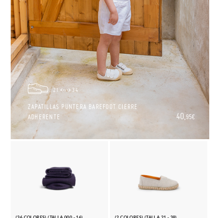
21
34
ZAPATILLAS PUNTERA BAREFOOT CIERRE
40,
ADHERENTE
95€
(36 COLORES) (TALLA 000 - 16)
(2 COLORES) (TALLA 21 - 38)