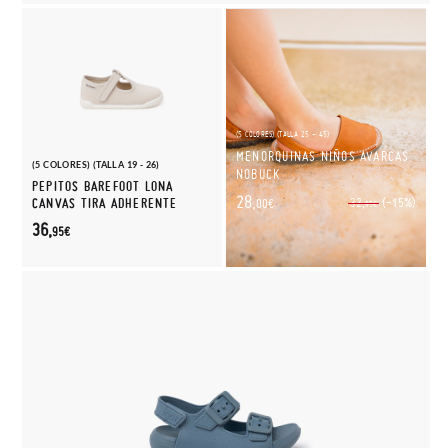
(5 COLORES) (TALLA 25 - 45)
MENORQUINAS NIÑOS AVARCAS
(5 COLORES) (TALLA 19 - 26)
NOBUCK
PEPITOS BAREFOOT LONA
28,
(-15%)
CANVAS TIRA ADHERENTE
32,
00€
95€
36,
95€