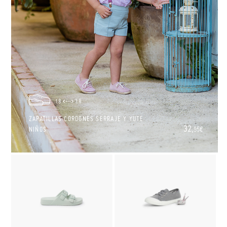
18
38
ZAPATILLAS CORDONES SERRAJE Y YUTE
32,
NIÑOS
95€