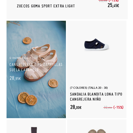
(-15%)
29,
95€
25,
45€
ZUECOS GOMA SPORT EXTRA LIGHT
(2 COLORES) (TALLA 19 - 32)
CANGREJERAS TIPO ZAPATILLAS
SUELA CARAMELO
28,
95€
(7 COLORES) (TALLA 20 - 30)
SANDALIA BLANDITA LONA TIPO
CANGREJERA NIÑO
28,
(-15%)
32,
00€
95€