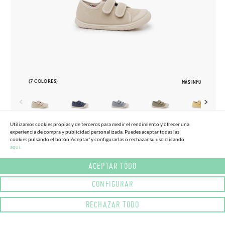
(7 COLORES)
MÁS INFO
Utilizamos cookies propias y de terceros para medir el rendimiento y ofrecer una
experiencia de compra y publicidad personalizada. Puedes aceptar todas las
22
34
cookies pulsando el botón 'Aceptar' y configurarlas o rechazar su uso clicando
aqui.
ZAPATILLAS LONA BAREFOOT PUNTERA
(-15%)
38,
95€
33,
10€
GOMA
ACEPTAR TODO
CONFIGURAR
RECHAZAR TODO