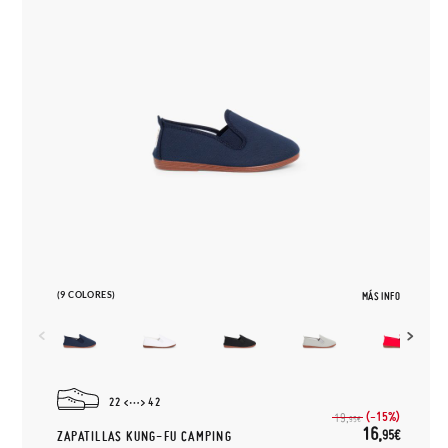
(9 COLORES)
MÁS INFO
22
42
(-15%)
19,
95€
16,
95€
ZAPATILLAS KUNG-FU CAMPING