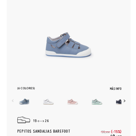
(6 COLORES)
MÁS INFO
19
26
PEPITOS SANDALIAS BAREFOOT
(-15%)
56,
95€