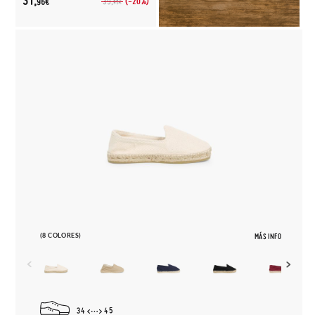
31,
(-20%)
39,
96€
95€
(8 COLORES)
MÁS INFO
34
45