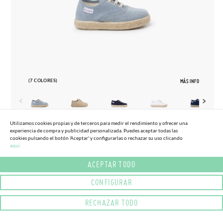
(7 COLORES)
MÁS INFO
Utilizamos cookies propias y de terceros para medir el rendimiento y ofrecer una
experiencia de compra y publicidad personalizada. Puedes aceptar todas las
20
37
cookies pulsando el botón 'Aceptar' y configurarlas o rechazar su uso clicando
aqui.
ZAPATILLAS LONA CORDONES SUELA
28,
95€
ALPARGATA
ACEPTAR TODO
CONFIGURAR
RECHAZAR TODO