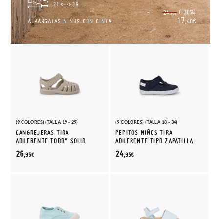
21
39
(-30%)
24,
95€
17,
ALPARGATAS NIÑOS CON CINTA
46€
(9 COLORES) (TALLA 19 - 29)
(9 COLORES) (TALLA 18 - 34)
CANGREJERAS TIRA
PEPITOS NIÑOS TIRA
ADHERENTE TOBBY SOLID
ADHERENTE TIPO ZAPATILLA
26,
24,
95€
95€