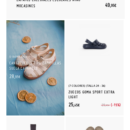
49,
95€
MOCASINES
(2 COLORES) (TALLA 19 - 32)
CANGREJERAS TIPO ZAPATILLAS
SUELA CARAMELO
28,
95€
(7 COLORES) (TALLA 24 - 36)
ZUECOS GOMA SPORT EXTRA
LIGHT
25,
(-15%)
29,
45€
95€