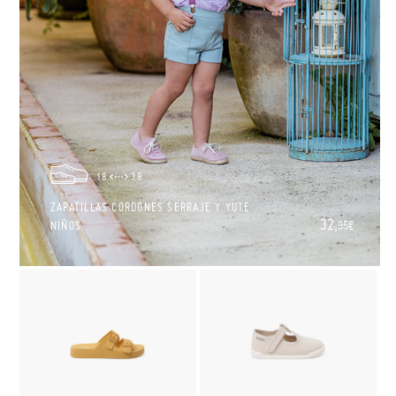
18
38
ZAPATILLAS CORDONES SERRAJE Y YUTE
32,
NIÑOS
95€