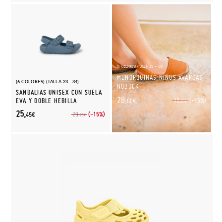
(5 COLORES) (TALLA 25 - 45)
MENORQUINAS NIÑOS AVARCAS
(6 COLORES) (TALLA 23 - 34)
NOBUCK
SANDALIAS UNISEX CON SUELA
28,
(-15%)
EVA Y DOBLE HEBILLA
32,
00€
95€
25,
(-15%)
29,
45€
95€