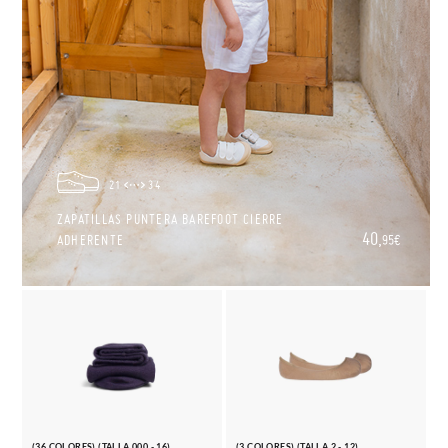
21
34
ZAPATILLAS PUNTERA BAREFOOT CIERRE
40,
ADHERENTE
95€
(36 COLORES) (TALLA 000 - 16)
(3 COLORES) (TALLA 2 - 12)