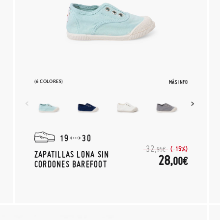
(6 COLORES)
MÁS INFO
19
30
32,
(-15%)
95€
ZAPATILLAS LONA SIN
28,
00€
CORDONES BAREFOOT