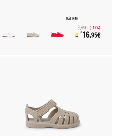
MÁS INFO
19,
(-15%)
95€
16,
95€