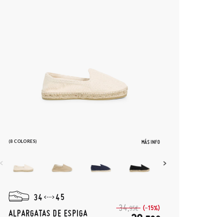
(8 COLORES)
MÁS INFO
34
45
34,
(-15%)
95€
ALPARGATAS DE ESPIGA