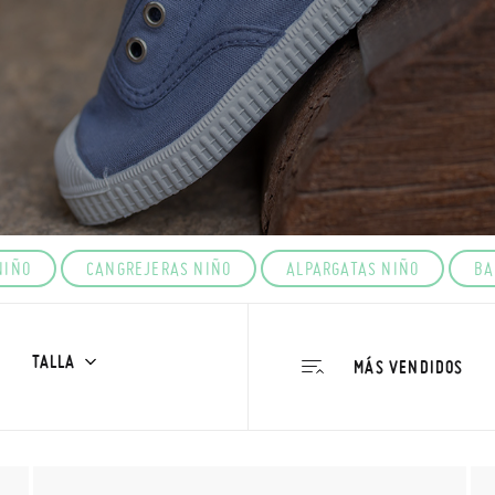
NIÑO
CANGREJERAS NIÑO
ALPARGATAS NIÑO
BA
TALLA