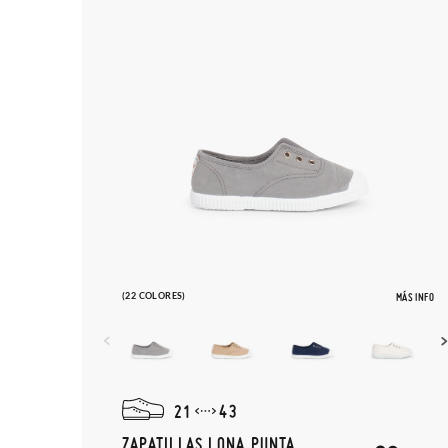
(22 COLORES)
MÁS INFO
21
43
ZAPATILLAS LONA PUNTA