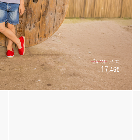
24,
(-30%)
95€
17,
46€