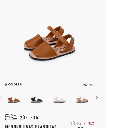
(6 COLORES)
MÁS INFO
20
36
38,
(-15%)
95€
MENORQUINAS BLANDITAS