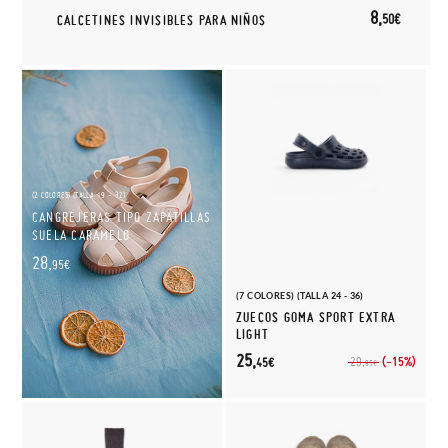
8,
50€
CALCETINES INVISIBLES PARA NIÑOS
(2 COLORES) (TALLA 19 - 32)
CANGREJERAS TIPO ZAPATILLAS
SUELA CARAMELO
28,
95€
(7 COLORES) (TALLA 24 - 36)
ZUECOS GOMA SPORT EXTRA
LIGHT
25,
(-15%)
29,
45€
95€