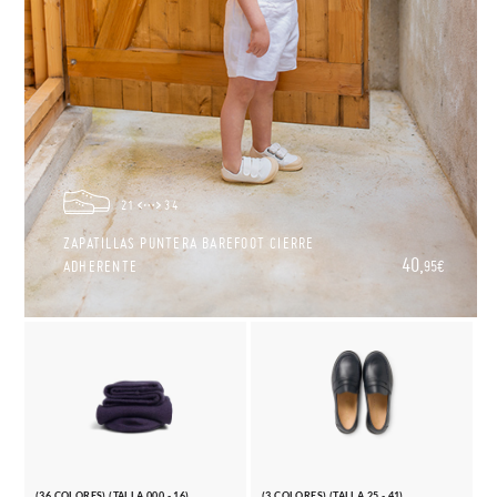
21
34
ZAPATILLAS PUNTERA BAREFOOT CIERRE
40,
ADHERENTE
95€
(36 COLORES) (TALLA 000 - 16)
(3 COLORES) (TALLA 25 - 41)