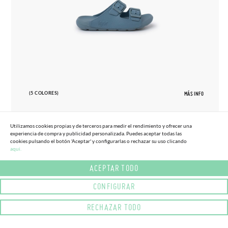
(5 COLORES)
MÁS INFO
Utilizamos cookies propias y de terceros para medir el rendimiento y ofrecer una
experiencia de compra y publicidad personalizada. Puedes aceptar todas las
cookies pulsando el botón 'Aceptar' y configurarlas o rechazar su uso clicando
30
38
aqui.
(-15%)
29,
95€
25,
45€
CHANCLAS SUELA EVA DOBLE HEBILLA
ACEPTAR TODO
CONFIGURAR
RECHAZAR TODO