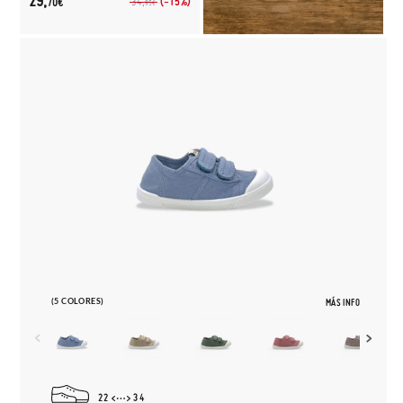
29,
(-15%)
34,
70€
95€
(5 COLORES)
MÁS INFO
22
34