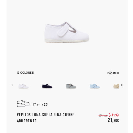
(5 COLORES)
MÁS INFO
17
23
PEPITOS LONA SUELA FINA CIERRE
(-15%)
24,
95€
21,
20€
ADHERENTE