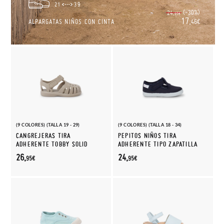
21
39
(-30%)
24,
95€
17,
ALPARGATAS NIÑOS CON CINTA
46€
(9 COLORES) (TALLA 19 - 29)
(9 COLORES) (TALLA 18 - 34)
CANGREJERAS TIRA
PEPITOS NIÑOS TIRA
ADHERENTE TOBBY SOLID
ADHERENTE TIPO ZAPATILLA
26,
24,
95€
95€