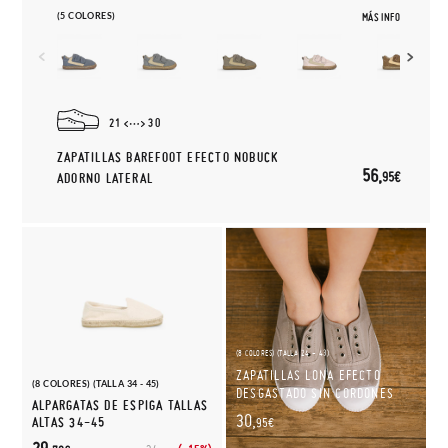
(5 COLORES)
MÁS INFO
21
30
ZAPATILLAS BAREFOOT EFECTO NOBUCK
56,
95€
ADORNO LATERAL
(8 COLORES) (TALLA 24 - 43)
ZAPATILLAS LONA EFECTO
(8 COLORES) (TALLA 34 - 45)
DESGASTADO SIN CORDONES
ALPARGATAS DE ESPIGA TALLAS
30,
ALTAS 34-45
95€