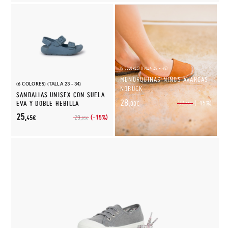
(5 COLORES) (TALLA 25 - 45)
MENORQUINAS NIÑOS AVARCAS
(6 COLORES) (TALLA 23 - 34)
NOBUCK
SANDALIAS UNISEX CON SUELA
28,
(-15%)
EVA Y DOBLE HEBILLA
32,
00€
95€
25,
(-15%)
29,
45€
95€