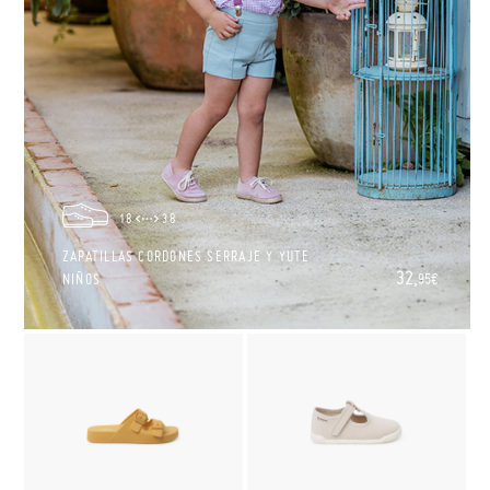
18
38
ZAPATILLAS CORDONES SERRAJE Y YUTE
32,
NIÑOS
95€