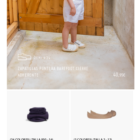
21
34
ZAPATILLAS PUNTERA BAREFOOT CIERRE
40,
ADHERENTE
95€
(36 COLORES) (TALLA 000 - 16)
(3 COLORES) (TALLA 2 - 12)