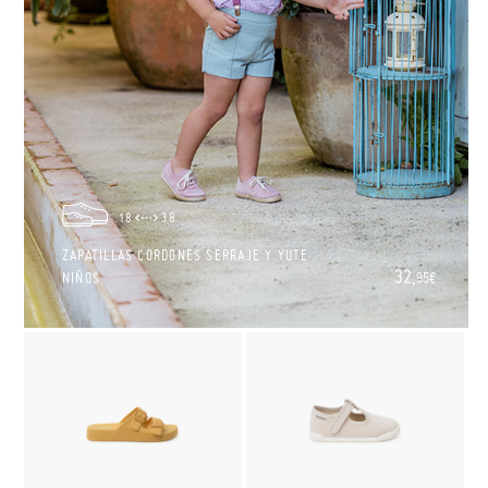
18
38
ZAPATILLAS CORDONES SERRAJE Y YUTE
32,
NIÑOS
95€