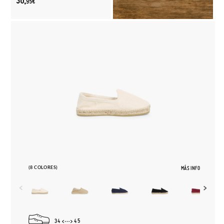
30,
95€
(8 COLORES)
MÁS INFO
34
45