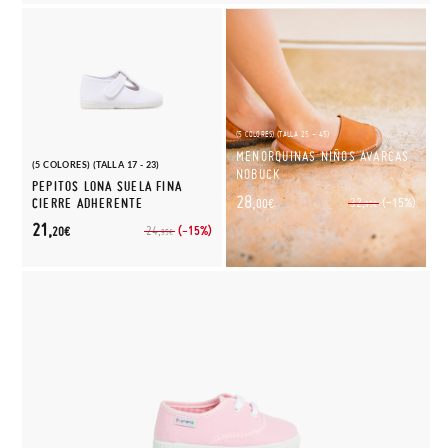
(5 COLORES) (TALLA 25 - 45)
MENORQUINAS NIÑOS AVARCAS
(5 COLORES) (TALLA 17 - 23)
NOBUCK
PEPITOS LONA SUELA FINA
28,
(-15%)
CIERRE ADHERENTE
32,
00€
95€
21,
(-15%)
24,
20€
95€