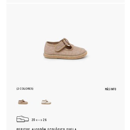
(2 COLORES)
MÁS INFO
20
26
PEPITOS ALGODÓN ECOLÓGICO SUELA