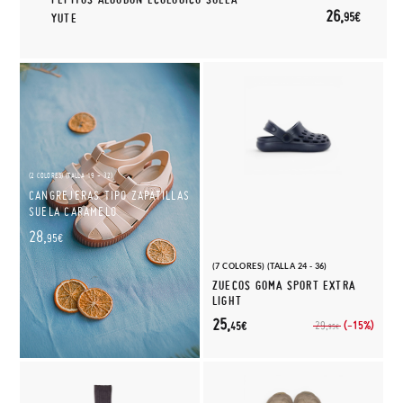
26,
95€
YUTE
(2 COLORES) (TALLA 19 - 32)
CANGREJERAS TIPO ZAPATILLAS
SUELA CARAMELO
28,
95€
(7 COLORES) (TALLA 24 - 36)
ZUECOS GOMA SPORT EXTRA
LIGHT
25,
(-15%)
29,
45€
95€