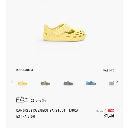
(5 COLORES)
MÁS INFO
22
34
CANGREJERA ZUECO BAREFOOT TIJUCA
(-15%)
36,
95€
31,
40€
EXTRA LIGHT