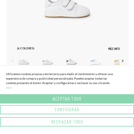
(6 COLORES)
MÁS INFO
Utilizamos cookies propias y de terceros para medir el rendimiento y ofrecer una
experiencia de compra y publicidad personalizada. Puedes aceptar todas las
19
26
cookies pulsando el botón 'Aceptar' y configurarlas o rechazar su uso clicando
aqui.
DEPORTIVAS BLANDITOS TALONERA
56,
95€
CONTRASTE
ACEPTAR TODO
CONFIGURAR
RECHAZAR TODO