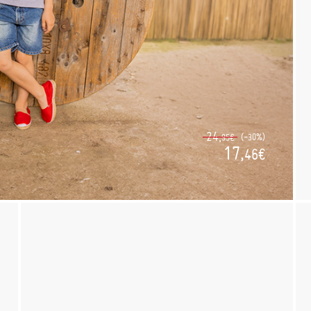
24,
(-30%)
95€
17,
46€