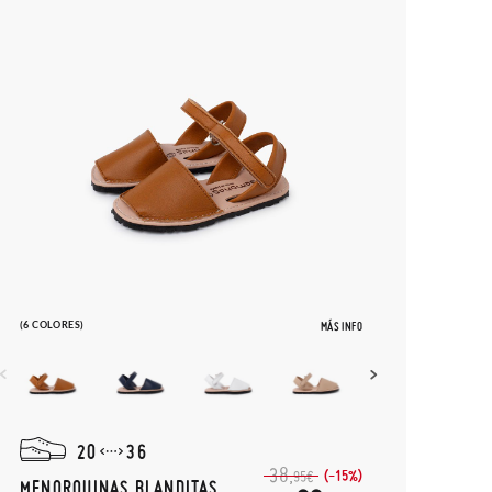
(6 COLORES)
MÁS INFO
20
36
38,
(-15%)
95€
MENORQUINAS BLANDITAS