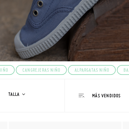
NIÑO
CANGREJERAS NIÑO
ALPARGATAS NIÑO
BA
TALLA