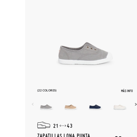
(22 COLORES)
MÁS INFO
21
43
ZAPATILLAS LONA PUNTA