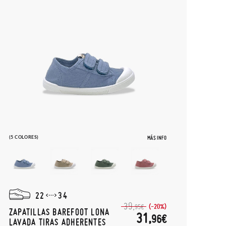
(5 COLORES)
MÁS INFO
22
34
39,
(-20%)
95€
ZAPATILLAS BAREFOOT LONA
31,
96€
LAVADA TIRAS ADHERENTES