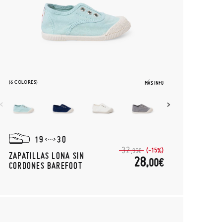
(6 COLORES)
MÁS INFO
19
30
32,
(-15%)
95€
ZAPATILLAS LONA SIN
28,
00€
CORDONES BAREFOOT