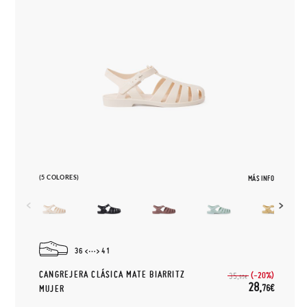
(5 COLORES)
MÁS INFO
36
41
CANGREJERA CLÁSICA MATE BIARRITZ
(-20%)
35,
95€
28,
76€
MUJER