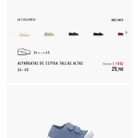
(8 COLORES)
MÁS INFO
34
45
ALPARGATAS DE ESPIGA TALLAS ALTAS
(-15%)
34,
95€
29,
70€
34-45