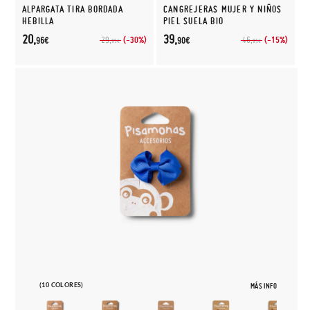
ALPARGATA TIRA BORDADA
CANGREJERAS MUJER Y NIÑOS
HEBILLA
PIEL SUELA BIO
20,
39,
(-30%)
(-15%)
29,
46,
96€
90€
95€
95€
(10 COLORES)
MÁS INFO