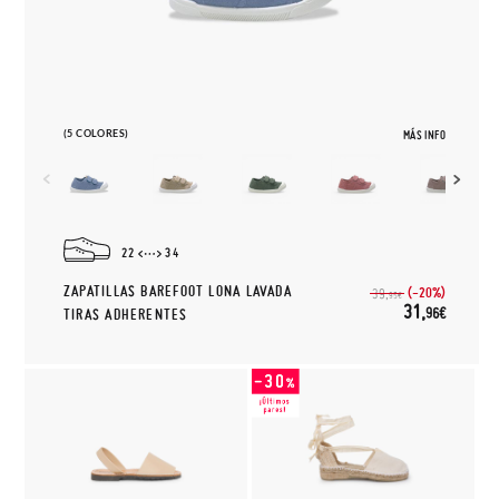
(5 COLORES)
MÁS INFO
22
34
ZAPATILLAS BAREFOOT LONA LAVADA
(-20%)
39,
95€
31,
96€
TIRAS ADHERENTES