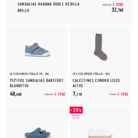
SANDALIAS HABANA DOBLE HEBILLA
(-20%)
40,
95€
32,
76€
BRILLO
(6 COLORES) (TALLA 19 - 26)
(21 COLORES) (TALLA - 14)
PEPITOS SANDALIAS BAREFOOT
CALCETINES CONDOR LISOS
BLANDITOS
ALTOS
48,
7,
(-15%)
(-10%)
56,
7,
40€
11€
95€
90€