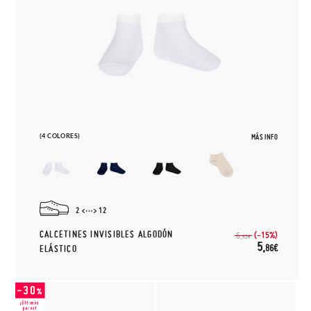
(4 COLORES)
MÁS INFO
2
12
CALCETINES INVISIBLES ALGODÓN
(-15%)
6,
90€
5,
86€
ELÁSTICO