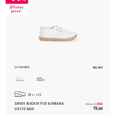
(2 COLORES)
MÁS INFO
20
32
ZAPATO BLUCHER PISO ALPARGATA
(-30%)
27,
95€
19,
56€
EFECTO RASO