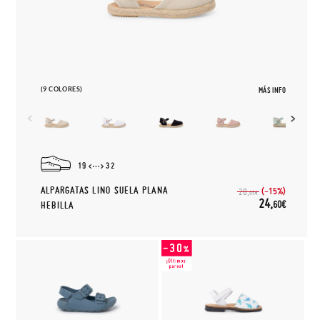
(9 COLORES)
MÁS INFO
19
32
ALPARGATAS LINO SUELA PLANA
(-15%)
28,
95€
24,
60€
HEBILLA