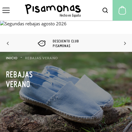
Mi
DESCUENTO CLUB
PISAMONAS
INICIO
REBAJAS VERANO
REBAJAS
VERANO