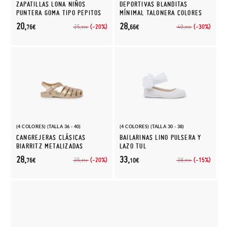
ZAPATILLAS LONA NIÑOS
DEPORTIVAS BLANDITAS
PUNTERA GOMA TIPO PEPITOS
MÍNIMAL TALONERA COLORES
20,
28,
(-20%)
(-30%)
25,
40,
76€
66€
95€
95€
(4 COLORES) (TALLA 36 - 40)
(4 COLORES) (TALLA 30 - 38)
CANGREJERAS CLÁSICAS
BAILARINAS LINO PULSERA Y
BIARRITZ METALIZADAS
LAZO TUL
28,
33,
(-20%)
(-15%)
35,
38,
76€
10€
95€
95€