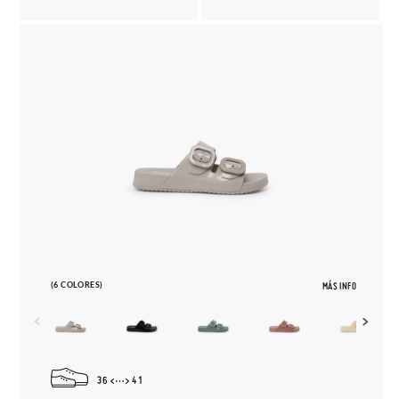
(6 COLORES)
MÁS INFO
36
41