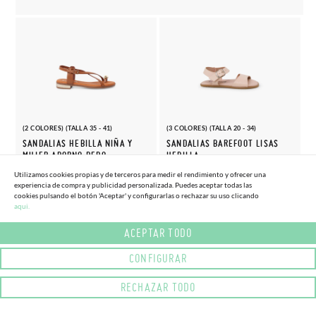
(2 COLORES) (TALLA 35 - 41)
(3 COLORES) (TALLA 20 - 34)
SANDALIAS HEBILLA NIÑA Y
SANDALIAS BAREFOOT LISAS
MUJER ADORNO DEDO
HEBILLA
41,
36,
(-20%)
(-15%)
51,
42,
Utilizamos cookies propias y de terceros para medir el rendimiento y ofrecer una
56€
50€
95€
95€
experiencia de compra y publicidad personalizada. Puedes aceptar todas las
cookies pulsando el botón 'Aceptar' y configurarlas o rechazar su uso clicando
aqui.
ACEPTAR TODO
CONFIGURAR
RECHAZAR TODO
(3 COLORES) (TALLA 36 - 41)