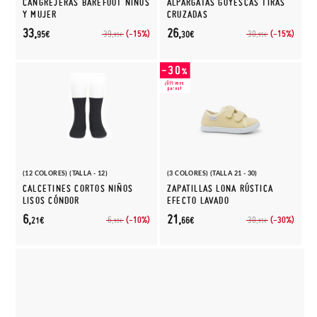
CANGREJERAS BAREFOOT NIÑOS
ALPARGATAS GOYESCAS TIRAS
Y MUJER
CRUZADAS
33,
26,
(-15%)
(-15%)
39,
30,
95€
30€
95€
95€
(12 COLORES) (TALLA - 12)
(3 COLORES) (TALLA 21 - 30)
CALCETINES CORTOS NIÑOS
ZAPATILLAS LONA RÚSTICA
LISOS CÓNDOR
EFECTO LAVADO
6,
21,
(-10%)
(-30%)
6,
30,
21€
66€
90€
95€