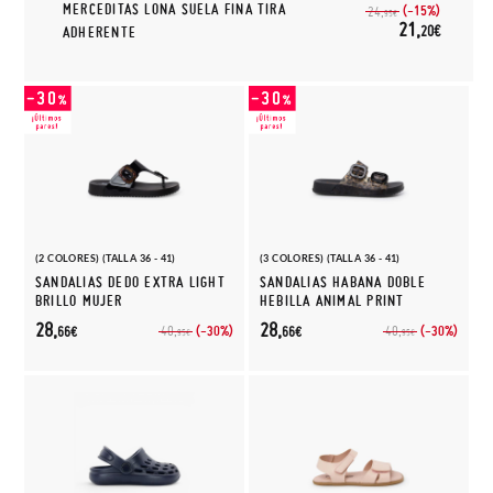
MERCEDITAS LONA SUELA FINA TIRA
(-15%)
24,
95€
21,
20€
ADHERENTE
(2 COLORES) (TALLA 36 - 41)
(3 COLORES) (TALLA 36 - 41)
SANDALIAS DEDO EXTRA LIGHT
SANDALIAS HABANA DOBLE
BRILLO MUJER
HEBILLA ANIMAL PRINT
28,
28,
(-30%)
(-30%)
40,
40,
66€
66€
95€
95€