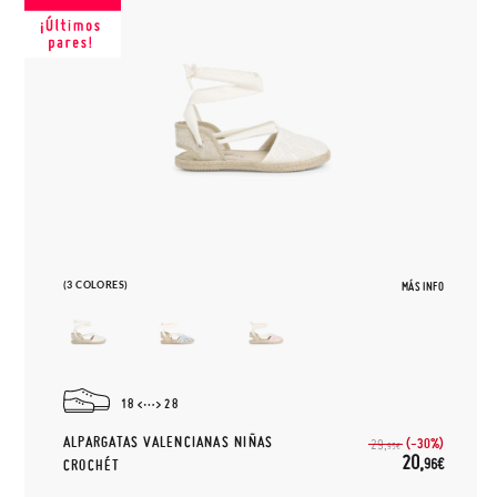
(3 COLORES)
MÁS INFO
18
28
ALPARGATAS VALENCIANAS NIÑAS
(-30%)
29,
95€
20,
96€
CROCHÉT