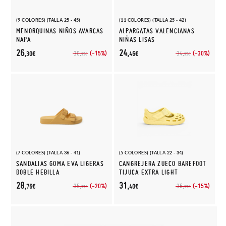
(9 COLORES) (TALLA 25 - 45)
(11 COLORES) (TALLA 25 - 42)
MENORQUINAS NIÑOS AVARCAS
ALPARGATAS VALENCIANAS
NAPA
NIÑAS LISAS
26,
24,
(-15%)
(-30%)
30,
34,
30€
46€
95€
95€
(7 COLORES) (TALLA 36 - 41)
(5 COLORES) (TALLA 22 - 34)
SANDALIAS GOMA EVA LIGERAS
CANGREJERA ZUECO BAREFOOT
DOBLE HEBILLA
TIJUCA EXTRA LIGHT
28,
31,
(-20%)
(-15%)
35,
36,
76€
40€
95€
95€