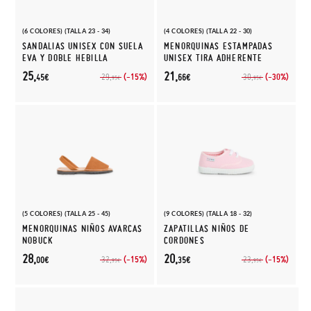
(6 COLORES) (TALLA 23 - 34)
(4 COLORES) (TALLA 22 - 30)
SANDALIAS UNISEX CON SUELA
MENORQUINAS ESTAMPADAS
EVA Y DOBLE HEBILLA
UNISEX TIRA ADHERENTE
25,
21,
(-15%)
(-30%)
29,
30,
45€
66€
95€
95€
(5 COLORES) (TALLA 25 - 45)
(9 COLORES) (TALLA 18 - 32)
MENORQUINAS NIÑOS AVARCAS
ZAPATILLAS NIÑOS DE
NOBUCK
CORDONES
28,
20,
(-15%)
(-15%)
32,
23,
00€
35€
95€
95€