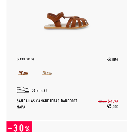
(2 COLORES)
MÁS INFO
25
34
SANDALIAS CANGREJERAS BAREFOOT
(-15%)
52,
95€
45,
00€
NAPA