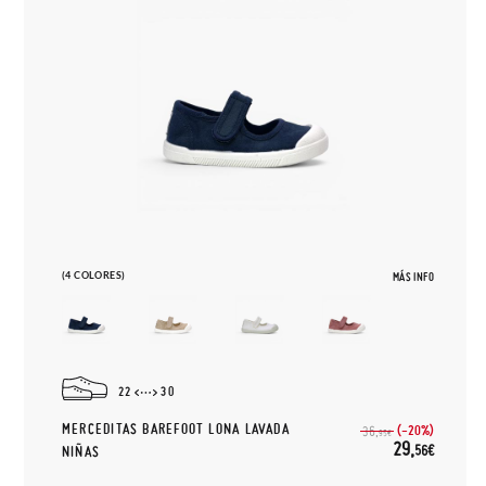
(4 COLORES)
MÁS INFO
22
30
MERCEDITAS BAREFOOT LONA LAVADA
(-20%)
36,
95€
29,
56€
NIÑAS