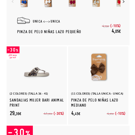
UNICA
UNICA
(-10%)
4,
50€
4,
05€
PINZA DE PELO NIÑAS LAZO PEQUEÑO
(2 COLORES) (TALLA 36 - 41)
(11 COLORES) (TALLA UNICA - UNICA)
SANDALIAS MUJER BARI ANIMAL
PINZA DE PELO NIÑAS LAZO
PRINT
MEDIANO
29,
4,
(-30%)
(-10%)
41,
4,
36€
45€
95€
95€