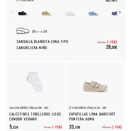
(7 COLORES)
MÁS INFO
20
30
SANDALIA BLANDITA LONA TIPO
(-15%)
32,
95€
28,
00€
CANGREJERA NIÑO
(16 COLORES) (TALLA 00 - 10)
(7 COLORES) (TALLA 22 - 34)
CALCETINES TOBILLEROS LISOS
ZAPATILLAS LONA BAREFOOT
CONDOR VERANO
PUNTERA GOMA
5,
33,
(-15%)
(-15%)
6,
38,
52€
10€
50€
95€