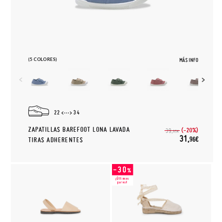
(5 COLORES)
MÁS INFO
22
34
ZAPATILLAS BAREFOOT LONA LAVADA
(-20%)
39,
95€
31,
96€
TIRAS ADHERENTES