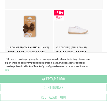
(11 COLORES) (TALLA UNICA - UNICA)
(2 COLORES) (TALLA 20 - 32)
PINZA DE PELO NIÑAS LAZO
ZAPATO BLUCHER PISO
MEDIANO
ALPARGATA EFECTO RASO
Utilizamos cookies propias y de terceros para medir el rendimiento y ofrecer una
4,
19,
experiencia de compra y publicidad personalizada. Puedes aceptar todas las
(-10%)
(-30%)
4,
27,
45€
56€
95€
95€
cookies pulsando el botón 'Aceptar' y configurarlas o rechazar su uso clicando
aqui.
ACEPTAR TODO
CONFIGURAR
RECHAZAR TODO