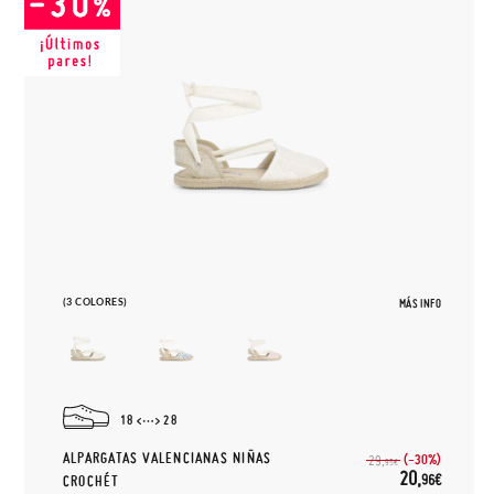
(3 COLORES)
MÁS INFO
18
28
ALPARGATAS VALENCIANAS NIÑAS
(-30%)
29,
95€
20,
96€
CROCHÉT