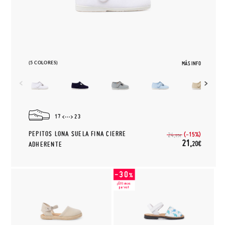
(5 COLORES)
MÁS INFO
17
23
PEPITOS LONA SUELA FINA CIERRE
(-15%)
24,
95€
21,
20€
ADHERENTE