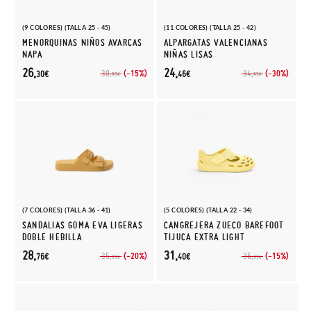
(9 COLORES) (TALLA 25 - 45)
(11 COLORES) (TALLA 25 - 42)
MENORQUINAS NIÑOS AVARCAS
ALPARGATAS VALENCIANAS
NAPA
NIÑAS LISAS
26,
24,
(-15%)
(-30%)
30,
34,
30€
46€
95€
95€
(7 COLORES) (TALLA 36 - 41)
(5 COLORES) (TALLA 22 - 34)
SANDALIAS GOMA EVA LIGERAS
CANGREJERA ZUECO BAREFOOT
DOBLE HEBILLA
TIJUCA EXTRA LIGHT
28,
31,
(-20%)
(-15%)
35,
36,
76€
40€
95€
95€