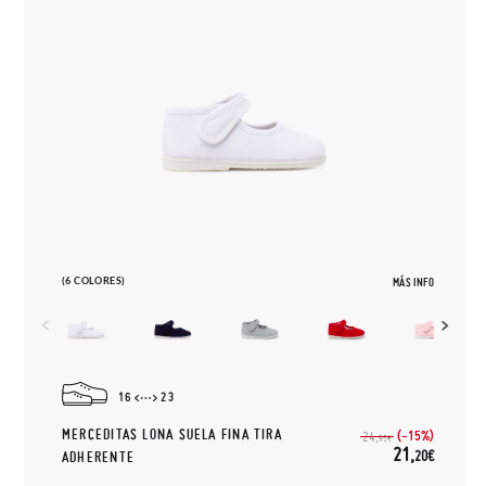
(6 COLORES)
MÁS INFO
16
23
MERCEDITAS LONA SUELA FINA TIRA
(-15%)
24,
95€
21,
20€
ADHERENTE