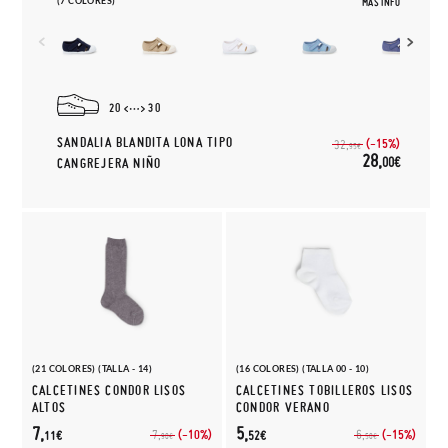
(7 COLORES)
MÁS INFO
20
30
SANDALIA BLANDITA LONA TIPO
(-15%)
32,
95€
28,
00€
CANGREJERA NIÑO
(21 COLORES) (TALLA - 14)
(16 COLORES) (TALLA 00 - 10)
CALCETINES CONDOR LISOS
CALCETINES TOBILLEROS LISOS
ALTOS
CONDOR VERANO
7,
5,
(-10%)
(-15%)
7,
6,
11€
52€
90€
50€