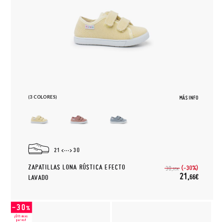
(3 COLORES)
MÁS INFO
21
30
ZAPATILLAS LONA RÚSTICA EFECTO
(-30%)
30,
95€
21,
66€
LAVADO