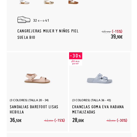
32
41
CANGREJERAS MUJER Y NIÑOS PIEL
(-15%)
46,
95€
39,
90€
SUELA BIO
(3 COLORES) (TALLA 20 - 34)
(3 COLORES) (TALLA 36 - 41)
SANDALIAS BAREFOOT LISAS
CHANCLAS GOMA EVA HABANA
HEBILLA
METALIZADAS
36,
28,
(-15%)
(-30%)
42,
40,
50€
66€
95€
95€