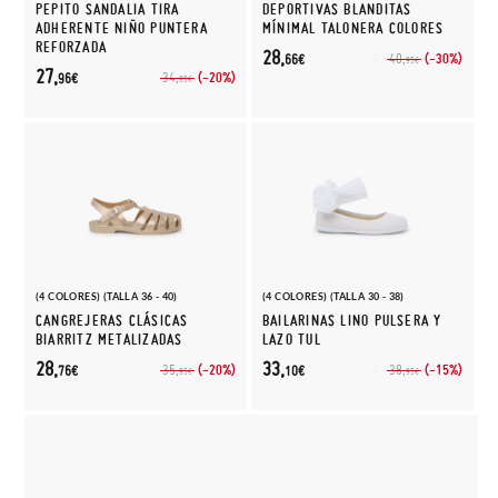
PEPITO SANDALIA TIRA
DEPORTIVAS BLANDITAS
ADHERENTE NIÑO PUNTERA
MÍNIMAL TALONERA COLORES
REFORZADA
28,
(-30%)
40,
66€
95€
27,
(-20%)
34,
96€
95€
(4 COLORES) (TALLA 36 - 40)
(4 COLORES) (TALLA 30 - 38)
CANGREJERAS CLÁSICAS
BAILARINAS LINO PULSERA Y
BIARRITZ METALIZADAS
LAZO TUL
28,
33,
(-20%)
(-15%)
35,
38,
76€
10€
95€
95€