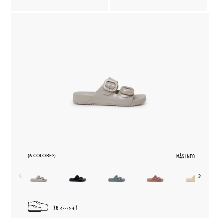
(6 COLORES)
MÁS INFO
36
41