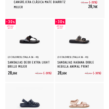
CANGREJERA CLÁSICA MATE BIARRITZ
(-20%)
35,
95€
28,
76€
MUJER
(2 COLORES) (TALLA 36 - 41)
(3 COLORES) (TALLA 36 - 41)
SANDALIAS DEDO EXTRA LIGHT
SANDALIAS HABANA DOBLE
BRILLO MUJER
HEBILLA ANIMAL PRINT
28,
28,
(-30%)
(-30%)
40,
40,
66€
66€
95€
95€