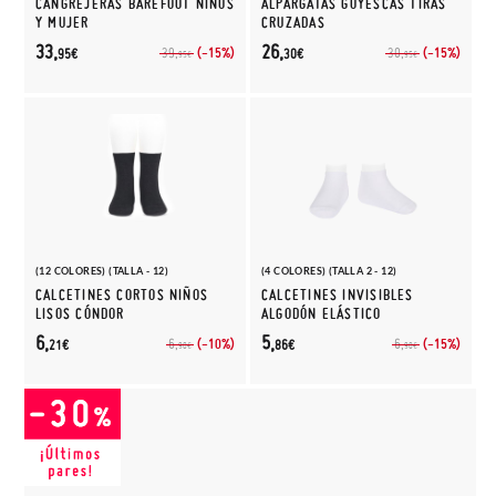
CANGREJERAS BAREFOOT NIÑOS
ALPARGATAS GOYESCAS TIRAS
Y MUJER
CRUZADAS
33,
26,
(-15%)
(-15%)
39,
30,
95€
30€
95€
95€
(12 COLORES) (TALLA - 12)
(4 COLORES) (TALLA 2 - 12)
CALCETINES CORTOS NIÑOS
CALCETINES INVISIBLES
LISOS CÓNDOR
ALGODÓN ELÁSTICO
6,
5,
(-10%)
(-15%)
6,
6,
21€
86€
90€
90€