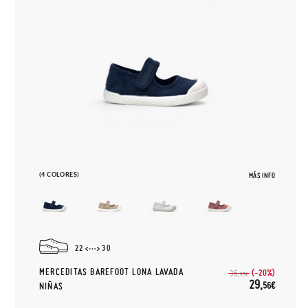
(4 COLORES)
MÁS INFO
22
30
MERCEDITAS BAREFOOT LONA LAVADA
(-20%)
36,
95€
29,
56€
NIÑAS