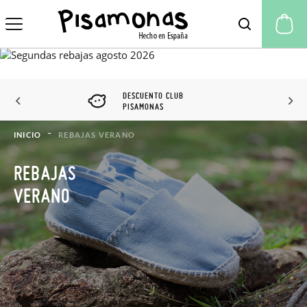
Mi
DESCUENTO CLUB
PISAMONAS
INICIO
REBAJAS VERANO
REBAJAS
VERANO