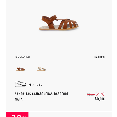
(2 COLORES)
MÁS INFO
25
34
SANDALIAS CANGREJERAS BAREFOOT
(-15%)
52,
95€
45,
00€
NAPA