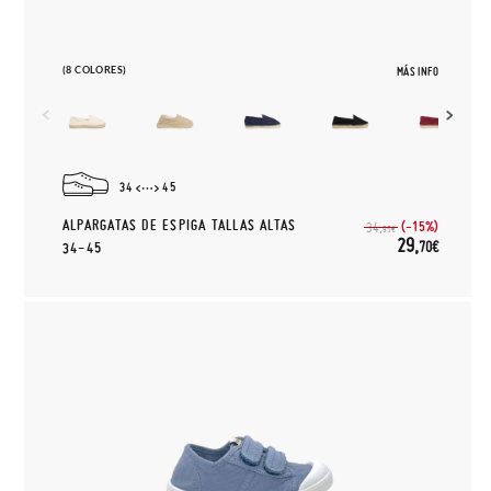
(8 COLORES)
MÁS INFO
34
45
ALPARGATAS DE ESPIGA TALLAS ALTAS
(-15%)
34,
95€
29,
70€
34-45