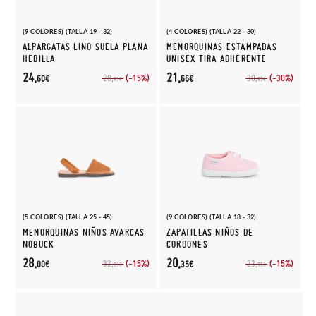
(9 COLORES) (TALLA 19 - 32)
(4 COLORES) (TALLA 22 - 30)
ALPARGATAS LINO SUELA PLANA
MENORQUINAS ESTAMPADAS
HEBILLA
UNISEX TIRA ADHERENTE
24,
21,
(-15%)
(-30%)
28,
30,
60€
66€
95€
95€
(5 COLORES) (TALLA 25 - 45)
(9 COLORES) (TALLA 18 - 32)
MENORQUINAS NIÑOS AVARCAS
ZAPATILLAS NIÑOS DE
NOBUCK
CORDONES
28,
20,
(-15%)
(-15%)
32,
23,
00€
35€
95€
95€