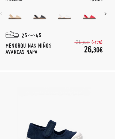
MÁS INFO
25
45
30,
(-15%)
95€
MENORQUINAS NIÑOS
26,
30€
AVARCAS NAPA