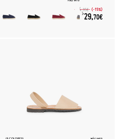
MÁS INFO
34,
(-15%)
95€
29,
70€
(9 COLORES)