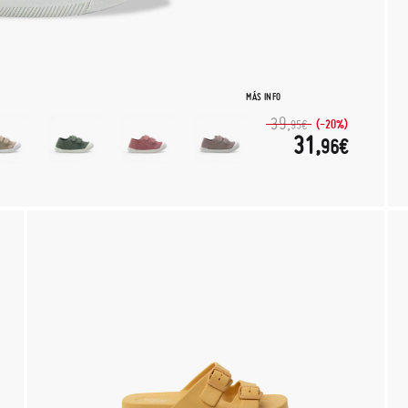
MÁS INFO
39,
(-20%)
95€
31,
96€