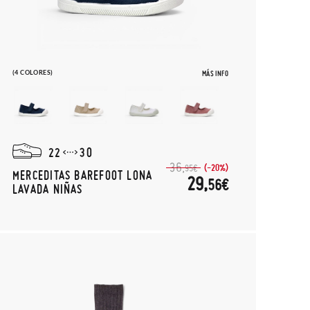
(4 COLORES)
MÁS INFO
22
30
36,
(-20%)
95€
MERCEDITAS BAREFOOT LONA
29,
56€
LAVADA NIÑAS