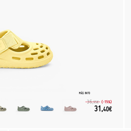
MÁS INFO
36,
(-15%)
95€
31,
40€