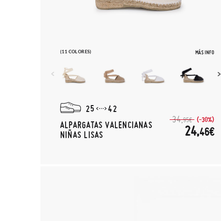
(11 COLORES)
MÁS INFO
25
42
34,
(-30%)
95€
ALPARGATAS VALENCIANAS
24,
46€
NIÑAS LISAS