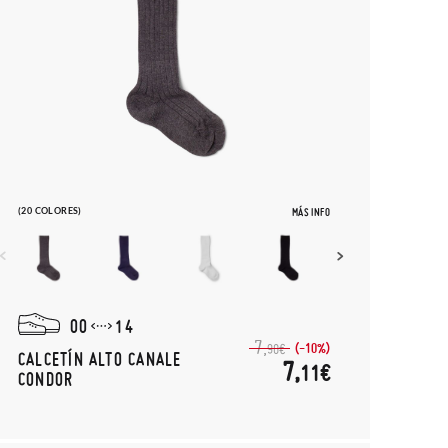
(20 COLORES)
MÁS INFO
00
14
7,
(-10%)
90€
CALCETÍN ALTO CANALE
7,
11€
CONDOR