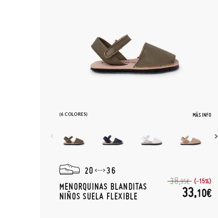
(6 COLORES)
MÁS INFO
20
36
38,
(-15%)
95€
MENORQUINAS BLANDITAS
33,
10€
NIÑOS SUELA FLEXIBLE