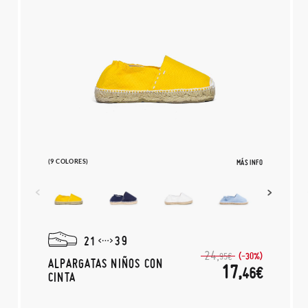
(9 COLORES)
MÁS INFO
21
39
24,
(-30%)
95€
ALPARGATAS NIÑOS CON
17,
46€
CINTA