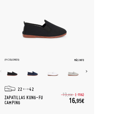
(9 COLORES)
MÁS INFO
22
42
19,
(-15%)
95€
ZAPATILLAS KUNG-FU
16,
95€
CAMPING