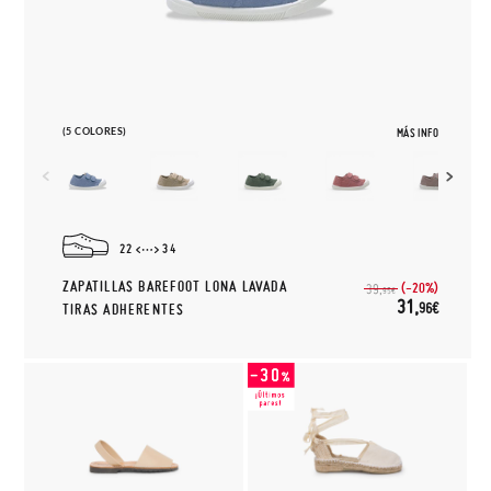
(5 COLORES)
MÁS INFO
22
34
ZAPATILLAS BAREFOOT LONA LAVADA
(-20%)
39,
95€
31,
96€
TIRAS ADHERENTES