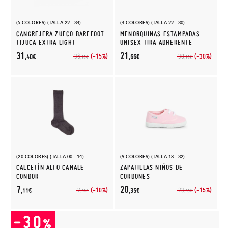
(5 COLORES) (TALLA 22 - 34)
(4 COLORES) (TALLA 22 - 30)
CANGREJERA ZUECO BAREFOOT
MENORQUINAS ESTAMPADAS
TIJUCA EXTRA LIGHT
UNISEX TIRA ADHERENTE
31,
21,
(-15%)
(-30%)
36,
30,
40€
66€
95€
95€
(20 COLORES) (TALLA 00 - 14)
(9 COLORES) (TALLA 18 - 32)
CALCETÍN ALTO CANALE
ZAPATILLAS NIÑOS DE
CONDOR
CORDONES
7,
20,
(-10%)
(-15%)
7,
23,
11€
35€
90€
95€