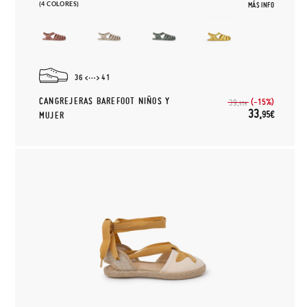
(4 COLORES)
MÁS INFO
36
41
CANGREJERAS BAREFOOT NIÑOS Y
(-15%)
39,
95€
33,
95€
MUJER