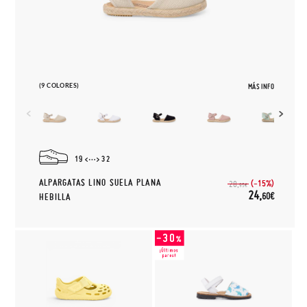
(9 COLORES)
MÁS INFO
19
32
ALPARGATAS LINO SUELA PLANA
(-15%)
28,
95€
24,
60€
HEBILLA