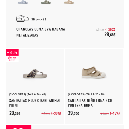
36
41
CHANCLAS GOMA EVA HABANA
(-30%)
40,
95€
28,
66€
METALIZADAS
(2 COLORES) (TALLA 36 - 41)
(4 COLORES) (TALLA 20 - 28)
SANDALIAS MUJER BARI ANIMAL
SANDALIAS NIÑO LONA ECO
PRINT
PUNTERA GOMA
29,
29,
(-30%)
(-15%)
41,
34,
36€
70€
95€
95€