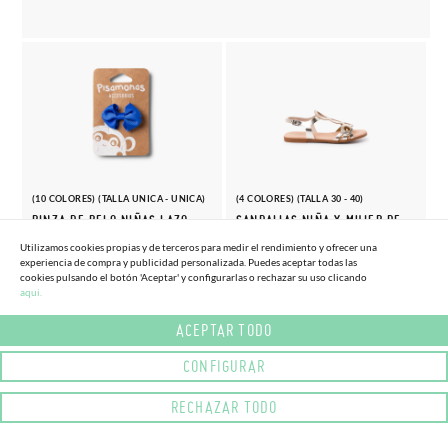
(10 COLORES) (TALLA UNICA - UNICA)
(4 COLORES) (TALLA 30 - 40)
PINZA DE PELO NIÑAS LAZO
SANDALIAS NIÑA Y MUJER DE
PEQUEÑO
PIEL CIERRE HEBILLA
Utilizamos cookies propias y de terceros para medir el rendimiento y ofrecer una
4,
39,
experiencia de compra y publicidad personalizada. Puedes aceptar todas las
(-10%)
(-15%)
4,
46,
05€
90€
50€
95€
cookies pulsando el botón 'Aceptar' y configurarlas o rechazar su uso clicando
aqui.
ACEPTAR TODO
CONFIGURAR
RECHAZAR TODO