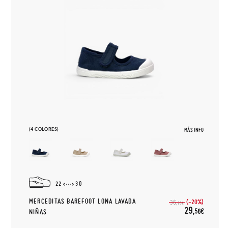
(4 COLORES)
MÁS INFO
22
30
MERCEDITAS BAREFOOT LONA LAVADA
(-20%)
36,
95€
29,
56€
NIÑAS