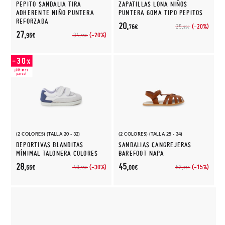
PEPITO SANDALIA TIRA
ZAPATILLAS LONA NIÑOS
ADHERENTE NIÑO PUNTERA
PUNTERA GOMA TIPO PEPITOS
REFORZADA
20,
(-20%)
25,
76€
95€
27,
(-20%)
34,
96€
95€
(2 COLORES) (TALLA 20 - 32)
(2 COLORES) (TALLA 25 - 34)
DEPORTIVAS BLANDITAS
SANDALIAS CANGREJERAS
MÍNIMAL TALONERA COLORES
BAREFOOT NAPA
28,
45,
(-30%)
(-15%)
40,
52,
66€
00€
95€
95€