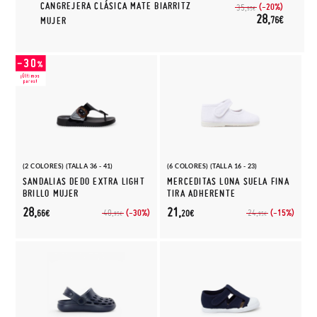
CANGREJERA CLÁSICA MATE BIARRITZ
(-20%)
35,
95€
28,
76€
MUJER
(2 COLORES) (TALLA 36 - 41)
(6 COLORES) (TALLA 16 - 23)
SANDALIAS DEDO EXTRA LIGHT
MERCEDITAS LONA SUELA FINA
BRILLO MUJER
TIRA ADHERENTE
28,
21,
(-30%)
(-15%)
40,
24,
66€
20€
95€
95€