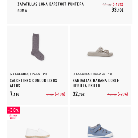
ZAPATILLAS LONA BAREFOOT PUNTERA
(-15%)
38,
95€
33,
10€
GOMA
(21 COLORES) (TALLA - 14)
(6 COLORES) (TALLA 36 - 41)
CALCETINES CONDOR LISOS
SANDALIAS HABANA DOBLE
ALTOS
HEBILLA BRILLO
7,
32,
(-10%)
(-20%)
7,
40,
11€
76€
90€
95€