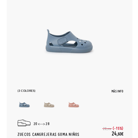
(3 COLORES)
MÁS INFO
20
28
(-15%)
28,
95€
24,
60€
ZUECOS CANGREJERAS GOMA NIÑOS