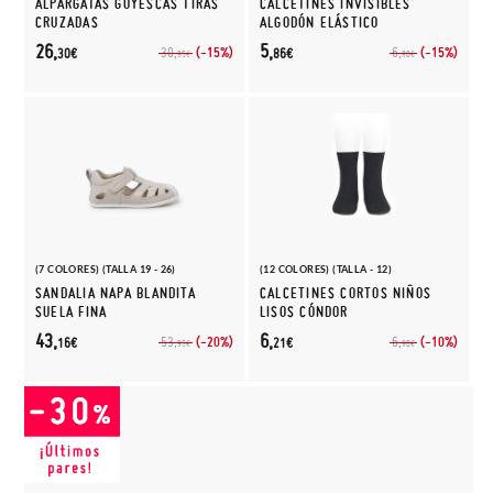
ALPARGATAS GOYESCAS TIRAS
CALCETINES INVISIBLES
CRUZADAS
ALGODÓN ELÁSTICO
26,
5,
(-15%)
(-15%)
30,
6,
30€
86€
95€
90€
(7 COLORES) (TALLA 19 - 26)
(12 COLORES) (TALLA - 12)
SANDALIA NAPA BLANDITA
CALCETINES CORTOS NIÑOS
SUELA FINA
LISOS CÓNDOR
43,
6,
(-20%)
(-10%)
53,
6,
16€
21€
95€
90€