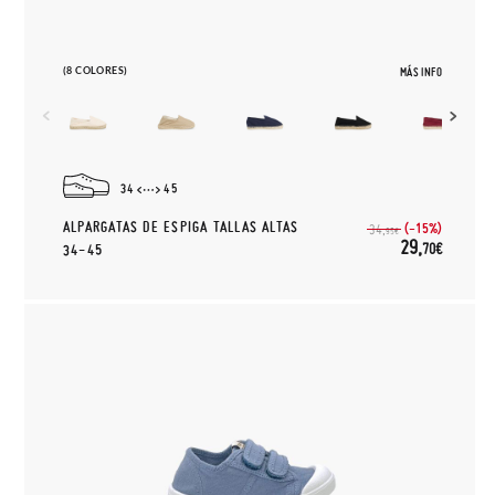
(8 COLORES)
MÁS INFO
34
45
ALPARGATAS DE ESPIGA TALLAS ALTAS
(-15%)
34,
95€
29,
70€
34-45