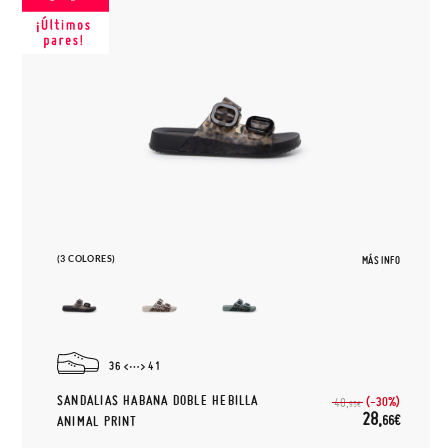
(3 COLORES)
MÁS INFO
36
41
SANDALIAS HABANA DOBLE HEBILLA
(-30%)
40,
95€
28,
66€
ANIMAL PRINT