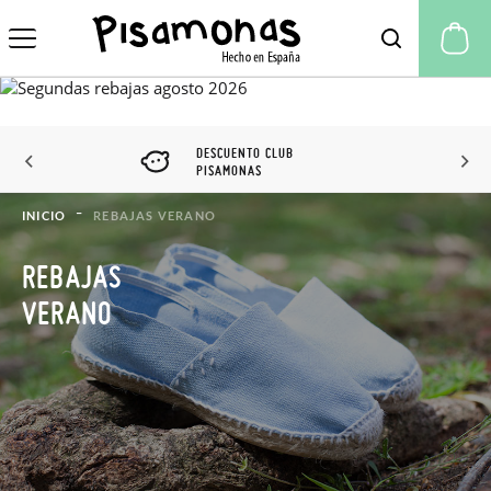
Mi
DESCUENTO CLUB
PISAMONAS
INICIO
REBAJAS VERANO
REBAJAS
VERANO