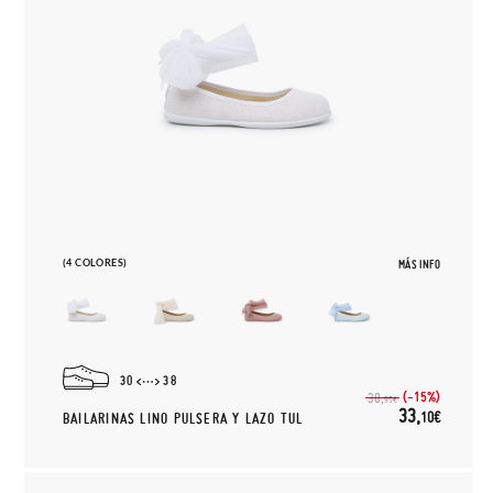
(4 COLORES)
MÁS INFO
30
38
(-15%)
38,
95€
33,
10€
BAILARINAS LINO PULSERA Y LAZO TUL