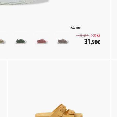
MÁS INFO
39,
(-20%)
95€
31,
96€