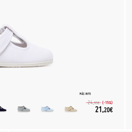
MÁS INFO
24,
(-15%)
95€
21,
20€