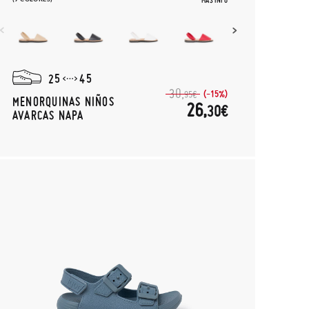
MÁS INFO
25
45
30,
(-15%)
95€
MENORQUINAS NIÑOS
26,
30€
AVARCAS NAPA