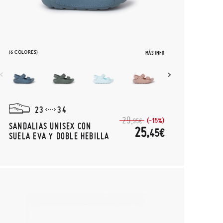
(6 COLORES)
MÁS INFO
23
34
29,
(-15%)
95€
SANDALIAS UNISEX CON
25,
45€
SUELA EVA Y DOBLE HEBILLA