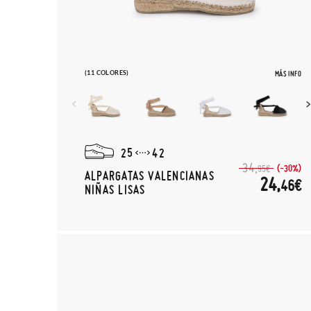
(11 COLORES)
MÁS INFO
25
42
34,
(-30%)
95€
ALPARGATAS VALENCIANAS
24,
46€
NIÑAS LISAS