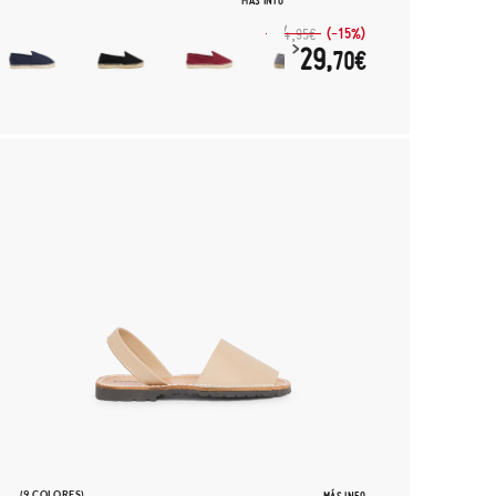
MÁS INFO
34,
(-15%)
95€
29,
70€
(9 COLORES)