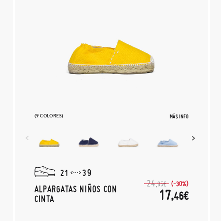
(9 COLORES)
MÁS INFO
21
39
24,
(-30%)
95€
ALPARGATAS NIÑOS CON
17,
46€
CINTA