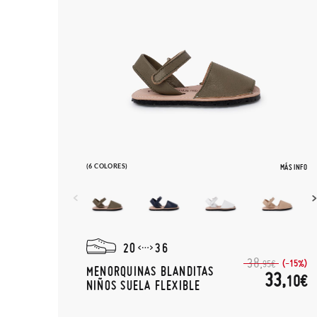
(6 COLORES)
MÁS INFO
20
36
38,
(-15%)
95€
MENORQUINAS BLANDITAS
33,
10€
NIÑOS SUELA FLEXIBLE