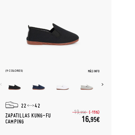
(9 COLORES)
MÁS INFO
22
42
19,
(-15%)
95€
ZAPATILLAS KUNG-FU
16,
95€
CAMPING