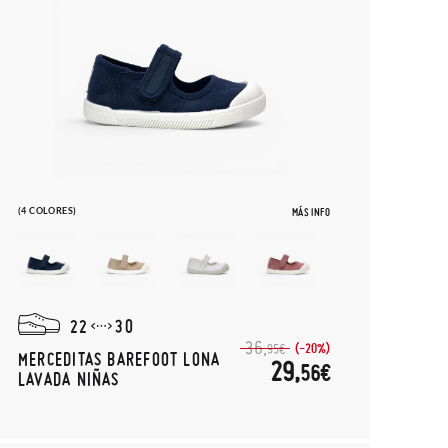
(4 COLORES)
MÁS INFO
22
30
36,
(-20%)
95€
MERCEDITAS BAREFOOT LONA
29,
56€
LAVADA NIÑAS