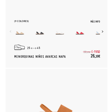
(9 COLORES)
MÁS INFO
25
45
(-15%)
30,
95€
26,
30€
MENORQUINAS NIÑOS AVARCAS NAPA