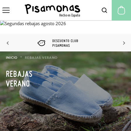
Mi
DESCUENTO CLUB
PISAMONAS
INICIO
REBAJAS VERANO
REBAJAS
VERANO