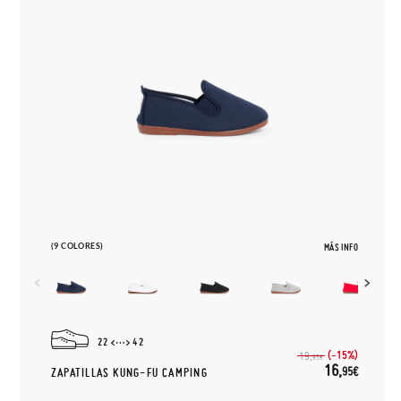
(9 COLORES)
MÁS INFO
22
42
(-15%)
19,
95€
16,
95€
ZAPATILLAS KUNG-FU CAMPING