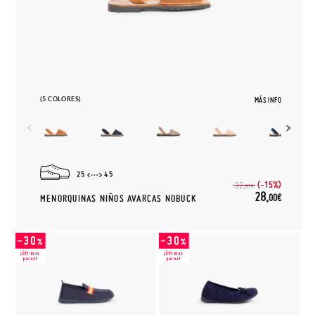
(5 COLORES)
MÁS INFO
25
45
(-15%)
32,
95€
28,
00€
MENORQUINAS NIÑOS AVARCAS NOBUCK