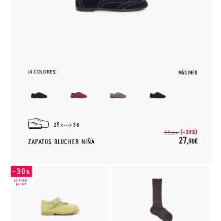
(4 COLORES)
MÁS INFO
25
36
(-30%)
39,
95€
27,
96€
ZAPATOS BLUCHER NIÑA