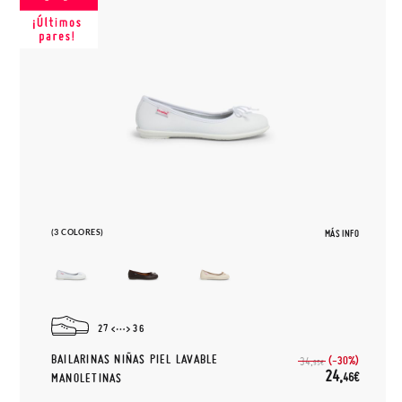
(3 COLORES)
MÁS INFO
27
36
BAILARINAS NIÑAS PIEL LAVABLE
(-30%)
34,
95€
24,
46€
MANOLETINAS