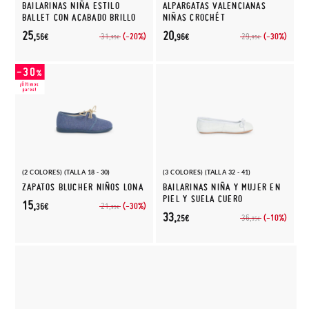
BAILARINAS NIÑA ESTILO
ALPARGATAS VALENCIANAS
BALLET CON ACABADO BRILLO
NIÑAS CROCHÉT
25,
20,
(-20%)
(-30%)
31,
29,
56€
96€
95€
95€
(2 COLORES) (TALLA 18 - 30)
(3 COLORES) (TALLA 32 - 41)
ZAPATOS BLUCHER NIÑOS LONA
BAILARINAS NIÑA Y MUJER EN
PIEL Y SUELA CUERO
15,
(-30%)
21,
36€
95€
33,
(-10%)
36,
25€
95€