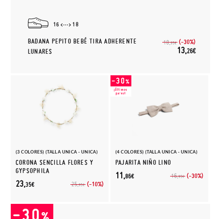
16
18
BADANA PEPITO BEBÉ TIRA ADHERENTE
(-30%)
18,
95€
13,
26€
LUNARES
(3 COLORES) (TALLA UNICA - UNICA)
(4 COLORES) (TALLA UNICA - UNICA)
CORONA SENCILLA FLORES Y
PAJARITA NIÑO LINO
GYPSOPHILA
11,
(-30%)
16,
86€
95€
23,
(-10%)
25,
35€
95€