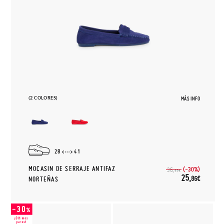
(2 COLORES)
MÁS INFO
28
41
MOCASIN DE SERRAJE ANTIFAZ
(-30%)
36,
95€
25,
86€
NORTEÑAS