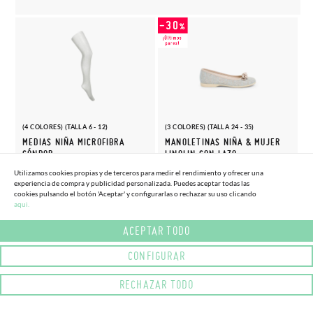
(4 COLORES) (TALLA 6 - 12)
(3 COLORES) (TALLA 24 - 35)
MEDIAS NIÑA MICROFIBRA
MANOLETINAS NIÑA & MUJER
CÓNDOR
LINOLIN CON LAZO
6,
18,
(-10%)
(-30%)
6,
25,
Utilizamos cookies propias y de terceros para medir el rendimiento y ofrecer una
21€
16€
90€
95€
experiencia de compra y publicidad personalizada. Puedes aceptar todas las
cookies pulsando el botón 'Aceptar' y configurarlas o rechazar su uso clicando
aqui.
ACEPTAR TODO
CONFIGURAR
RECHAZAR TODO
(7 COLORES) (TALLA 19 - 30)