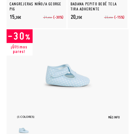
CANGREJERAS NIÑO/A GEORGE
BADANA PEPITO BEBÉ TELA
PIG
TIRA ADHERENTE
15,
20,
(-30%)
(-15%)
21,
23,
36€
35€
95€
95€
(1 COLORES)
MÁS INFO