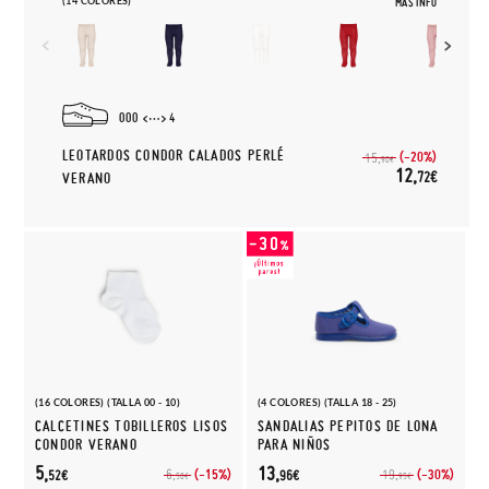
(14 COLORES)
MÁS INFO
000
4
LEOTARDOS CONDOR CALADOS PERLÉ
(-20%)
15,
90€
12,
72€
VERANO
(16 COLORES) (TALLA 00 - 10)
(4 COLORES) (TALLA 18 - 25)
CALCETINES TOBILLEROS LISOS
SANDALIAS PEPITOS DE LONA
CONDOR VERANO
PARA NIÑOS
5,
13,
(-15%)
(-30%)
6,
19,
52€
96€
50€
95€