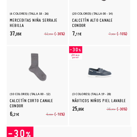
(6 COLORES) (TALLA 18 - 26)
(20 COLORES) (TALLA 00 - 14)
MERCEDITAS NIÑA SERRAJE
CALCETÍN ALTO CANALE
HEBILLA
CONDOR
37,
7,
(-30%)
(-10%)
52,
7,
06€
11€
95€
90€
(10 COLORES) (TALLA 00 - 12)
(3 COLORES) (TALLA 19 - 28)
CALCETÍN CORTO CANALE
NÁUTICOS NIÑOS PIEL LAVABLE
CONDOR
25,
(-30%)
36,
86€
95€
6,
(-10%)
6,
21€
90€