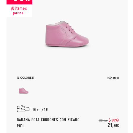
(1 COLORES)
MÁS INFO
16
18
BADANA BOTA CORDONES CON PICADO
(-30%)
30,
95€
21,
66€
PIEL