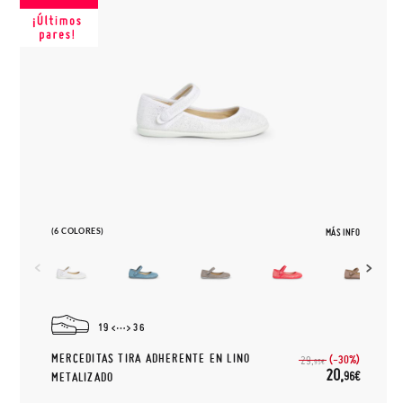
(6 COLORES)
MÁS INFO
19
36
MERCEDITAS TIRA ADHERENTE EN LINO
(-30%)
29,
95€
20,
96€
METALIZADO