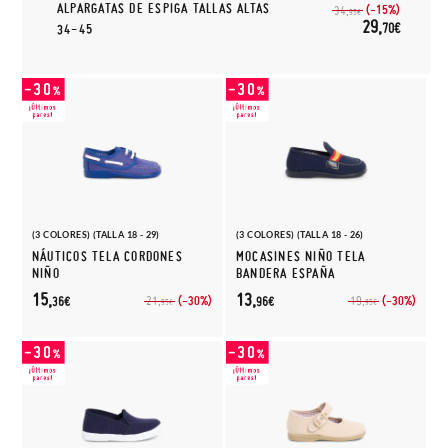
ALPARGATAS DE ESPIGA TALLAS ALTAS
(-15%)
34,
95€
29,
70€
34-45
(3 COLORES) (TALLA 18 - 29)
(3 COLORES) (TALLA 18 - 26)
NÁUTICOS TELA CORDONES
MOCASINES NIÑO TELA
NIÑO
BANDERA ESPAÑA
15,
13,
(-30%)
(-30%)
21,
19,
36€
96€
95€
95€