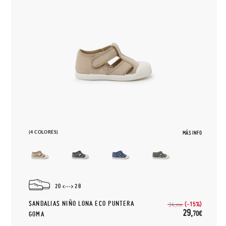
(4 COLORES)
MÁS INFO
20
28
SANDALIAS NIÑO LONA ECO PUNTERA
(-15%)
34,
95€
29,
70€
GOMA