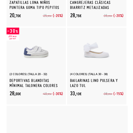
ZAPATILLAS LONA NIÑOS
CANGREJERAS CLÁSICAS
PUNTERA GOMA TIPO PEPITOS
BIARRITZ METALIZADAS
20,
28,
(-20%)
(-20%)
25,
35,
76€
76€
95€
95€
(2 COLORES) (TALLA 20 - 32)
(4 COLORES) (TALLA 30 - 38)
DEPORTIVAS BLANDITAS
BAILARINAS LINO PULSERA Y
MÍNIMAL TALONERA COLORES
LAZO TUL
28,
33,
(-30%)
(-15%)
40,
38,
66€
10€
95€
95€