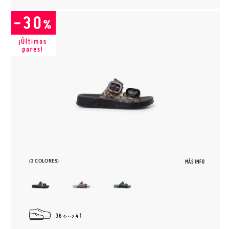
(3 COLORES)
MÁS INFO
36
41