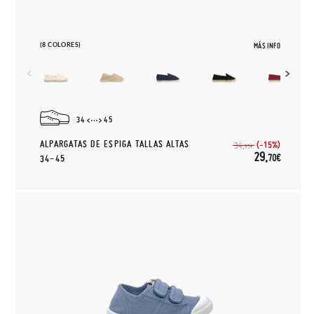
(8 COLORES)
MÁS INFO
34
45
ALPARGATAS DE ESPIGA TALLAS ALTAS
(-15%)
34,
95€
29,
70€
34-45