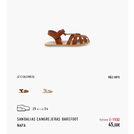
(2 COLORES)
MÁS INFO
25
34
SANDALIAS CANGREJERAS BAREFOOT
(-15%)
52,
95€
45,
00€
NAPA