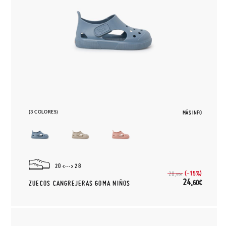
(3 COLORES)
MÁS INFO
20
28
(-15%)
28,
95€
24,
60€
ZUECOS CANGREJERAS GOMA NIÑOS