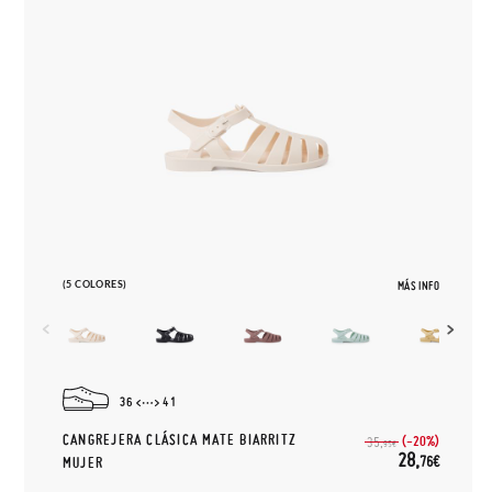
(5 COLORES)
MÁS INFO
36
41
CANGREJERA CLÁSICA MATE BIARRITZ
(-20%)
35,
95€
28,
76€
MUJER