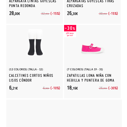
ALPARGATA CINTAS GOYESCAS
ALPARGATAS GOYESCAS TIRAS
PUNTA REDONDA
CRUZADAS
28,
26,
(-15%)
(-15%)
32,
30,
00€
30€
95€
95€
(12 COLORES) (TALLA - 12)
(7 COLORES) (TALLA 19 - 31)
CALCETINES CORTOS NIÑOS
ZAPATILLAS LONA NIÑA CON
LISOS CÓNDOR
HEBILLA Y PUNTERA DE GOMA
6,
18,
(-10%)
(-30%)
6,
25,
21€
16€
90€
95€