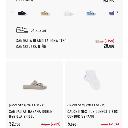
(7 COLORES)
MÁS INFO
20
30
SANDALIA BLANDITA LONA TIPO
(-15%)
32,
95€
28,
00€
CANGREJERA NIÑO
(6 COLORES) (TALLA 36 - 41)
(16 COLORES) (TALLA 00 - 10)
SANDALIAS HABANA DOBLE
CALCETINES TOBILLEROS LISOS
HEBILLA BRILLO
CONDOR VERANO
32,
5,
(-20%)
(-15%)
40,
6,
76€
52€
95€
50€