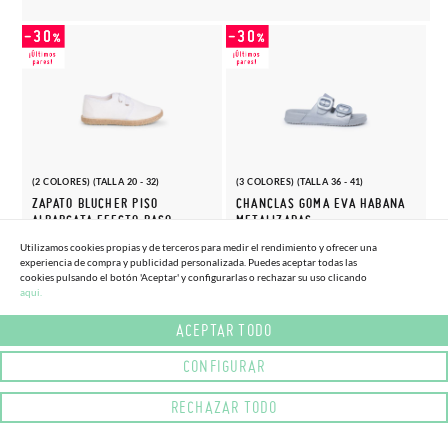
(2 COLORES) (TALLA 20 - 32)
(3 COLORES) (TALLA 36 - 41)
ZAPATO BLUCHER PISO
CHANCLAS GOMA EVA HABANA
ALPARGATA EFECTO RASO
METALIZADAS
19,
28,
(-30%)
(-30%)
27,
40,
Utilizamos cookies propias y de terceros para medir el rendimiento y ofrecer una
56€
66€
95€
95€
experiencia de compra y publicidad personalizada. Puedes aceptar todas las
cookies pulsando el botón 'Aceptar' y configurarlas o rechazar su uso clicando
aqui.
ACEPTAR TODO
CONFIGURAR
RECHAZAR TODO
(10 COLORES) (TALLA UNICA - UNICA)