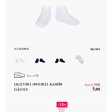
(4 COLORES)
MÁS INFO
2
12
CALCETINES INVISIBLES ALGODÓN
(-15%)
6,
90€
5,
86€
ELÁSTICO