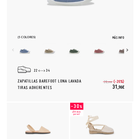
(5 COLORES)
MÁS INFO
22
34
ZAPATILLAS BAREFOOT LONA LAVADA
(-20%)
39,
95€
31,
96€
TIRAS ADHERENTES