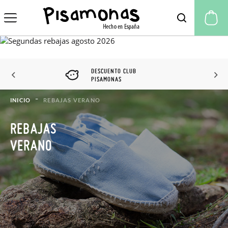
Mi
DESCUENTO CLUB
PISAMONAS
INICIO
REBAJAS VERANO
REBAJAS
VERANO