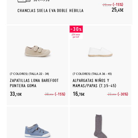
(-15%)
29,
95€
25,
45€
CHANCLAS SUELA EVA DOBLE HEBILLA
(7 COLORES) (TALLA 22 - 34)
(7 COLORES) (TALLA 36 - 45)
ZAPATILLAS LONA BAREFOOT
ALPARGATAS NIÑOS Y
PUNTERA GOMA
MAMAS/PAPAS (T.35-45)
33,
16,
(-15%)
(-30%)
38,
23,
10€
76€
95€
95€