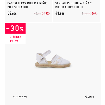
CANGREJERAS MUJER Y NIÑOS
SANDALIAS HEBILLA NIÑA Y
PIEL SUELA BIO
MUJER ADORNO DEDO
39,
41,
(-15%)
(-20%)
46,
51,
90€
56€
95€
95€
(2 COLORES)
MÁS INFO