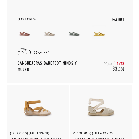
(4 COLORES)
MÁS INFO
36
41
CANGREJERAS BAREFOOT NIÑOS Y
(-15%)
39,
95€
33,
95€
MUJER
(3 COLORES) (TALLA 23 - 34)
(1 COLORES) (TALLA 19 - 32)