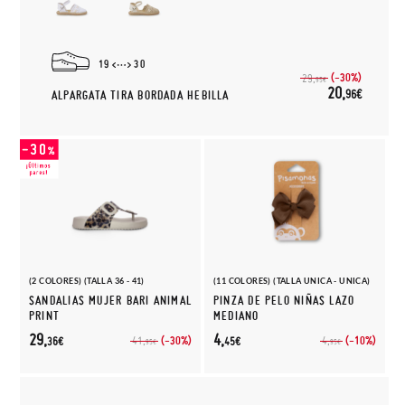
19
30
(-30%)
29,
95€
20,
96€
ALPARGATA TIRA BORDADA HEBILLA
(2 COLORES) (TALLA 36 - 41)
(11 COLORES) (TALLA UNICA - UNICA)
SANDALIAS MUJER BARI ANIMAL
PINZA DE PELO NIÑAS LAZO
PRINT
MEDIANO
29,
4,
(-30%)
(-10%)
41,
4,
36€
45€
95€
95€