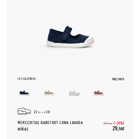
(4 COLORES)
MÁS INFO
22
30
MERCEDITAS BAREFOOT LONA LAVADA
(-20%)
36,
95€
29,
56€
NIÑAS