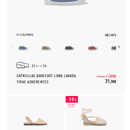
(5 COLORES)
MÁS INFO
22
34
ZAPATILLAS BAREFOOT LONA LAVADA
(-20%)
39,
95€
31,
96€
TIRAS ADHERENTES