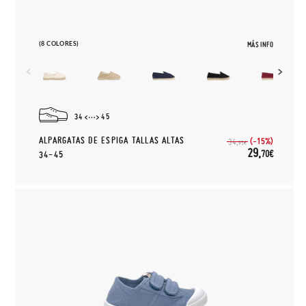
(8 COLORES)
MÁS INFO
34
45
ALPARGATAS DE ESPIGA TALLAS ALTAS
(-15%)
34,
95€
29,
70€
34-45