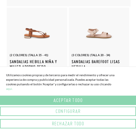
(2 COLORES) (TALLA 35 - 41)
(3 COLORES) (TALLA 20 - 34)
SANDALIAS HEBILLA NIÑA Y
SANDALIAS BAREFOOT LISAS
MUJER ADORNO DEDO
HEBILLA
41,
36,
(-20%)
(-15%)
51,
42,
Utilizamos cookies propias y de terceros para medir el rendimiento y ofrecer una
56€
50€
95€
95€
experiencia de compra y publicidad personalizada. Puedes aceptar todas las
cookies pulsando el botón 'Aceptar' y configurarlas o rechazar su uso clicando
aqui.
ACEPTAR TODO
CONFIGURAR
RECHAZAR TODO
(3 COLORES) (TALLA 36 - 41)