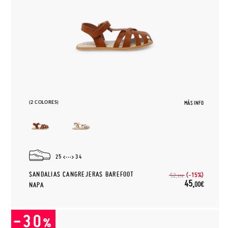
(2 COLORES)
MÁS INFO
25
34
SANDALIAS CANGREJERAS BAREFOOT
(-15%)
52,
95€
45,
00€
NAPA