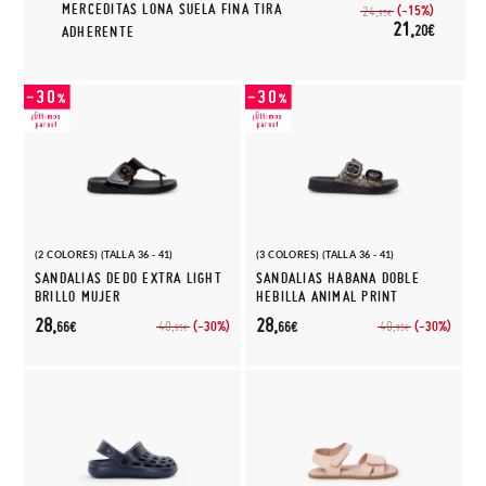
MERCEDITAS LONA SUELA FINA TIRA
(-15%)
24,
95€
21,
20€
ADHERENTE
(2 COLORES) (TALLA 36 - 41)
(3 COLORES) (TALLA 36 - 41)
SANDALIAS DEDO EXTRA LIGHT
SANDALIAS HABANA DOBLE
BRILLO MUJER
HEBILLA ANIMAL PRINT
28,
28,
(-30%)
(-30%)
40,
40,
66€
66€
95€
95€