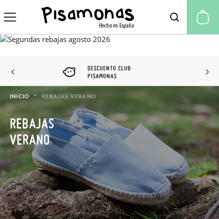
Mi
DESCUENTO CLUB
PISAMONAS
INICIO
REBAJAS VERANO
REBAJAS
VERANO