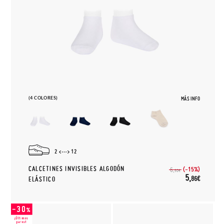
(4 COLORES)
MÁS INFO
2
12
CALCETINES INVISIBLES ALGODÓN
(-15%)
6,
90€
5,
86€
ELÁSTICO