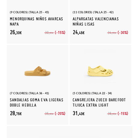
(9 COLORES) (TALLA 25 - 45)
(11 COLORES) (TALLA 25 - 42)
MENORQUINAS NIÑOS AVARCAS
ALPARGATAS VALENCIANAS
NAPA
NIÑAS LISAS
26,
24,
(-15%)
(-30%)
30,
34,
30€
46€
95€
95€
(7 COLORES) (TALLA 36 - 41)
(5 COLORES) (TALLA 22 - 34)
SANDALIAS GOMA EVA LIGERAS
CANGREJERA ZUECO BAREFOOT
DOBLE HEBILLA
TIJUCA EXTRA LIGHT
28,
31,
(-20%)
(-15%)
35,
36,
76€
40€
95€
95€