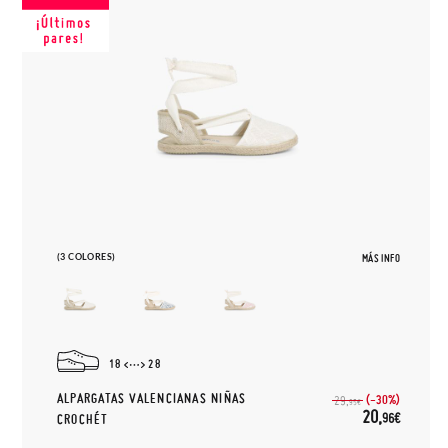
(3 COLORES)
MÁS INFO
18
28
ALPARGATAS VALENCIANAS NIÑAS
(-30%)
29,
95€
20,
96€
CROCHÉT