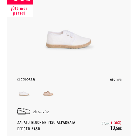
(2 COLORES)
MÁS INFO
20
32
ZAPATO BLUCHER PISO ALPARGATA
(-30%)
27,
95€
19,
56€
EFECTO RASO