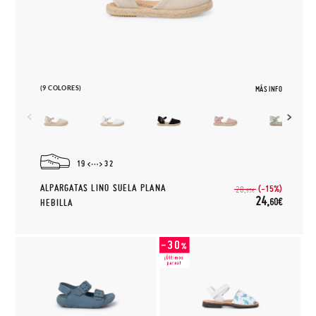
(9 COLORES)
MÁS INFO
19
32
ALPARGATAS LINO SUELA PLANA
(-15%)
28,
95€
24,
60€
HEBILLA