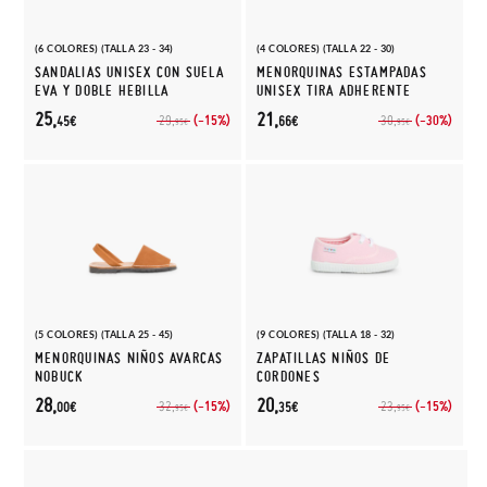
(6 COLORES) (TALLA 23 - 34)
(4 COLORES) (TALLA 22 - 30)
SANDALIAS UNISEX CON SUELA
MENORQUINAS ESTAMPADAS
EVA Y DOBLE HEBILLA
UNISEX TIRA ADHERENTE
25,
21,
(-15%)
(-30%)
29,
30,
45€
66€
95€
95€
(5 COLORES) (TALLA 25 - 45)
(9 COLORES) (TALLA 18 - 32)
MENORQUINAS NIÑOS AVARCAS
ZAPATILLAS NIÑOS DE
NOBUCK
CORDONES
28,
20,
(-15%)
(-15%)
32,
23,
00€
35€
95€
95€