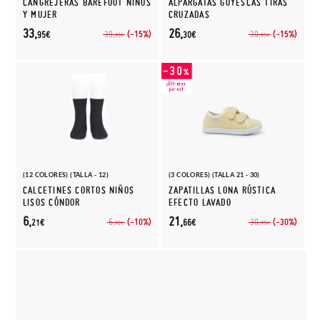
CANGREJERAS BAREFOOT NIÑOS
ALPARGATAS GOYESCAS TIRAS
Y MUJER
CRUZADAS
33,
26,
(-15%)
(-15%)
39,
30,
95€
30€
95€
95€
(12 COLORES) (TALLA - 12)
(3 COLORES) (TALLA 21 - 30)
CALCETINES CORTOS NIÑOS
ZAPATILLAS LONA RÚSTICA
LISOS CÓNDOR
EFECTO LAVADO
6,
21,
(-10%)
(-30%)
6,
30,
21€
66€
90€
95€