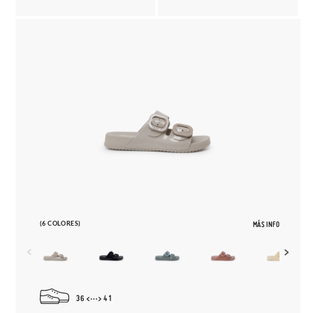
(6 COLORES)
MÁS INFO
36
41