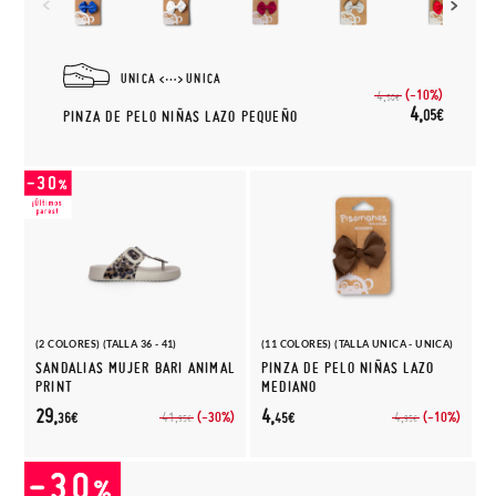
UNICA
UNICA
(-10%)
4,
50€
4,
05€
PINZA DE PELO NIÑAS LAZO PEQUEÑO
(2 COLORES) (TALLA 36 - 41)
(11 COLORES) (TALLA UNICA - UNICA)
SANDALIAS MUJER BARI ANIMAL
PINZA DE PELO NIÑAS LAZO
PRINT
MEDIANO
29,
4,
(-30%)
(-10%)
41,
4,
36€
45€
95€
95€