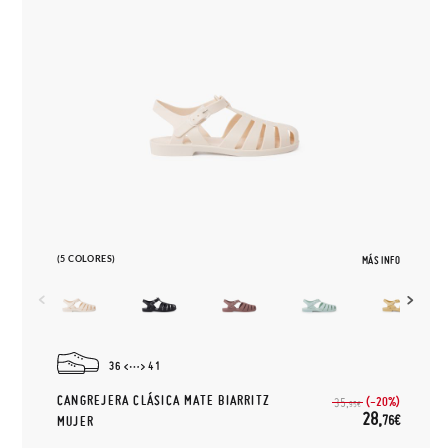
(5 COLORES)
MÁS INFO
36
41
CANGREJERA CLÁSICA MATE BIARRITZ
(-20%)
35,
95€
28,
76€
MUJER