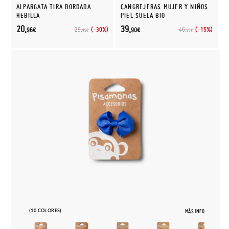
ALPARGATA TIRA BORDADA
CANGREJERAS MUJER Y NIÑOS
HEBILLA
PIEL SUELA BIO
20,
39,
(-30%)
(-15%)
29,
46,
96€
90€
95€
95€
(10 COLORES)
MÁS INFO