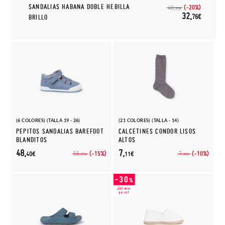
SANDALIAS HABANA DOBLE HEBILLA
(-20%)
40,
95€
32,
76€
BRILLO
(6 COLORES) (TALLA 19 - 26)
(21 COLORES) (TALLA - 14)
PEPITOS SANDALIAS BAREFOOT
CALCETINES CONDOR LISOS
BLANDITOS
ALTOS
48,
7,
(-15%)
(-10%)
56,
7,
40€
11€
95€
90€