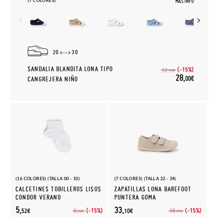
(7 COLORES)
MÁS INFO
20
30
SANDALIA BLANDITA LONA TIPO
(-15%)
32,
95€
28,
00€
CANGREJERA NIÑO
(16 COLORES) (TALLA 00 - 10)
(7 COLORES) (TALLA 22 - 34)
CALCETINES TOBILLEROS LISOS
ZAPATILLAS LONA BAREFOOT
CONDOR VERANO
PUNTERA GOMA
5,
33,
(-15%)
(-15%)
6,
38,
52€
10€
50€
95€