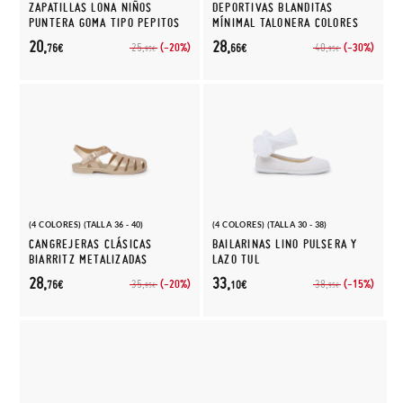
ZAPATILLAS LONA NIÑOS
DEPORTIVAS BLANDITAS
PUNTERA GOMA TIPO PEPITOS
MÍNIMAL TALONERA COLORES
20,
28,
(-20%)
(-30%)
25,
40,
76€
66€
95€
95€
(4 COLORES) (TALLA 36 - 40)
(4 COLORES) (TALLA 30 - 38)
CANGREJERAS CLÁSICAS
BAILARINAS LINO PULSERA Y
BIARRITZ METALIZADAS
LAZO TUL
28,
33,
(-20%)
(-15%)
35,
38,
76€
10€
95€
95€