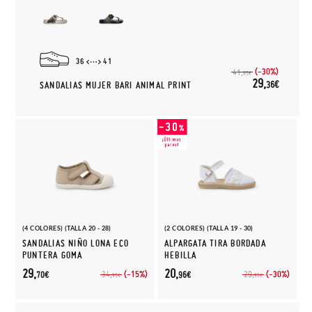
36
41
(-30%)
41,
95€
29,
36€
SANDALIAS MUJER BARI ANIMAL PRINT
(4 COLORES) (TALLA 20 - 28)
(2 COLORES) (TALLA 19 - 30)
SANDALIAS NIÑO LONA ECO
ALPARGATA TIRA BORDADA
PUNTERA GOMA
HEBILLA
29,
20,
(-15%)
(-30%)
34,
29,
70€
96€
95€
95€