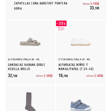
ZAPATILLAS LONA BAREFOOT PUNTERA
(-15%)
38,
95€
33,
10€
GOMA
(6 COLORES) (TALLA 36 - 41)
(7 COLORES) (TALLA 35 - 45)
SANDALIAS HABANA DOBLE
ALPARGATAS NIÑOS Y
HEBILLA BRILLO
MAMAS/PAPAS (T.35-45)
32,
16,
(-20%)
(-30%)
40,
23,
76€
76€
95€
95€