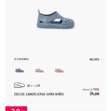
(3 COLORES)
MÁS INFO
20
28
(-15%)
28,
95€
24,
60€
ZUECOS CANGREJERAS GOMA NIÑOS