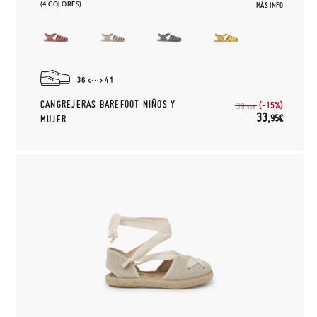
(4 COLORES)
MÁS INFO
36
41
CANGREJERAS BAREFOOT NIÑOS Y
(-15%)
39,
95€
33,
95€
MUJER