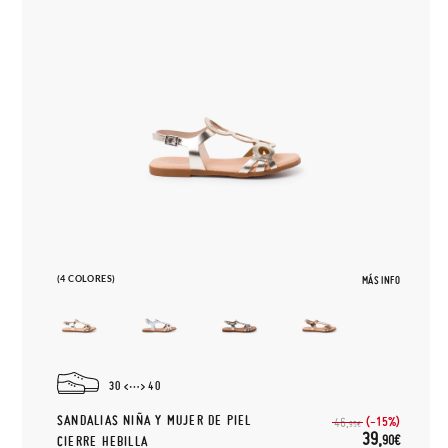
(4 COLORES)
MÁS INFO
30
40
SANDALIAS NIÑA Y MUJER DE PIEL
(-15%)
46,
95€
39,
90€
CIERRE HEBILLA