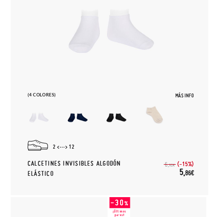
(4 COLORES)
MÁS INFO
2
12
CALCETINES INVISIBLES ALGODÓN
(-15%)
6,
90€
5,
86€
ELÁSTICO