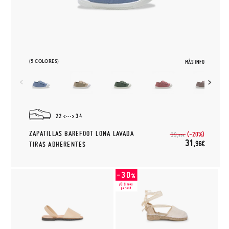
(5 COLORES)
MÁS INFO
22
34
ZAPATILLAS BAREFOOT LONA LAVADA
(-20%)
39,
95€
31,
96€
TIRAS ADHERENTES