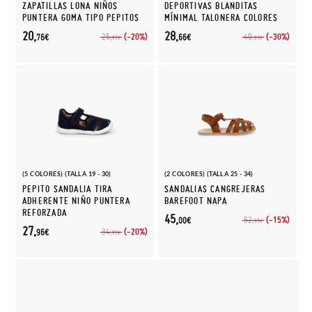
ZAPATILLAS LONA NIÑOS
DEPORTIVAS BLANDITAS
PUNTERA GOMA TIPO PEPITOS
MÍNIMAL TALONERA COLORES
20,
28,
(-20%)
(-30%)
25,
40,
76€
66€
95€
95€
(5 COLORES) (TALLA 19 - 30)
(2 COLORES) (TALLA 25 - 34)
PEPITO SANDALIA TIRA
SANDALIAS CANGREJERAS
ADHERENTE NIÑO PUNTERA
BAREFOOT NAPA
REFORZADA
45,
(-15%)
52,
00€
95€
27,
(-20%)
34,
96€
95€