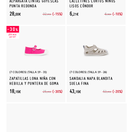
ALPARGATA CINTAS GOYESCAS
CALCETINES CORTOS NIÑOS
PUNTA REDONDA
LISOS CÓNDOR
28,
6,
(-15%)
(-10%)
32,
6,
00€
21€
95€
90€
(7 COLORES) (TALLA 19 - 31)
(7 COLORES) (TALLA 19 - 26)
ZAPATILLAS LONA NIÑA CON
SANDALIA NAPA BLANDITA
HEBILLA Y PUNTERA DE GOMA
SUELA FINA
18,
43,
(-30%)
(-20%)
25,
53,
16€
16€
95€
95€