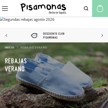
Mi
DESCUENTO CLUB
PISAMONAS
INICIO
REBAJAS VERANO
REBAJAS
VERANO