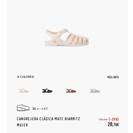
(4 COLORES)
MÁS INFO
36
41
CANGREJERA CLÁSICA MATE BIARRITZ
(-20%)
35,
95€
28,
76€
MUJER