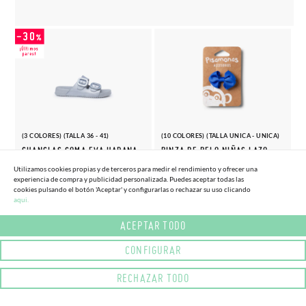
(3 COLORES) (TALLA 36 - 41)
(10 COLORES) (TALLA UNICA - UNICA)
CHANCLAS GOMA EVA HABANA
PINZA DE PELO NIÑAS LAZO
METALIZADAS
PEQUEÑO
Utilizamos cookies propias y de terceros para medir el rendimiento y ofrecer una
28,
4,
experiencia de compra y publicidad personalizada. Puedes aceptar todas las
(-30%)
(-10%)
40,
4,
66€
05€
95€
50€
cookies pulsando el botón 'Aceptar' y configurarlas o rechazar su uso clicando
aqui.
ACEPTAR TODO
CONFIGURAR
RECHAZAR TODO