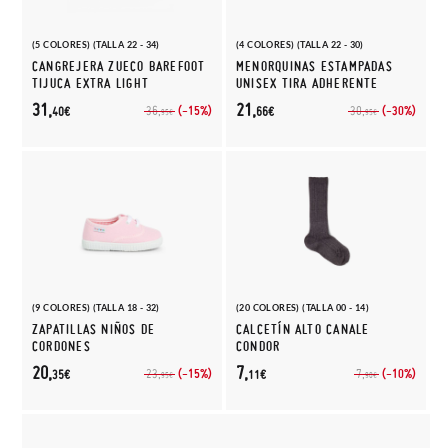
(5 COLORES) (TALLA 22 - 34)
(4 COLORES) (TALLA 22 - 30)
CANGREJERA ZUECO BAREFOOT
MENORQUINAS ESTAMPADAS
TIJUCA EXTRA LIGHT
UNISEX TIRA ADHERENTE
31,
21,
(-15%)
(-30%)
36,
30,
40€
66€
95€
95€
(9 COLORES) (TALLA 18 - 32)
(20 COLORES) (TALLA 00 - 14)
ZAPATILLAS NIÑOS DE
CALCETÍN ALTO CANALE
CORDONES
CONDOR
20,
7,
(-15%)
(-10%)
23,
7,
35€
11€
95€
90€