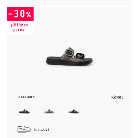
(3 COLORES)
MÁS INFO
36
41