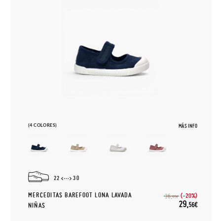
(4 COLORES)
MÁS INFO
22
30
MERCEDITAS BAREFOOT LONA LAVADA
(-20%)
36,
95€
29,
56€
NIÑAS