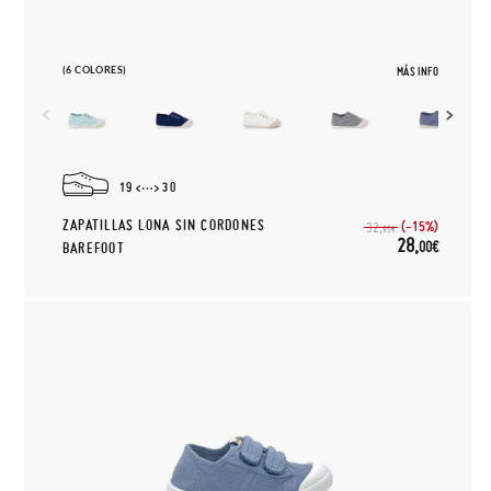
(6 COLORES)
MÁS INFO
19
30
ZAPATILLAS LONA SIN CORDONES
(-15%)
32,
95€
28,
00€
BAREFOOT