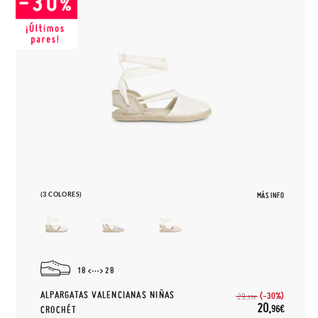
(3 COLORES)
MÁS INFO
18
28
ALPARGATAS VALENCIANAS NIÑAS
(-30%)
29,
95€
20,
96€
CROCHÉT