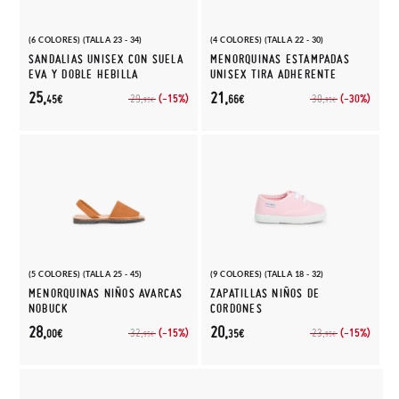
(6 COLORES) (TALLA 23 - 34)
(4 COLORES) (TALLA 22 - 30)
SANDALIAS UNISEX CON SUELA
MENORQUINAS ESTAMPADAS
EVA Y DOBLE HEBILLA
UNISEX TIRA ADHERENTE
25,
21,
(-15%)
(-30%)
29,
30,
45€
66€
95€
95€
(5 COLORES) (TALLA 25 - 45)
(9 COLORES) (TALLA 18 - 32)
MENORQUINAS NIÑOS AVARCAS
ZAPATILLAS NIÑOS DE
NOBUCK
CORDONES
28,
20,
(-15%)
(-15%)
32,
23,
00€
35€
95€
95€