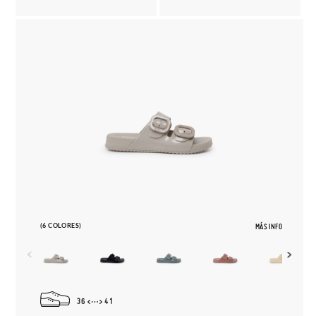
(6 COLORES)
MÁS INFO
36
41