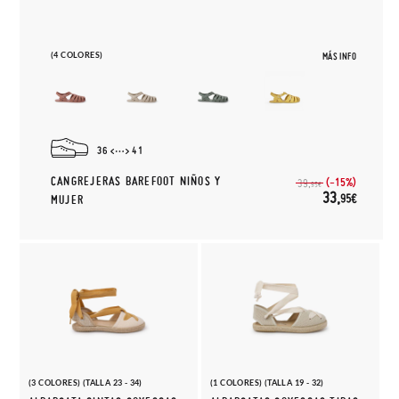
(4 COLORES)
MÁS INFO
36
41
CANGREJERAS BAREFOOT NIÑOS Y
(-15%)
39,
95€
33,
95€
MUJER
(3 COLORES) (TALLA 23 - 34)
(1 COLORES) (TALLA 19 - 32)