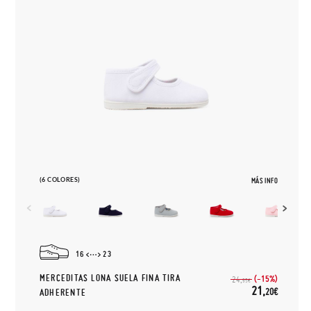
(6 COLORES)
MÁS INFO
16
23
MERCEDITAS LONA SUELA FINA TIRA
(-15%)
24,
95€
21,
20€
ADHERENTE