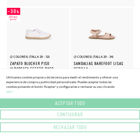
(2 COLORES) (TALLA 20 - 32)
(3 COLORES) (TALLA 20 - 34)
ZAPATO BLUCHER PISO
SANDALIAS BAREFOOT LISAS
ALPARGATA EFECTO RASO
HEBILLA
19,
36,
(-30%)
(-15%)
27,
42,
Utilizamos cookies propias y de terceros para medir el rendimiento y ofrecer una
56€
50€
95€
95€
experiencia de compra y publicidad personalizada. Puedes aceptar todas las
cookies pulsando el botón 'Aceptar' y configurarlas o rechazar su uso clicando
aqui.
ACEPTAR TODO
CONFIGURAR
RECHAZAR TODO
(6 COLORES) (TALLA 20 - 30)