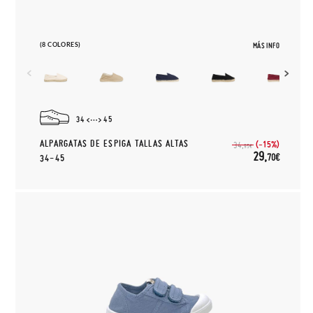
(8 COLORES)
MÁS INFO
34
45
ALPARGATAS DE ESPIGA TALLAS ALTAS
(-15%)
34,
95€
29,
70€
34-45