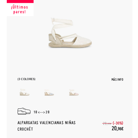
(3 COLORES)
MÁS INFO
18
28
ALPARGATAS VALENCIANAS NIÑAS
(-30%)
29,
95€
20,
96€
CROCHÉT