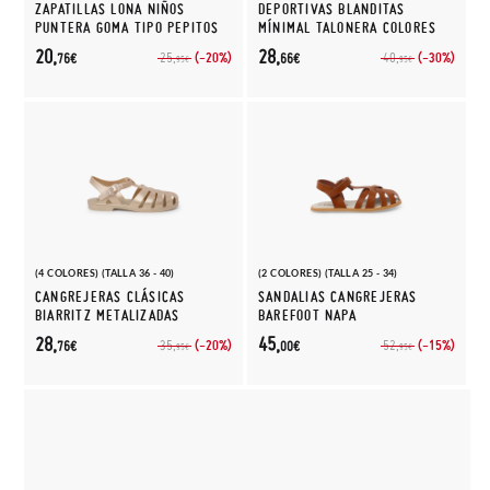
ZAPATILLAS LONA NIÑOS
DEPORTIVAS BLANDITAS
PUNTERA GOMA TIPO PEPITOS
MÍNIMAL TALONERA COLORES
20,
28,
(-20%)
(-30%)
25,
40,
76€
66€
95€
95€
(4 COLORES) (TALLA 36 - 40)
(2 COLORES) (TALLA 25 - 34)
CANGREJERAS CLÁSICAS
SANDALIAS CANGREJERAS
BIARRITZ METALIZADAS
BAREFOOT NAPA
28,
45,
(-20%)
(-15%)
35,
52,
76€
00€
95€
95€