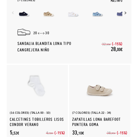
(7 COLORES)
MÁS INFO
20
30
SANDALIA BLANDITA LONA TIPO
(-15%)
32,
95€
28,
00€
CANGREJERA NIÑO
(16 COLORES) (TALLA 00 - 10)
(7 COLORES) (TALLA 22 - 34)
CALCETINES TOBILLEROS LISOS
ZAPATILLAS LONA BAREFOOT
CONDOR VERANO
PUNTERA GOMA
5,
33,
(-15%)
(-15%)
6,
38,
52€
10€
50€
95€