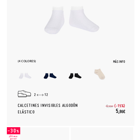
(4 COLORES)
MÁS INFO
2
12
CALCETINES INVISIBLES ALGODÓN
(-15%)
6,
90€
5,
86€
ELÁSTICO