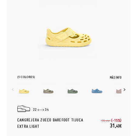
(5 COLORES)
MÁS INFO
22
34
CANGREJERA ZUECO BAREFOOT TIJUCA
(-15%)
36,
95€
31,
40€
EXTRA LIGHT