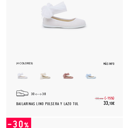
(4 COLORES)
MÁS INFO
30
38
(-15%)
38,
95€
33,
10€
BAILARINAS LINO PULSERA Y LAZO TUL