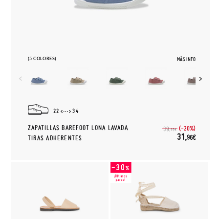
(5 COLORES)
MÁS INFO
22
34
ZAPATILLAS BAREFOOT LONA LAVADA
(-20%)
39,
95€
31,
96€
TIRAS ADHERENTES