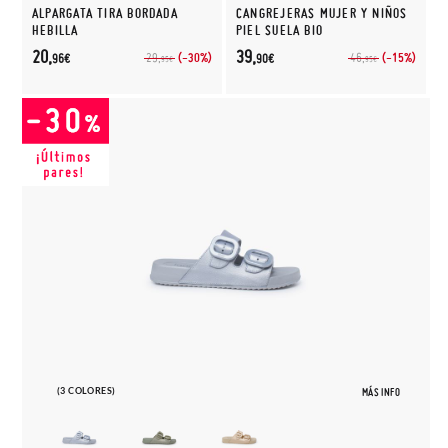
ALPARGATA TIRA BORDADA
CANGREJERAS MUJER Y NIÑOS
HEBILLA
PIEL SUELA BIO
20,
39,
(-30%)
(-15%)
29,
46,
96€
90€
95€
95€
(3 COLORES)
MÁS INFO