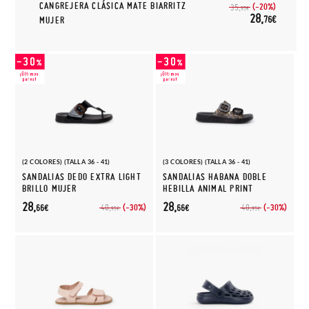
CANGREJERA CLÁSICA MATE BIARRITZ
(-20%)
35,
95€
28,
76€
MUJER
(2 COLORES) (TALLA 36 - 41)
(3 COLORES) (TALLA 36 - 41)
SANDALIAS DEDO EXTRA LIGHT
SANDALIAS HABANA DOBLE
BRILLO MUJER
HEBILLA ANIMAL PRINT
28,
28,
(-30%)
(-30%)
40,
40,
66€
66€
95€
95€