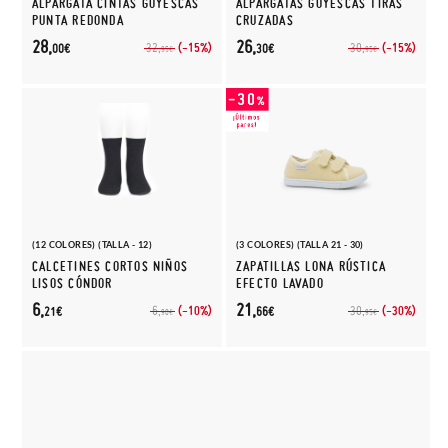
ALPARGATA CINTAS GOYESCAS
ALPARGATAS GOYESCAS TIRAS
PUNTA REDONDA
CRUZADAS
28,
26,
(-15%)
(-15%)
32,
30,
00€
30€
95€
95€
(12 COLORES) (TALLA - 12)
(3 COLORES) (TALLA 21 - 30)
CALCETINES CORTOS NIÑOS
ZAPATILLAS LONA RÚSTICA
LISOS CÓNDOR
EFECTO LAVADO
6,
21,
(-10%)
(-30%)
6,
30,
21€
66€
90€
95€