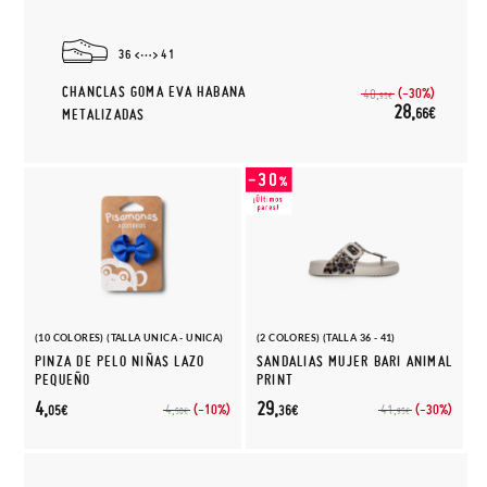
36
41
CHANCLAS GOMA EVA HABANA
(-30%)
40,
95€
28,
66€
METALIZADAS
(10 COLORES) (TALLA UNICA - UNICA)
(2 COLORES) (TALLA 36 - 41)
PINZA DE PELO NIÑAS LAZO
SANDALIAS MUJER BARI ANIMAL
PEQUEÑO
PRINT
4,
29,
(-10%)
(-30%)
4,
41,
05€
36€
50€
95€