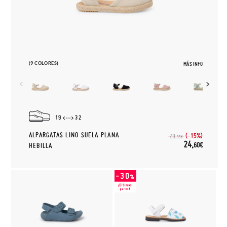
(9 COLORES)
MÁS INFO
19
32
ALPARGATAS LINO SUELA PLANA
(-15%)
28,
95€
24,
60€
HEBILLA