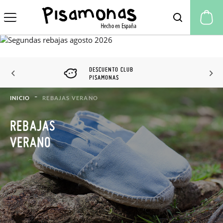
Mi
DESCUENTO CLUB
PISAMONAS
INICIO
REBAJAS VERANO
REBAJAS
VERANO