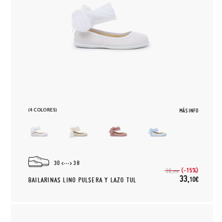
(4 COLORES)
MÁS INFO
30
38
(-15%)
38,
95€
33,
10€
BAILARINAS LINO PULSERA Y LAZO TUL