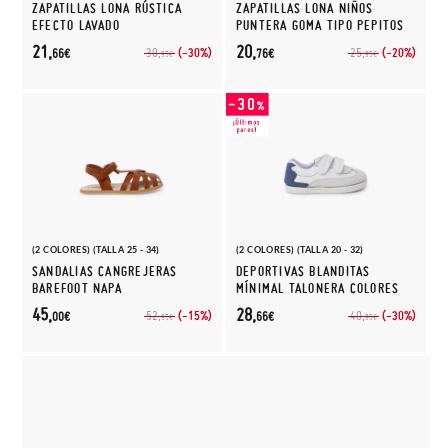
ZAPATILLAS LONA RÚSTICA
ZAPATILLAS LONA NIÑOS
EFECTO LAVADO
PUNTERA GOMA TIPO PEPITOS
21,
20,
(-30%)
(-20%)
30,
25,
66€
76€
95€
95€
(2 COLORES) (TALLA 25 - 34)
(2 COLORES) (TALLA 20 - 32)
SANDALIAS CANGREJERAS
DEPORTIVAS BLANDITAS
BAREFOOT NAPA
MÍNIMAL TALONERA COLORES
45,
28,
(-15%)
(-30%)
52,
40,
00€
66€
95€
95€