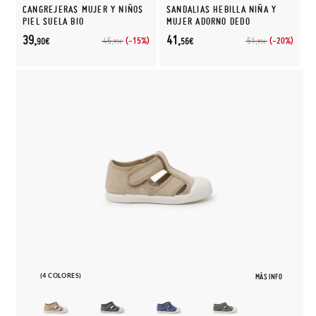
CANGREJERAS MUJER Y NIÑOS
SANDALIAS HEBILLA NIÑA Y
PIEL SUELA BIO
MUJER ADORNO DEDO
39,
41,
(-15%)
(-20%)
46,
51,
90€
56€
95€
95€
(4 COLORES)
MÁS INFO