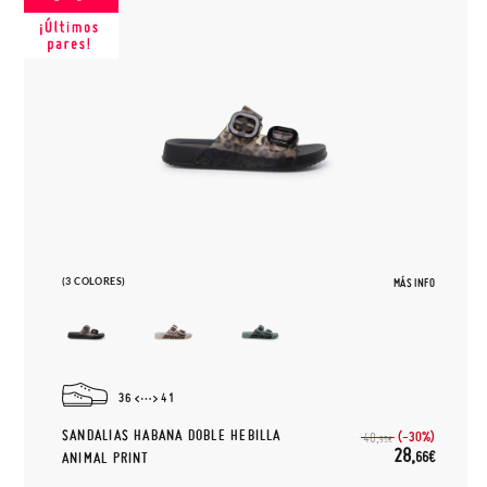
(3 COLORES)
MÁS INFO
36
41
SANDALIAS HABANA DOBLE HEBILLA
(-30%)
40,
95€
28,
66€
ANIMAL PRINT