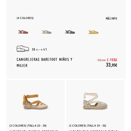
(4 COLORES)
MÁS INFO
36
41
CANGREJERAS BAREFOOT NIÑOS Y
(-15%)
39,
95€
33,
95€
MUJER
(3 COLORES) (TALLA 23 - 34)
(1 COLORES) (TALLA 19 - 32)