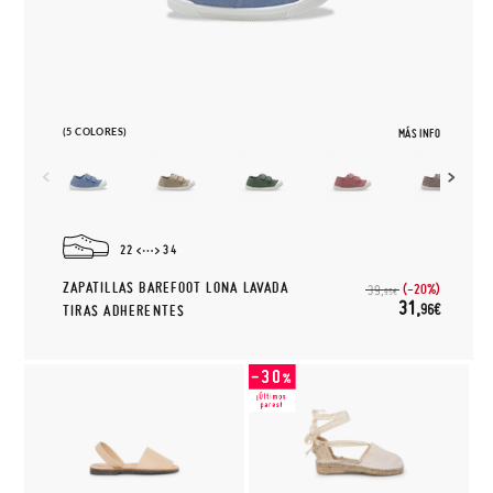
(5 COLORES)
MÁS INFO
22
34
ZAPATILLAS BAREFOOT LONA LAVADA
(-20%)
39,
95€
31,
96€
TIRAS ADHERENTES