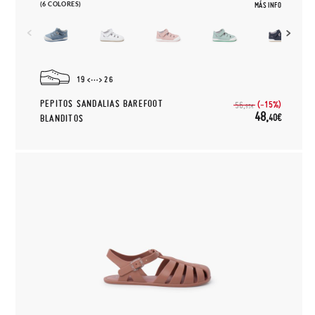
(6 COLORES)
MÁS INFO
19
26
PEPITOS SANDALIAS BAREFOOT
(-15%)
56,
95€
48,
40€
BLANDITOS