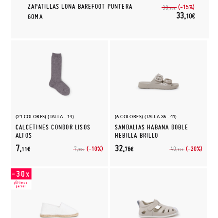
ZAPATILLAS LONA BAREFOOT PUNTERA
(-15%)
38,
95€
33,
10€
GOMA
(21 COLORES) (TALLA - 14)
(6 COLORES) (TALLA 36 - 41)
CALCETINES CONDOR LISOS
SANDALIAS HABANA DOBLE
ALTOS
HEBILLA BRILLO
7,
32,
(-10%)
(-20%)
7,
40,
11€
76€
90€
95€