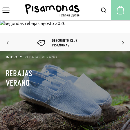
Mi
DESCUENTO CLUB
PISAMONAS
INICIO
REBAJAS VERANO
REBAJAS
VERANO