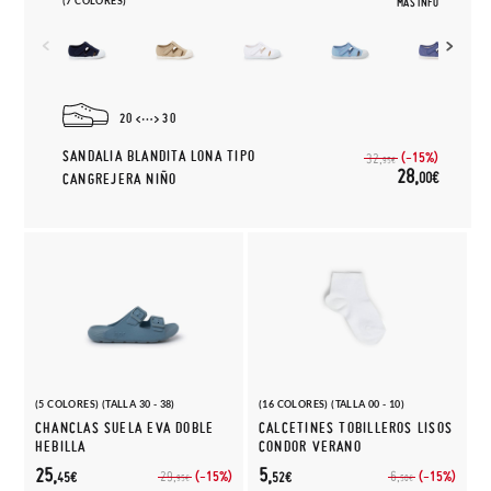
(7 COLORES)
MÁS INFO
20
30
SANDALIA BLANDITA LONA TIPO
(-15%)
32,
95€
28,
00€
CANGREJERA NIÑO
(5 COLORES) (TALLA 30 - 38)
(16 COLORES) (TALLA 00 - 10)
CHANCLAS SUELA EVA DOBLE
CALCETINES TOBILLEROS LISOS
HEBILLA
CONDOR VERANO
25,
5,
(-15%)
(-15%)
29,
6,
45€
52€
95€
50€