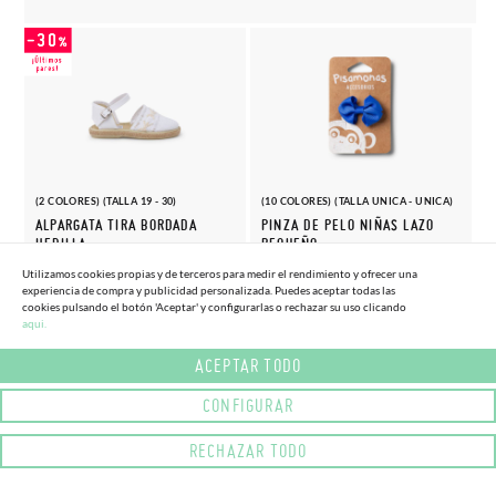
(2 COLORES) (TALLA 19 - 30)
(10 COLORES) (TALLA UNICA - UNICA)
ALPARGATA TIRA BORDADA
PINZA DE PELO NIÑAS LAZO
HEBILLA
PEQUEÑO
20,
4,
(-30%)
(-10%)
29,
4,
Utilizamos cookies propias y de terceros para medir el rendimiento y ofrecer una
96€
05€
95€
50€
experiencia de compra y publicidad personalizada. Puedes aceptar todas las
cookies pulsando el botón 'Aceptar' y configurarlas o rechazar su uso clicando
aqui.
ACEPTAR TODO
CONFIGURAR
RECHAZAR TODO
(6 COLORES) (TALLA 20 - 26)