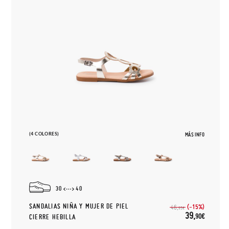
(4 COLORES)
MÁS INFO
30
40
SANDALIAS NIÑA Y MUJER DE PIEL
(-15%)
46,
95€
39,
90€
CIERRE HEBILLA