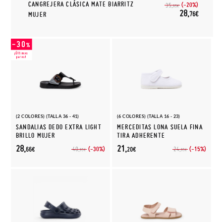
CANGREJERA CLÁSICA MATE BIARRITZ
(-20%)
35,
95€
28,
76€
MUJER
(2 COLORES) (TALLA 36 - 41)
(6 COLORES) (TALLA 16 - 23)
SANDALIAS DEDO EXTRA LIGHT
MERCEDITAS LONA SUELA FINA
BRILLO MUJER
TIRA ADHERENTE
28,
21,
(-30%)
(-15%)
40,
24,
66€
20€
95€
95€