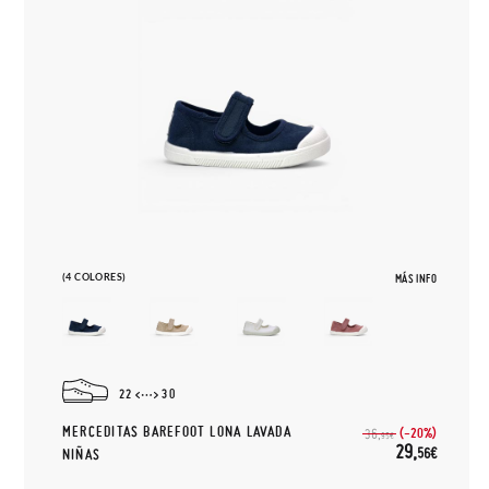
(4 COLORES)
MÁS INFO
22
30
MERCEDITAS BAREFOOT LONA LAVADA
(-20%)
36,
95€
29,
56€
NIÑAS