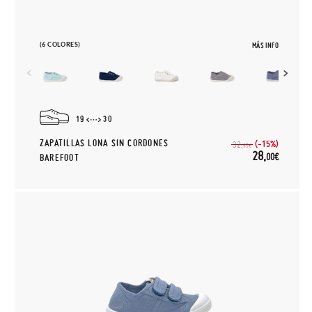
(6 COLORES)
MÁS INFO
19
30
ZAPATILLAS LONA SIN CORDONES
(-15%)
32,
95€
28,
00€
BAREFOOT