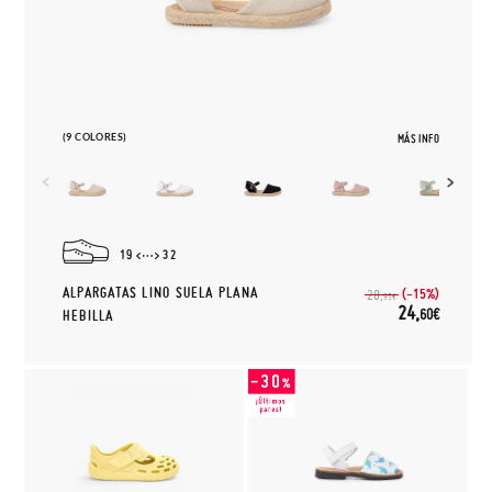
(9 COLORES)
MÁS INFO
19
32
ALPARGATAS LINO SUELA PLANA
(-15%)
28,
95€
24,
60€
HEBILLA