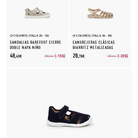
(3 COLORES) (TALLA 20 - 32)
(4 COLORES) (TALLA 36 - 40)
SANDALIAS BAREFOOT CIERRE
CANGREJERAS CLÁSICAS
DOBLE NAPA NIÑO
BIARRITZ METALIZADAS
48,
28,
(-15%)
(-20%)
56,
35,
40€
76€
95€
95€