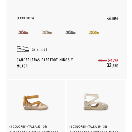
(4 COLORES)
MÁS INFO
36
41
CANGREJERAS BAREFOOT NIÑOS Y
(-15%)
39,
95€
33,
95€
MUJER
(3 COLORES) (TALLA 23 - 34)
(1 COLORES) (TALLA 19 - 32)