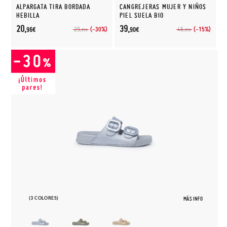
ALPARGATA TIRA BORDADA
CANGREJERAS MUJER Y NIÑOS
HEBILLA
PIEL SUELA BIO
20,
39,
(-30%)
(-15%)
29,
46,
96€
90€
95€
95€
(3 COLORES)
MÁS INFO