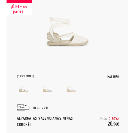
(3 COLORES)
MÁS INFO
18
28
ALPARGATAS VALENCIANAS NIÑAS
(-30%)
29,
95€
20,
96€
CROCHÉT