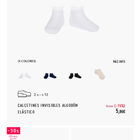
(4 COLORES)
MÁS INFO
2
12
CALCETINES INVISIBLES ALGODÓN
(-15%)
6,
90€
5,
86€
ELÁSTICO