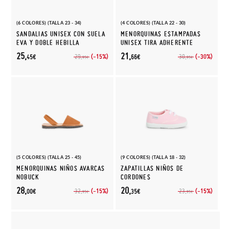
(6 COLORES) (TALLA 23 - 34)
(4 COLORES) (TALLA 22 - 30)
SANDALIAS UNISEX CON SUELA
MENORQUINAS ESTAMPADAS
EVA Y DOBLE HEBILLA
UNISEX TIRA ADHERENTE
25,
21,
(-15%)
(-30%)
29,
30,
45€
66€
95€
95€
(5 COLORES) (TALLA 25 - 45)
(9 COLORES) (TALLA 18 - 32)
MENORQUINAS NIÑOS AVARCAS
ZAPATILLAS NIÑOS DE
NOBUCK
CORDONES
28,
20,
(-15%)
(-15%)
32,
23,
00€
35€
95€
95€