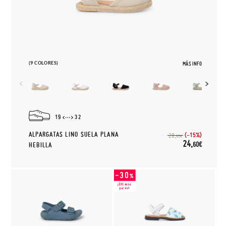
(9 COLORES)
MÁS INFO
19
32
ALPARGATAS LINO SUELA PLANA
(-15%)
28,
95€
24,
60€
HEBILLA