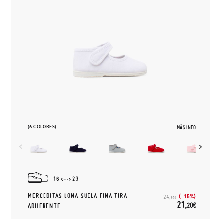
(6 COLORES)
MÁS INFO
16
23
MERCEDITAS LONA SUELA FINA TIRA
(-15%)
24,
95€
21,
20€
ADHERENTE