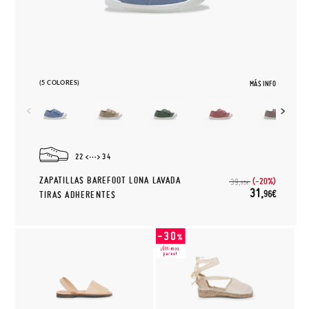
(5 COLORES)
MÁS INFO
22
34
ZAPATILLAS BAREFOOT LONA LAVADA
(-20%)
39,
95€
31,
96€
TIRAS ADHERENTES