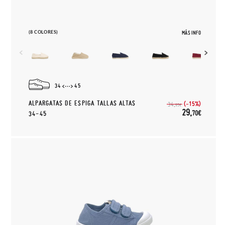
(8 COLORES)
MÁS INFO
34
45
ALPARGATAS DE ESPIGA TALLAS ALTAS
(-15%)
34,
95€
29,
70€
34-45