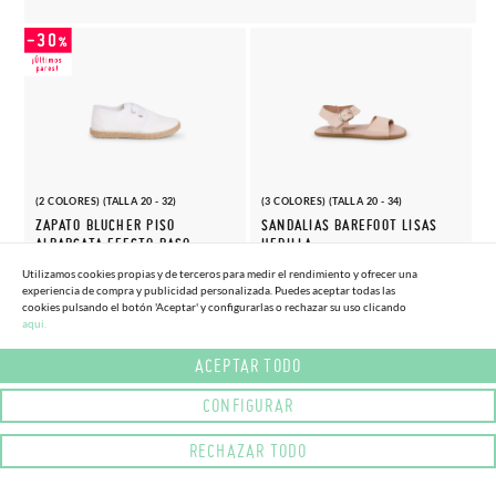
(2 COLORES) (TALLA 20 - 32)
(3 COLORES) (TALLA 20 - 34)
ZAPATO BLUCHER PISO
SANDALIAS BAREFOOT LISAS
ALPARGATA EFECTO RASO
HEBILLA
19,
36,
(-30%)
(-15%)
27,
42,
Utilizamos cookies propias y de terceros para medir el rendimiento y ofrecer una
56€
50€
95€
95€
experiencia de compra y publicidad personalizada. Puedes aceptar todas las
cookies pulsando el botón 'Aceptar' y configurarlas o rechazar su uso clicando
aqui.
ACEPTAR TODO
CONFIGURAR
RECHAZAR TODO
(6 COLORES) (TALLA 20 - 30)