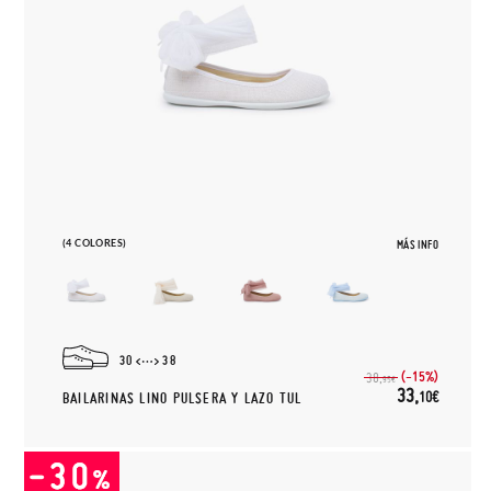
(4 COLORES)
MÁS INFO
30
38
(-15%)
38,
95€
33,
10€
BAILARINAS LINO PULSERA Y LAZO TUL