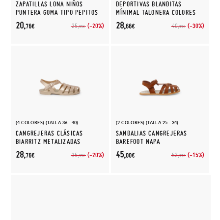
ZAPATILLAS LONA NIÑOS
DEPORTIVAS BLANDITAS
PUNTERA GOMA TIPO PEPITOS
MÍNIMAL TALONERA COLORES
20,
28,
(-20%)
(-30%)
25,
40,
76€
66€
95€
95€
(4 COLORES) (TALLA 36 - 40)
(2 COLORES) (TALLA 25 - 34)
CANGREJERAS CLÁSICAS
SANDALIAS CANGREJERAS
BIARRITZ METALIZADAS
BAREFOOT NAPA
28,
45,
(-20%)
(-15%)
35,
52,
76€
00€
95€
95€