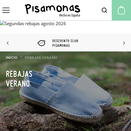
Mi
DESCUENTO CLUB
PISAMONAS
INICIO
REBAJAS VERANO
REBAJAS
VERANO