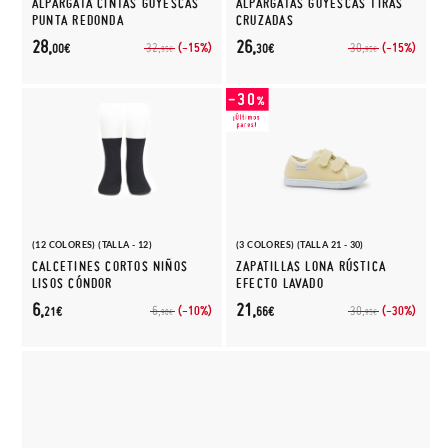
ALPARGATA CINTAS GOYESCAS
ALPARGATAS GOYESCAS TIRAS
PUNTA REDONDA
CRUZADAS
28,
26,
(-15%)
(-15%)
32,
30,
00€
30€
95€
95€
(12 COLORES) (TALLA - 12)
(3 COLORES) (TALLA 21 - 30)
CALCETINES CORTOS NIÑOS
ZAPATILLAS LONA RÚSTICA
LISOS CÓNDOR
EFECTO LAVADO
6,
21,
(-10%)
(-30%)
6,
30,
21€
66€
90€
95€