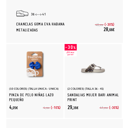
36
41
CHANCLAS GOMA EVA HABANA
(-30%)
40,
95€
28,
66€
METALIZADAS
(10 COLORES) (TALLA UNICA - UNICA)
(2 COLORES) (TALLA 36 - 41)
PINZA DE PELO NIÑAS LAZO
SANDALIAS MUJER BARI ANIMAL
PEQUEÑO
PRINT
4,
29,
(-10%)
(-30%)
4,
41,
05€
36€
50€
95€