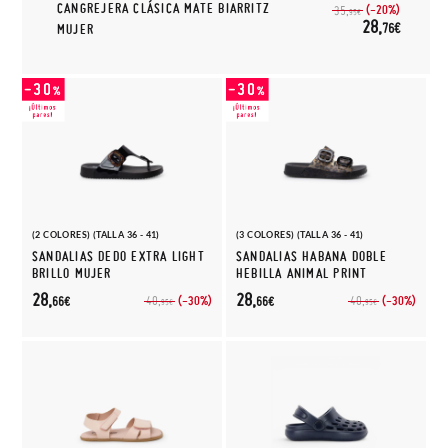
CANGREJERA CLÁSICA MATE BIARRITZ
(-20%)
35,
95€
28,
76€
MUJER
(2 COLORES) (TALLA 36 - 41)
(3 COLORES) (TALLA 36 - 41)
SANDALIAS DEDO EXTRA LIGHT
SANDALIAS HABANA DOBLE
BRILLO MUJER
HEBILLA ANIMAL PRINT
28,
28,
(-30%)
(-30%)
40,
40,
66€
66€
95€
95€