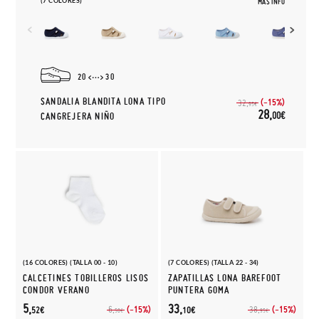
(7 COLORES)
MÁS INFO
20
30
SANDALIA BLANDITA LONA TIPO
(-15%)
32,
95€
28,
00€
CANGREJERA NIÑO
(16 COLORES) (TALLA 00 - 10)
(7 COLORES) (TALLA 22 - 34)
CALCETINES TOBILLEROS LISOS
ZAPATILLAS LONA BAREFOOT
CONDOR VERANO
PUNTERA GOMA
5,
33,
(-15%)
(-15%)
6,
38,
52€
10€
50€
95€