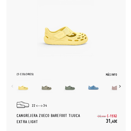
(5 COLORES)
MÁS INFO
22
34
CANGREJERA ZUECO BAREFOOT TIJUCA
(-15%)
36,
95€
31,
40€
EXTRA LIGHT