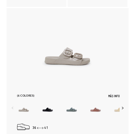
(6 COLORES)
MÁS INFO
36
41