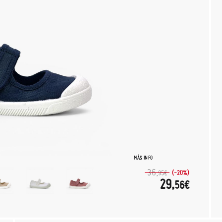
MÁS INFO
36,
(-20%)
95€
29,
56€