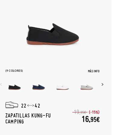
(9 COLORES)
MÁS INFO
22
42
19,
(-15%)
95€
ZAPATILLAS KUNG-FU
16,
95€
CAMPING