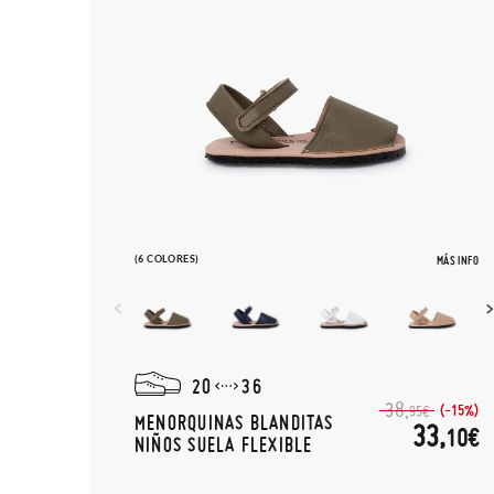
(6 COLORES)
MÁS INFO
20
36
38,
(-15%)
95€
MENORQUINAS BLANDITAS
33,
10€
NIÑOS SUELA FLEXIBLE