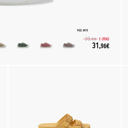
MÁS INFO
39,
(-20%)
95€
31,
96€