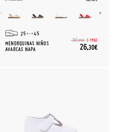
MÁS INFO
25
45
30,
(-15%)
95€
MENORQUINAS NIÑOS
26,
30€
AVARCAS NAPA