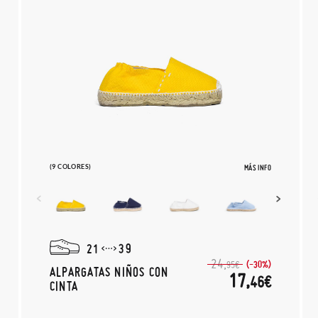
(9 COLORES)
MÁS INFO
21
39
24,
(-30%)
95€
ALPARGATAS NIÑOS CON
17,
46€
CINTA