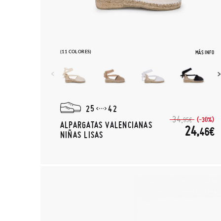
(11 COLORES)
MÁS INFO
25
42
34,
(-30%)
95€
ALPARGATAS VALENCIANAS
24,
46€
NIÑAS LISAS