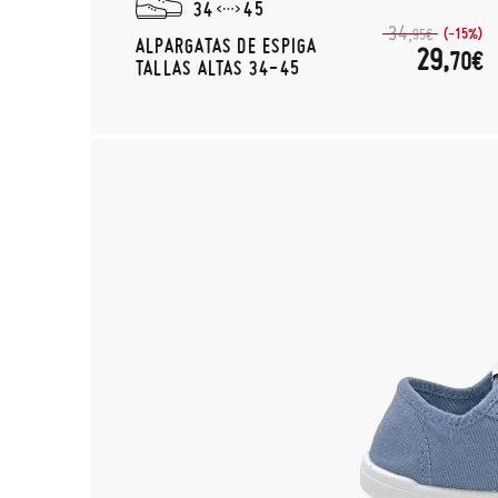
34
45
34,
(-15%)
95€
ALPARGATAS DE ESPIGA
29,
70€
TALLAS ALTAS 34-45