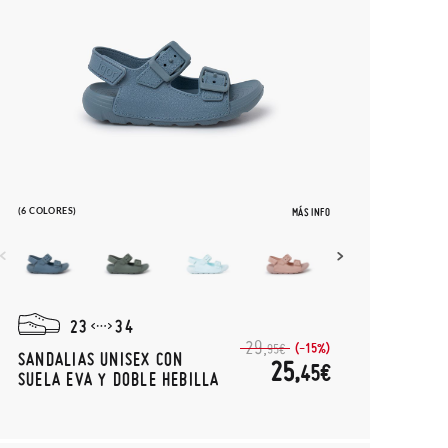
(6 COLORES)
MÁS INFO
23
34
29,
(-15%)
95€
SANDALIAS UNISEX CON
25,
45€
SUELA EVA Y DOBLE HEBILLA