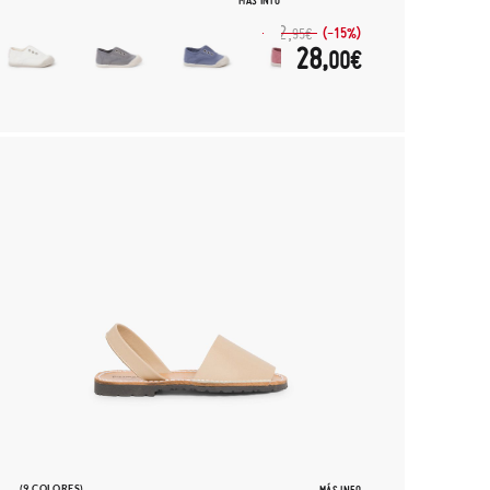
MÁS INFO
32,
(-15%)
95€
28,
00€
(9 COLORES)