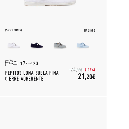
(5 COLORES)
MÁS INFO
17
23
24,
(-15%)
95€
PEPITOS LONA SUELA FINA
21,
20€
CIERRE ADHERENTE