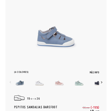
(6 COLORES)
MÁS INFO
19
26
PEPITOS SANDALIAS BAREFOOT
(-15%)
56,
95€