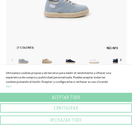
(7 COLORES)
MÁS INFO
Utilizamos cookies propias y de terceros para medir el rendimiento y ofrecer una
experiencia de compra y publicidad personalizada. Puedes aceptar todas las
20
37
cookies pulsando el botón 'Aceptar' y configurarlas o rechazar su uso clicando
aqui.
ZAPATILLAS LONA CORDONES SUELA
28,
95€
ALPARGATA
ACEPTAR TODO
CONFIGURAR
RECHAZAR TODO