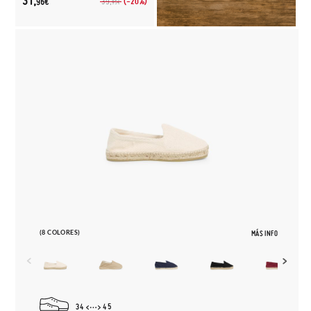
31,
(-20%)
39,
96€
95€
(8 COLORES)
MÁS INFO
34
45