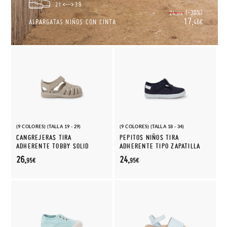
21
39
(-30%)
24,
95€
17,
ALPARGATAS NIÑOS CON CINTA
46€
(9 COLORES) (TALLA 19 - 29)
(9 COLORES) (TALLA 18 - 34)
CANGREJERAS TIRA
PEPITOS NIÑOS TIRA
ADHERENTE TOBBY SOLID
ADHERENTE TIPO ZAPATILLA
26,
24,
95€
95€