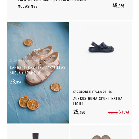
49,
95€
MOCASINES
(2 COLORES) (TALLA 19 - 32)
CANGREJERAS TIPO ZAPATILLAS
SUELA CARAMELO
28,
95€
(7 COLORES) (TALLA 24 - 36)
ZUECOS GOMA SPORT EXTRA
LIGHT
25,
(-15%)
29,
45€
95€