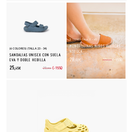
(5 COLORES) (TALLA 25 - 45)
MENORQUINAS NIÑOS AVARCAS
(6 COLORES) (TALLA 23 - 34)
NOBUCK
SANDALIAS UNISEX CON SUELA
28,
(-15%)
EVA Y DOBLE HEBILLA
32,
00€
95€
25,
(-15%)
29,
45€
95€