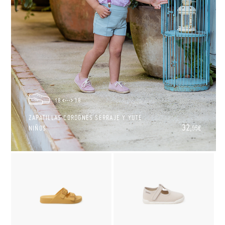
18
38
ZAPATILLAS CORDONES SERRAJE Y YUTE
32,
NIÑOS
95€