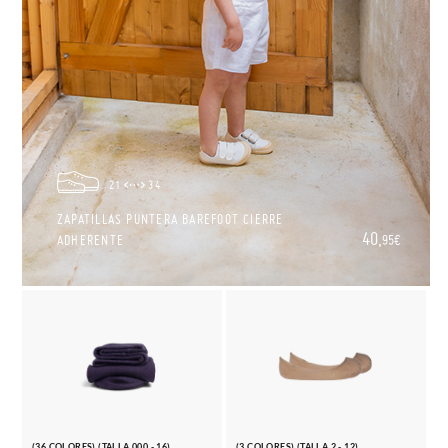
21
34
ZAPATILLAS PUNTERA BAREFOOT CIERRE
40,
ADHERENTE
95€
(36 COLORES) (TALLA 000 - 16)
(3 COLORES) (TALLA 2 - 12)