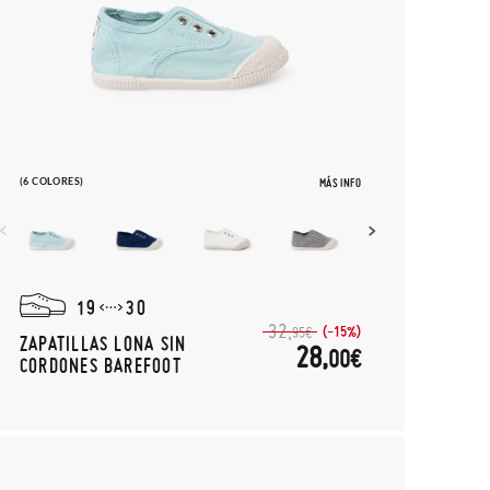
(6 COLORES)
MÁS INFO
19
30
32,
(-15%)
95€
ZAPATILLAS LONA SIN
28,
00€
CORDONES BAREFOOT