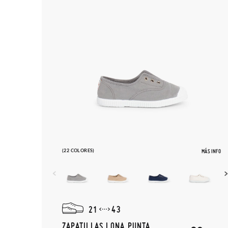
(22 COLORES)
MÁS INFO
21
43
ZAPATILLAS LONA PUNTA