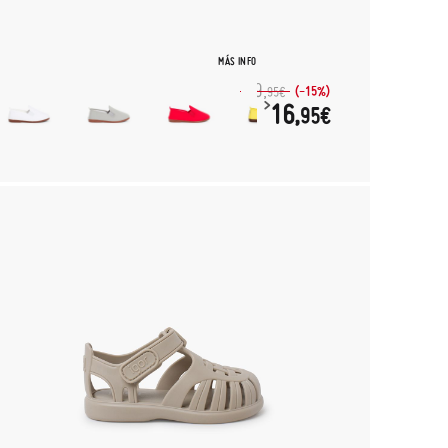
MÁS INFO
19,
(-15%)
95€
16,
95€