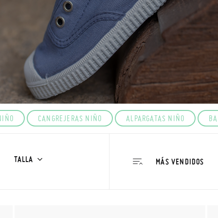
NIÑO
CANGREJERAS NIÑO
ALPARGATAS NIÑO
BA
TALLA