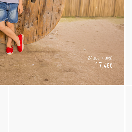
24,
(-30%)
95€
17,
46€