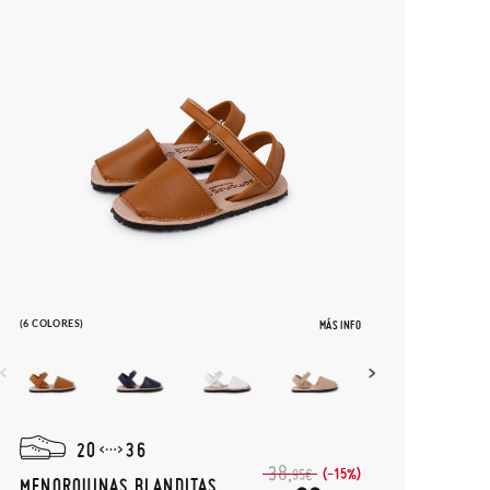
(6 COLORES)
MÁS INFO
20
36
38,
(-15%)
95€
MENORQUINAS BLANDITAS