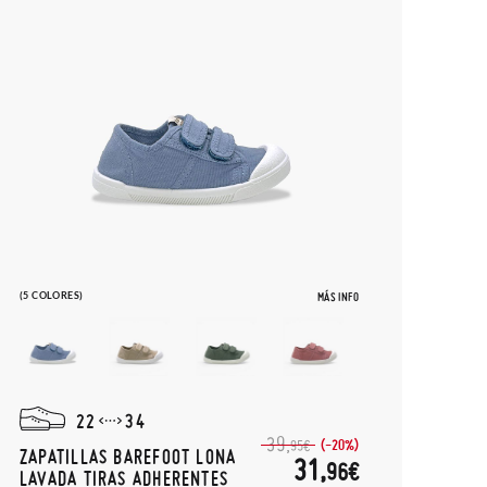
(5 COLORES)
MÁS INFO
22
34
39,
(-20%)
95€
ZAPATILLAS BAREFOOT LONA
31,
96€
LAVADA TIRAS ADHERENTES