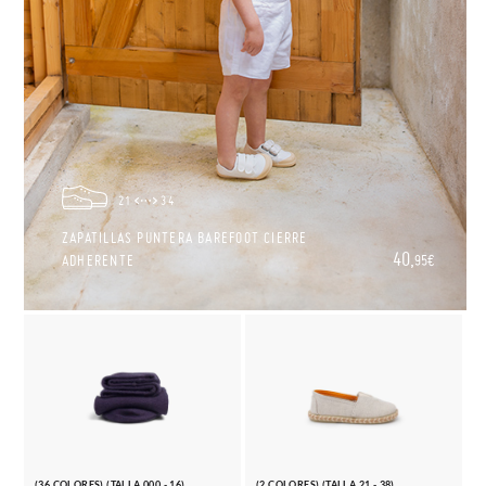
21
34
ZAPATILLAS PUNTERA BAREFOOT CIERRE
40,
ADHERENTE
95€
(36 COLORES) (TALLA 000 - 16)
(2 COLORES) (TALLA 21 - 38)