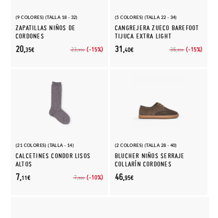
(9 COLORES) (TALLA 18 - 32)
(5 COLORES) (TALLA 22 - 34)
ZAPATILLAS NIÑOS DE
CANGREJERA ZUECO BAREFOOT
CORDONES
TIJUCA EXTRA LIGHT
20,
31,
(-15%)
(-15%)
23,
36,
35€
40€
95€
95€
(21 COLORES) (TALLA - 14)
(2 COLORES) (TALLA 28 - 40)
CALCETINES CONDOR LISOS
BLUCHER NIÑOS SERRAJE
ALTOS
COLLARÍN CORDONES
7,
46,
(-10%)
7,
11€
95€
90€