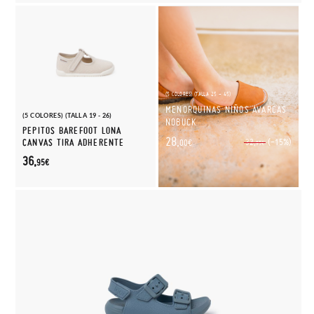
(5 COLORES) (TALLA 25 - 45)
MENORQUINAS NIÑOS AVARCAS
(5 COLORES) (TALLA 19 - 26)
NOBUCK
PEPITOS BAREFOOT LONA
28,
(-15%)
CANVAS TIRA ADHERENTE
32,
00€
95€
36,
95€