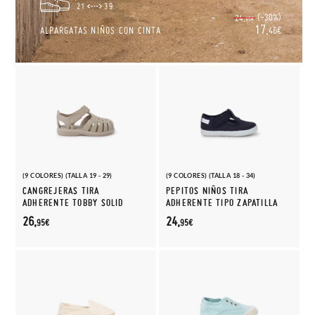
21
39
(-30%)
24,
95€
17,
ALPARGATAS NIÑOS CON CINTA
46€
(9 COLORES) (TALLA 19 - 29)
(9 COLORES) (TALLA 18 - 34)
CANGREJERAS TIRA
PEPITOS NIÑOS TIRA
ADHERENTE TOBBY SOLID
ADHERENTE TIPO ZAPATILLA
26,
24,
95€
95€