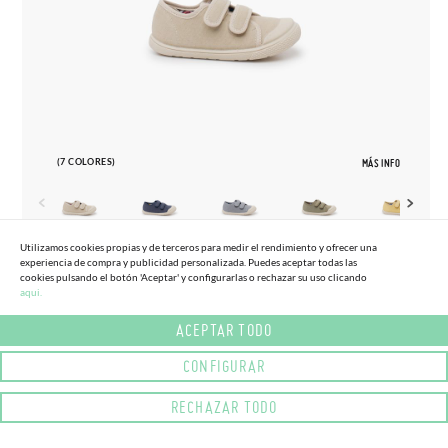
(7 COLORES)
MÁS INFO
Utilizamos cookies propias y de terceros para medir el rendimiento y ofrecer una
experiencia de compra y publicidad personalizada. Puedes aceptar todas las
22
34
cookies pulsando el botón 'Aceptar' y configurarlas o rechazar su uso clicando
aqui.
ZAPATILLAS LONA BAREFOOT PUNTERA
(-15%)
38,
95€
33,
10€
GOMA
ACEPTAR TODO
CONFIGURAR
RECHAZAR TODO