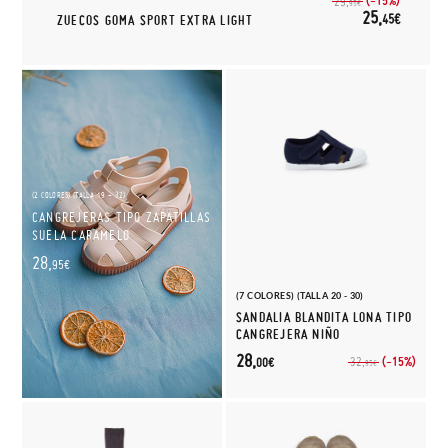
(-15%)
29,
95€
25,
45€
ZUECOS GOMA SPORT EXTRA LIGHT
(2 COLORES) (TALLA 19 - 32)
CANGREJERAS TIPO ZAPATILLAS
SUELA CARAMELO
28,
95€
(7 COLORES) (TALLA 20 - 30)
SANDALIA BLANDITA LONA TIPO
CANGREJERA NIÑO
28,
(-15%)
32,
00€
95€