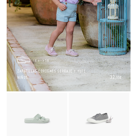
18
38
ZAPATILLAS CORDONES SERRAJE Y YUTE
32,
NIÑOS
95€