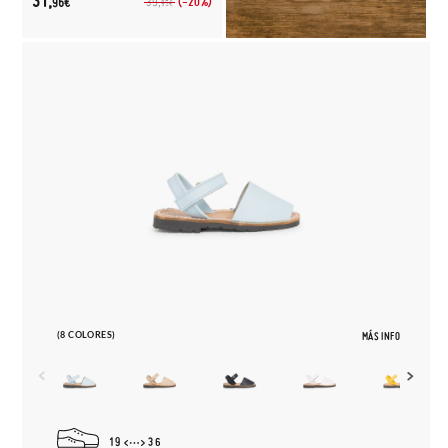
31,
(-20%)
39,
96€
95€
(8 COLORES)
MÁS INFO
19
36