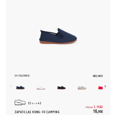
(9 COLORES)
MÁS INFO
22
42
(-15%)
19,
95€
16,
95€
ZAPATILLAS KUNG-FU CAMPING