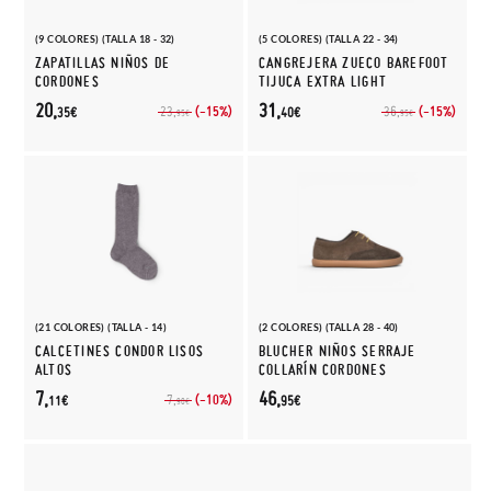
(9 COLORES) (TALLA 18 - 32)
(5 COLORES) (TALLA 22 - 34)
ZAPATILLAS NIÑOS DE
CANGREJERA ZUECO BAREFOOT
CORDONES
TIJUCA EXTRA LIGHT
20,
31,
(-15%)
(-15%)
23,
36,
35€
40€
95€
95€
(21 COLORES) (TALLA - 14)
(2 COLORES) (TALLA 28 - 40)
CALCETINES CONDOR LISOS
BLUCHER NIÑOS SERRAJE
ALTOS
COLLARÍN CORDONES
7,
46,
(-10%)
7,
11€
95€
90€