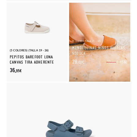
(5 COLORES) (TALLA 25 - 45)
MENORQUINAS NIÑOS AVARCAS
(5 COLORES) (TALLA 19 - 26)
NOBUCK
PEPITOS BAREFOOT LONA
28,
(-15%)
CANVAS TIRA ADHERENTE
32,
00€
95€
36,
95€