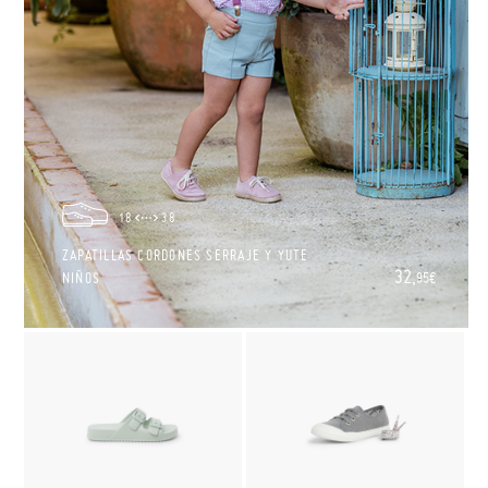
18
38
ZAPATILLAS CORDONES SERRAJE Y YUTE
32,
NIÑOS
95€