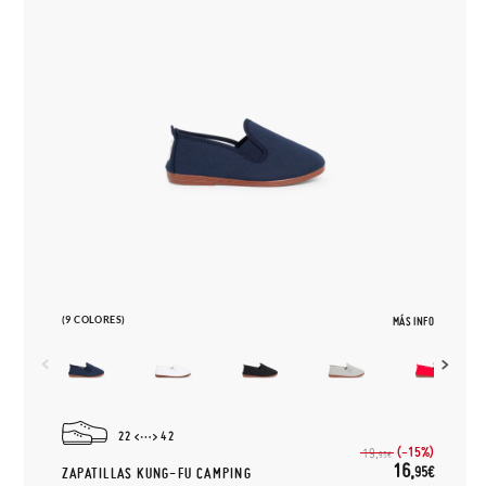
(9 COLORES)
MÁS INFO
22
42
(-15%)
19,
95€
16,
95€
ZAPATILLAS KUNG-FU CAMPING