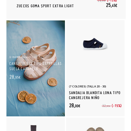
(-15%)
29,
95€
25,
45€
ZUECOS GOMA SPORT EXTRA LIGHT
(2 COLORES) (TALLA 19 - 32)
CANGREJERAS TIPO ZAPATILLAS
SUELA CARAMELO
28,
95€
(7 COLORES) (TALLA 20 - 30)
SANDALIA BLANDITA LONA TIPO
CANGREJERA NIÑO
28,
(-15%)
32,
00€
95€