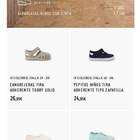
21
39
(-30%)
24,
95€
17,
ALPARGATAS NIÑOS CON CINTA
46€
(9 COLORES) (TALLA 19 - 29)
(9 COLORES) (TALLA 18 - 34)
CANGREJERAS TIRA
PEPITOS NIÑOS TIRA
ADHERENTE TOBBY SOLID
ADHERENTE TIPO ZAPATILLA
26,
24,
95€
95€