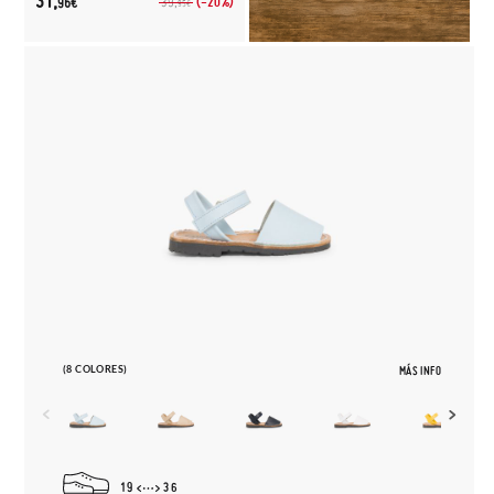
31,
(-20%)
39,
96€
95€
(8 COLORES)
MÁS INFO
19
36