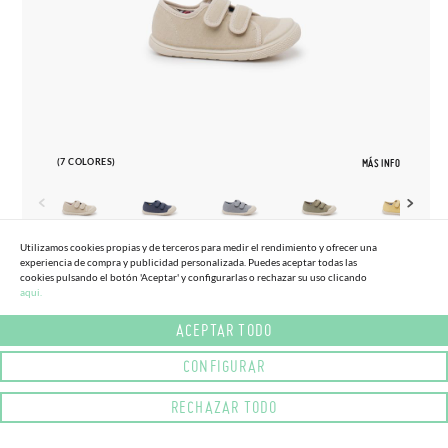
(7 COLORES)
MÁS INFO
Utilizamos cookies propias y de terceros para medir el rendimiento y ofrecer una
experiencia de compra y publicidad personalizada. Puedes aceptar todas las
22
34
cookies pulsando el botón 'Aceptar' y configurarlas o rechazar su uso clicando
aqui.
ZAPATILLAS LONA BAREFOOT PUNTERA
(-15%)
38,
95€
33,
10€
GOMA
ACEPTAR TODO
CONFIGURAR
RECHAZAR TODO