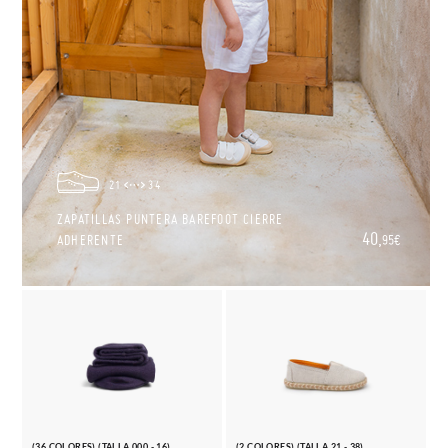
21
34
ZAPATILLAS PUNTERA BAREFOOT CIERRE
40,
ADHERENTE
95€
(36 COLORES) (TALLA 000 - 16)
(2 COLORES) (TALLA 21 - 38)