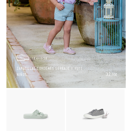
18
38
ZAPATILLAS CORDONES SERRAJE Y YUTE
32,
NIÑOS
95€