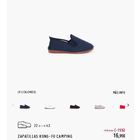
(9 COLORES)
MÁS INFO
22
42
(-15%)
19,
95€
16,
95€
ZAPATILLAS KUNG-FU CAMPING