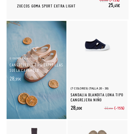
(-15%)
29,
95€
25,
45€
ZUECOS GOMA SPORT EXTRA LIGHT
(2 COLORES) (TALLA 19 - 32)
CANGREJERAS TIPO ZAPATILLAS
SUELA CARAMELO
28,
95€
(7 COLORES) (TALLA 20 - 30)
SANDALIA BLANDITA LONA TIPO
CANGREJERA NIÑO
28,
(-15%)
32,
00€
95€