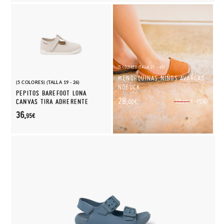
(5 COLORES) (TALLA 25 - 45)
MENORQUINAS NIÑOS AVARCAS
(5 COLORES) (TALLA 19 - 26)
NOBUCK
PEPITOS BAREFOOT LONA
28,
(-15%)
CANVAS TIRA ADHERENTE
32,
00€
95€
36,
95€