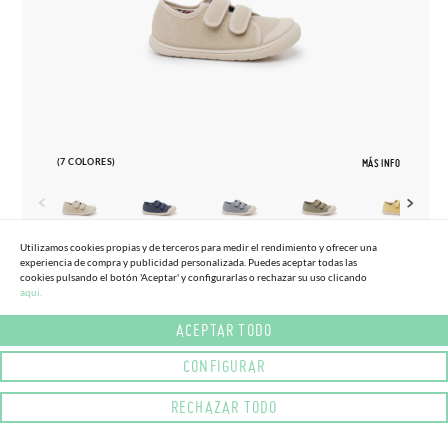
(7 COLORES)
MÁS INFO
Utilizamos cookies propias y de terceros para medir el rendimiento y ofrecer una
experiencia de compra y publicidad personalizada. Puedes aceptar todas las
22
34
cookies pulsando el botón 'Aceptar' y configurarlas o rechazar su uso clicando
aqui.
ZAPATILLAS LONA BAREFOOT PUNTERA
(-15%)
38,
95€
33,
10€
GOMA
ACEPTAR TODO
CONFIGURAR
RECHAZAR TODO