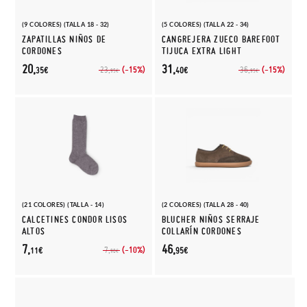
(9 COLORES) (TALLA 18 - 32)
(5 COLORES) (TALLA 22 - 34)
ZAPATILLAS NIÑOS DE
CANGREJERA ZUECO BAREFOOT
CORDONES
TIJUCA EXTRA LIGHT
20,
31,
(-15%)
(-15%)
23,
36,
35€
40€
95€
95€
(21 COLORES) (TALLA - 14)
(2 COLORES) (TALLA 28 - 40)
CALCETINES CONDOR LISOS
BLUCHER NIÑOS SERRAJE
ALTOS
COLLARÍN CORDONES
7,
46,
(-10%)
7,
11€
95€
90€