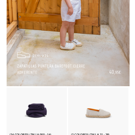
21
34
ZAPATILLAS PUNTERA BAREFOOT CIERRE
40,
ADHERENTE
95€
(36 COLORES) (TALLA 000 - 16)
(2 COLORES) (TALLA 21 - 38)