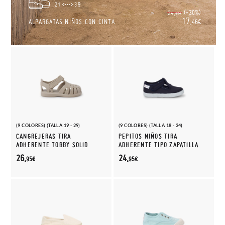
21
39
(-30%)
24,
95€
17,
ALPARGATAS NIÑOS CON CINTA
46€
(9 COLORES) (TALLA 19 - 29)
(9 COLORES) (TALLA 18 - 34)
CANGREJERAS TIRA
PEPITOS NIÑOS TIRA
ADHERENTE TOBBY SOLID
ADHERENTE TIPO ZAPATILLA
26,
24,
95€
95€