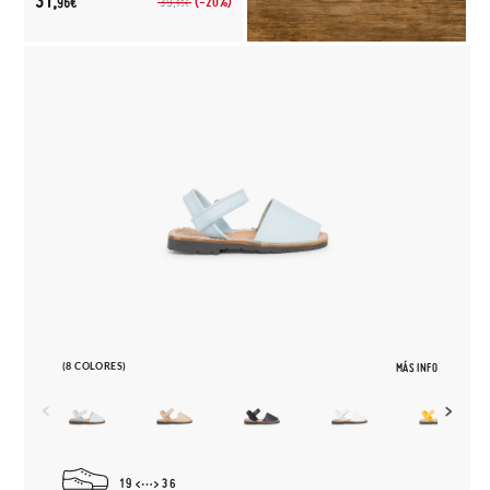
31,
(-20%)
39,
96€
95€
(8 COLORES)
MÁS INFO
19
36