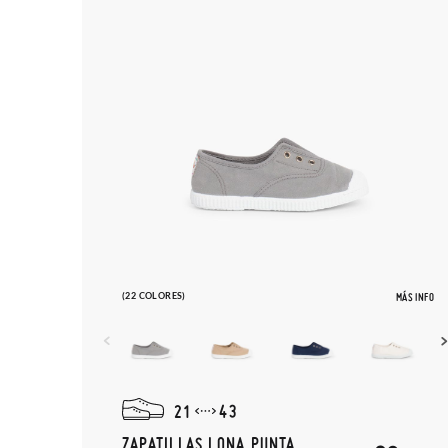
(22 COLORES)
MÁS INFO
21
43
ZAPATILLAS LONA PUNTA