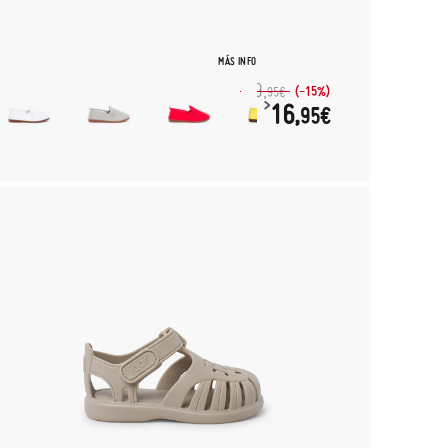
MÁS INFO
19,
(-15%)
95€
16,
95€