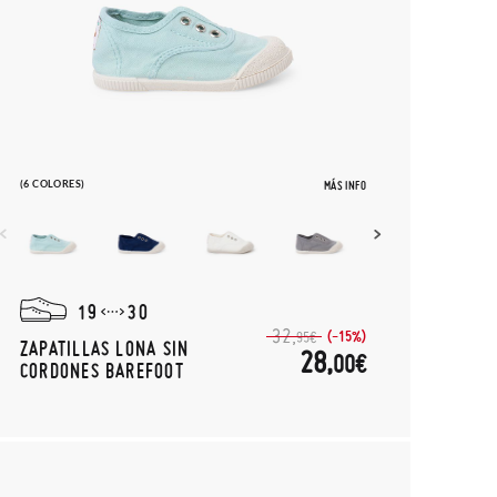
(6 COLORES)
MÁS INFO
19
30
32,
(-15%)
95€
ZAPATILLAS LONA SIN
28,
00€
CORDONES BAREFOOT