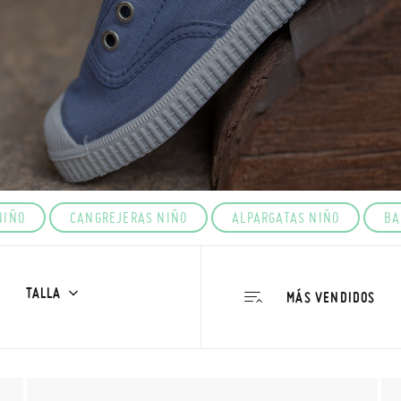
NIÑO
CANGREJERAS NIÑO
ALPARGATAS NIÑO
BA
TALLA