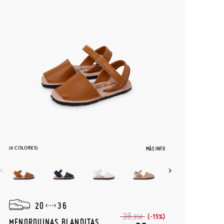
(6 COLORES)
MÁS INFO
20
36
38,
(-15%)
95€
MENORQUINAS BLANDITAS