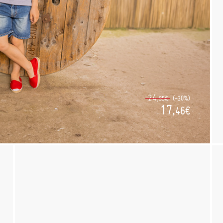
24,
(-30%)
95€
17,
46€