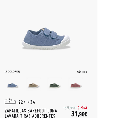
(5 COLORES)
MÁS INFO
22
34
39,
(-20%)
95€
ZAPATILLAS BAREFOOT LONA
31,
96€
LAVADA TIRAS ADHERENTES