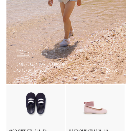
19
29
CANGREJERA BÁSICA CON TIRA
26,
ADHERENTE TOBBY
95€
(9 COLORES) (TALLA 18 - 32)
(12 COLORES) (TALLA 26 - 41)