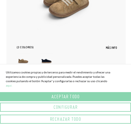
(2 COLORES)
MÁS INFO
Utilizamos cookies propias y de terceros para medir el rendimiento y ofrecer una
experiencia de compra y publicidad personalizada. Puedes aceptar todas las
27
33
cookies pulsando el botón 'Aceptar' y configurarlas o rechazar su uso clicando
aqui.
ZAPATILLAS BLANDITOS SERRAJE
65,
95€
TALLAS ALTAS
ACEPTAR TODO
CONFIGURAR
RECHAZAR TODO