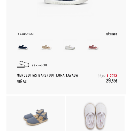
(4 COLORES)
MÁS INFO
22
30
MERCEDITAS BAREFOOT LONA LAVADA
(-20%)
36,
95€
29,
56€
NIÑAS