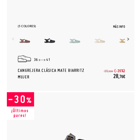
(5 COLORES)
MÁS INFO
36
41
CANGREJERA CLÁSICA MATE BIARRITZ
(-20%)
35,
95€
28,
76€
MUJER