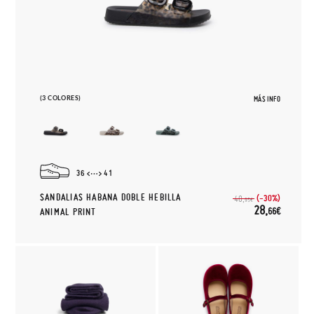
(3 COLORES)
MÁS INFO
36
41
SANDALIAS HABANA DOBLE HEBILLA
(-30%)
40,
95€
28,
66€
ANIMAL PRINT