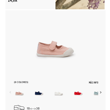
24,
95€
(8 COLORES)
MÁS INFO
19
30