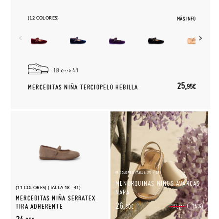
(12 COLORES)
MÁS INFO
18
41
25,
95€
MERCEDITAS NIÑA TERCIOPELO HEBILLA
(9 COLORES) (TALLA 25 - 45)
MENORQUINAS NIÑOS AVARCAS
(11 COLORES) (TALLA 18 - 41)
NAPA
MERCEDITAS NIÑA SERRATEX
26,
(-15%)
TIRA ADHERENTE
30,
30€
95€