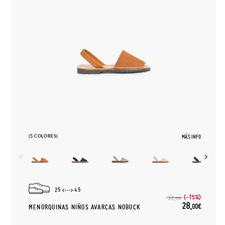
(5 COLORES)
MÁS INFO
25
45
(-15%)
32,
95€
28,
00€
MENORQUINAS NIÑOS AVARCAS NOBUCK