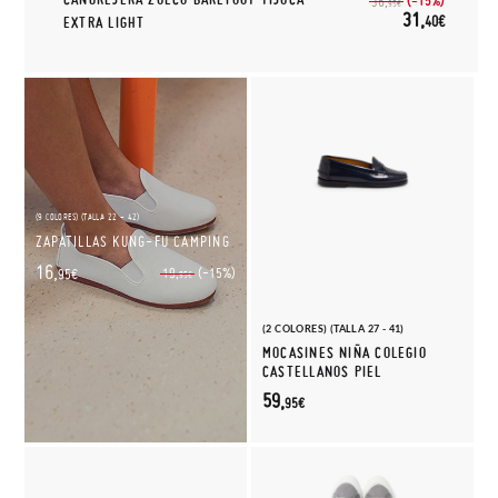
(-15%)
36,
95€
31,
40€
EXTRA LIGHT
(9 COLORES) (TALLA 22 - 42)
ZAPATILLAS KUNG-FU CAMPING
16,
(-15%)
19,
95€
95€
(2 COLORES) (TALLA 27 - 41)
MOCASINES NIÑA COLEGIO
CASTELLANOS PIEL
59,
95€