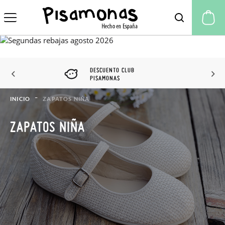
Mi
DESCUENTO CLUB
PISAMONAS
INICIO
ZAPATOS NIÑA
ZAPATOS NIÑA