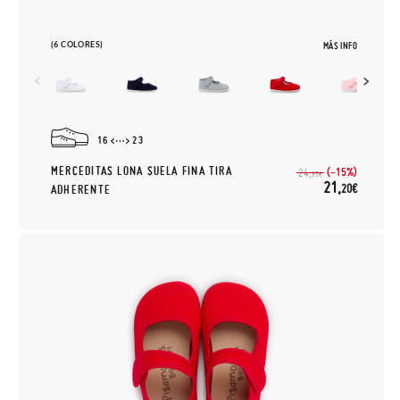
(6 COLORES)
MÁS INFO
16
23
MERCEDITAS LONA SUELA FINA TIRA
(-15%)
24,
95€
21,
20€
ADHERENTE