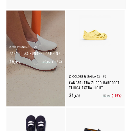
(9 COLORES) (TALLA 22 - 42)
ZAPATILLAS KUNG-FU CAMPING
16,
(-15%)
19,
95€
95€
(5 COLORES) (TALLA 22 - 34)
CANGREJERA ZUECO BAREFOOT
TIJUCA EXTRA LIGHT
31,
(-15%)
36,
40€
95€