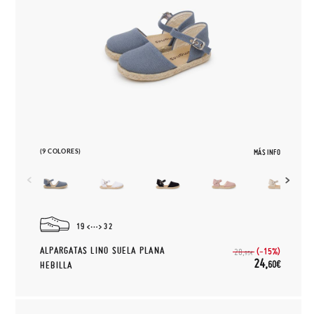
(9 COLORES)
MÁS INFO
19
32
ALPARGATAS LINO SUELA PLANA
(-15%)
28,
95€
24,
60€
HEBILLA