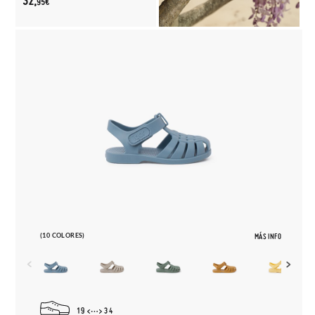
32,
95€
(10 COLORES)
MÁS INFO
19
34