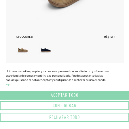
(2 COLORES)
MÁS INFO
27
33
Utilizamos cookies propias y de terceros para medir el rendimiento y ofrecer una
experiencia de compra y publicidad personalizada. Puedes aceptar todas las
ZAPATILLAS BLANDITOS SERRAJE
cookies pulsando el botón 'Aceptar' y configurarlas o rechazar su uso clicando
65,
95€
TALLAS ALTAS
aqui.
ACEPTAR TODO
CONFIGURAR
RECHAZAR TODO