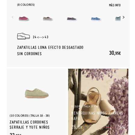
(8 COLORES)
MÁS INFO
24
43
ZAPATILLAS LONA EFECTO DESGASTADO
30,
95€
SIN CORDONES
(9 COLORES) (TALLA 25 - 45)
MENORQUINAS NIÑOS AVARCAS
(10 COLORES) (TALLA 18 - 38)
NAPA
ZAPATILLAS CORDONES
26,
(-15%)
SERRAJE Y YUTE NIÑOS
30,
30€
95€