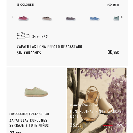
(8 COLORES)
MÁS INFO
24
43
ZAPATILLAS LONA EFECTO DESGASTADO
30,
95€
SIN CORDONES
(9 COLORES) (TALLA 25 - 45)
MENORQUINAS NIÑOS AVARCAS
(10 COLORES) (TALLA 18 - 38)
NAPA
ZAPATILLAS CORDONES
26,
(-15%)
SERRAJE Y YUTE NIÑOS
30,
30€
95€