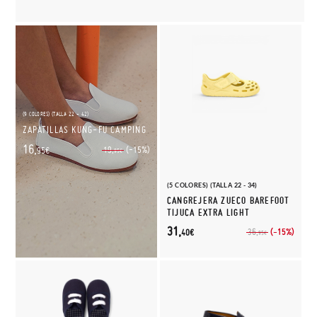
(9 COLORES) (TALLA 22 - 42)
ZAPATILLAS KUNG-FU CAMPING
16,
(-15%)
19,
95€
95€
(5 COLORES) (TALLA 22 - 34)
CANGREJERA ZUECO BAREFOOT
TIJUCA EXTRA LIGHT
31,
(-15%)
36,
40€
95€