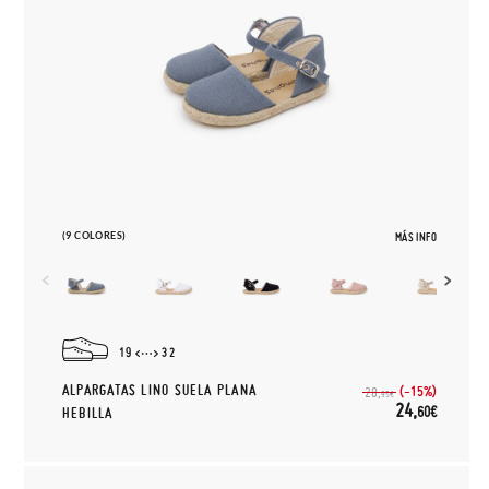
(9 COLORES)
MÁS INFO
19
32
ALPARGATAS LINO SUELA PLANA
(-15%)
28,
95€
24,
60€
HEBILLA