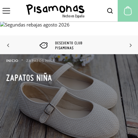
Mi
DESCUENTO CLUB
PISAMONAS
INICIO
ZAPATOS NIÑA
ZAPATOS NIÑA