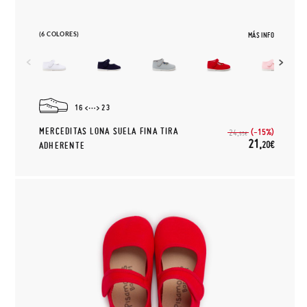
(6 COLORES)
MÁS INFO
16
23
MERCEDITAS LONA SUELA FINA TIRA
(-15%)
24,
95€
21,
20€
ADHERENTE