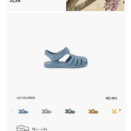
32,
95€
(10 COLORES)
MÁS INFO
19
34