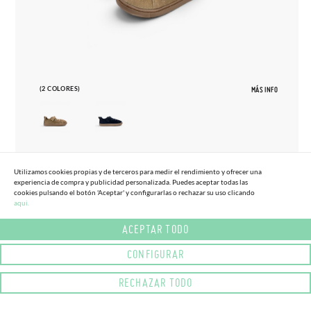
(2 COLORES)
MÁS INFO
27
33
Utilizamos cookies propias y de terceros para medir el rendimiento y ofrecer una
experiencia de compra y publicidad personalizada. Puedes aceptar todas las
ZAPATILLAS BLANDITOS SERRAJE
cookies pulsando el botón 'Aceptar' y configurarlas o rechazar su uso clicando
65,
95€
TALLAS ALTAS
aqui.
ACEPTAR TODO
CONFIGURAR
RECHAZAR TODO