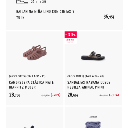
27
39
BAILARINA NIÑA LINO CON CINTAS Y
35,
95€
YUTE
(4 COLORES) (TALLA 36 - 41)
(3 COLORES) (TALLA 36 - 41)
CANGREJERA CLÁSICA MATE
SANDALIAS HABANA DOBLE
BIARRITZ MUJER
HEBILLA ANIMAL PRINT
28,
28,
(-20%)
(-30%)
35,
40,
76€
66€
95€
95€