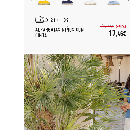
21
39
24,
(-30%)
95€
ALPARGATAS NIÑOS CON
17,
46€
CINTA