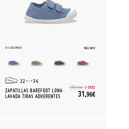
(5 COLORES)
MÁS INFO
22
34
39,
(-20%)
95€
ZAPATILLAS BAREFOOT LONA
31,
96€
LAVADA TIRAS ADHERENTES