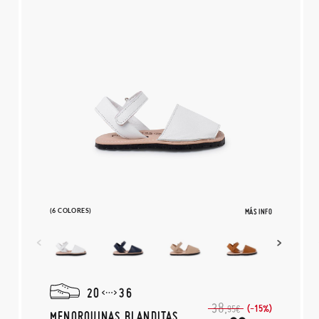
(6 COLORES)
MÁS INFO
20
36
38,
(-15%)
95€
MENORQUINAS BLANDITAS