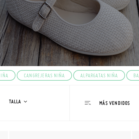
NIÑA
CANGREJERAS NIÑA
ALPARGATAS NIÑA
BA
TALLA