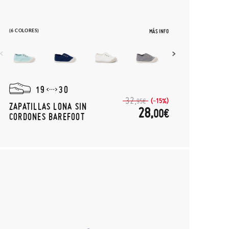
(6 COLORES)
MÁS INFO
19
30
32,
(-15%)
95€
ZAPATILLAS LONA SIN
28,
00€
CORDONES BAREFOOT