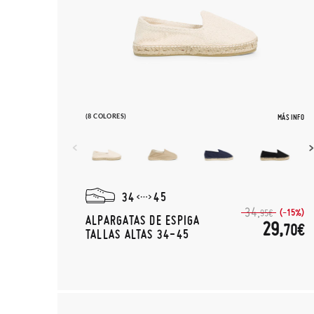
(8 COLORES)
MÁS INFO
34
45
34,
(-15%)
95€
ALPARGATAS DE ESPIGA
29,
70€
TALLAS ALTAS 34-45