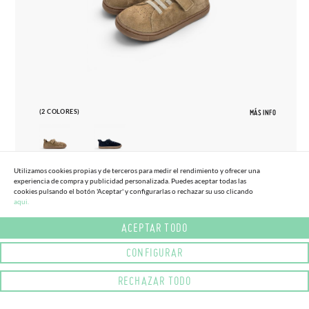
(2 COLORES)
MÁS INFO
Utilizamos cookies propias y de terceros para medir el rendimiento y ofrecer una
experiencia de compra y publicidad personalizada. Puedes aceptar todas las
27
33
cookies pulsando el botón 'Aceptar' y configurarlas o rechazar su uso clicando
aqui.
ZAPATILLAS BLANDITOS SERRAJE
65,
95€
TALLAS ALTAS
ACEPTAR TODO
CONFIGURAR
RECHAZAR TODO