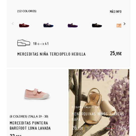
(12 COLORES)
MÁS INFO
18
41
25,
95€
MERCEDITAS NIÑA TERCIOPELO HEBILLA
(9 COLORES) (TALLA 25 - 45)
MENORQUINAS NIÑOS AVARCAS
(8 COLORES) (TALLA 19 - 30)
NAPA
MERCEDITAS PUNTERA
26,
(-15%)
BAREFOOT LONA LAVADA
30,
30€
95€