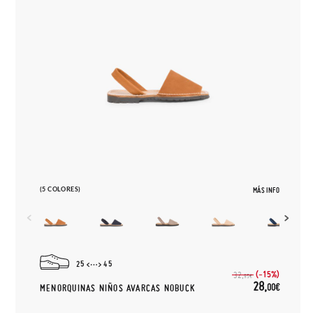
(5 COLORES)
MÁS INFO
25
45
(-15%)
32,
95€
28,
00€
MENORQUINAS NIÑOS AVARCAS NOBUCK