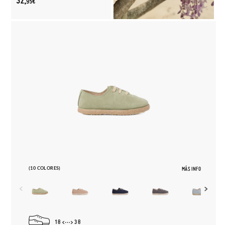
32,
95€
(10 COLORES)
MÁS INFO
18
38