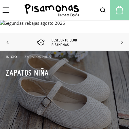
Mi
DESCUENTO CLUB
PISAMONAS
INICIO
ZAPATOS NIÑA
ZAPATOS NIÑA