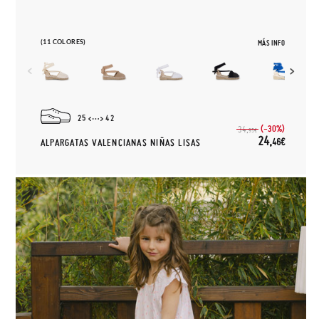
(11 COLORES)
MÁS INFO
25
42
(-30%)
34,
95€
24,
46€
ALPARGATAS VALENCIANAS NIÑAS LISAS