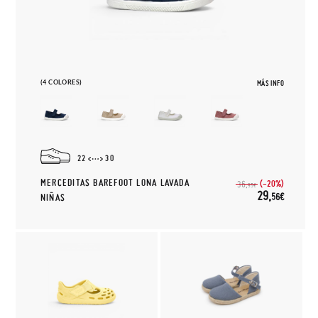
(4 COLORES)
MÁS INFO
22
30
MERCEDITAS BAREFOOT LONA LAVADA
(-20%)
36,
95€
29,
56€
NIÑAS