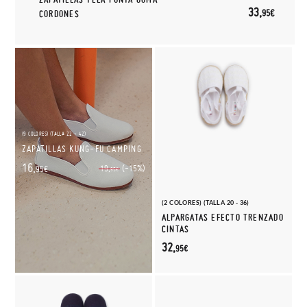
33,
95€
CORDONES
(9 COLORES) (TALLA 22 - 42)
ZAPATILLAS KUNG-FU CAMPING
16,
(-15%)
19,
95€
95€
(2 COLORES) (TALLA 20 - 36)
ALPARGATAS EFECTO TRENZADO
CINTAS
32,
95€