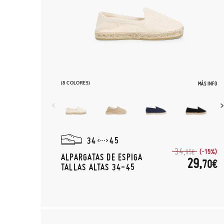
(8 COLORES)
MÁS INFO
34
45
34,
(-15%)
95€
ALPARGATAS DE ESPIGA
29,
70€
TALLAS ALTAS 34-45