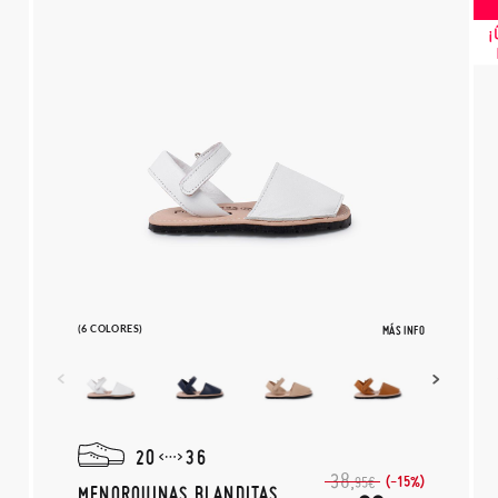
(6 COLORES)
MÁS INFO
20
36
38,
(-15%)
95€
MENORQUINAS BLANDITAS