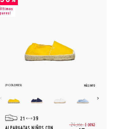
(9 COLORES)
MÁS INFO
21
39
24,
(-30%)
95€
ALPARGATAS NIÑOS CON