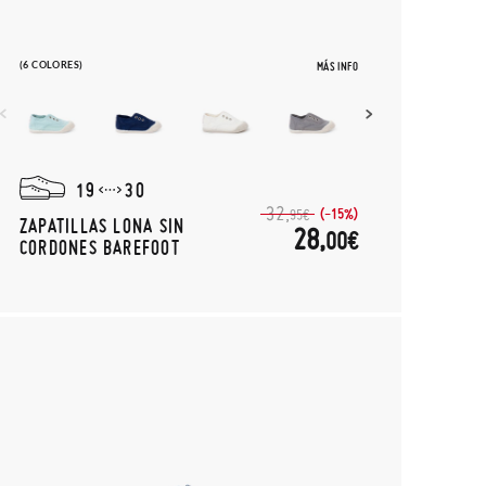
(6 COLORES)
MÁS INFO
19
30
32,
(-15%)
95€
ZAPATILLAS LONA SIN
28,
00€
CORDONES BAREFOOT