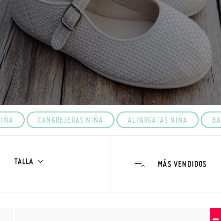
NIÑA
CANGREJERAS NIÑA
ALPARGATAS NIÑA
BA
TALLA