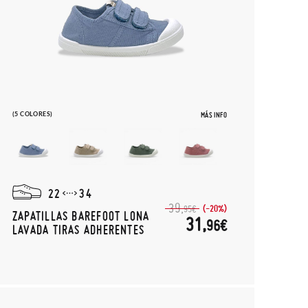
(5 COLORES)
MÁS INFO
22
34
39,
(-20%)
95€
ZAPATILLAS BAREFOOT LONA
31,
96€
LAVADA TIRAS ADHERENTES