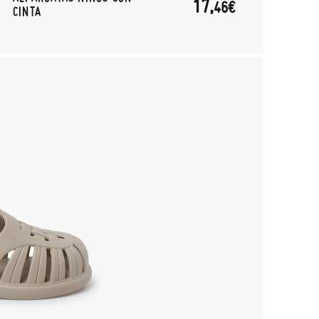
17,
46€
CINTA