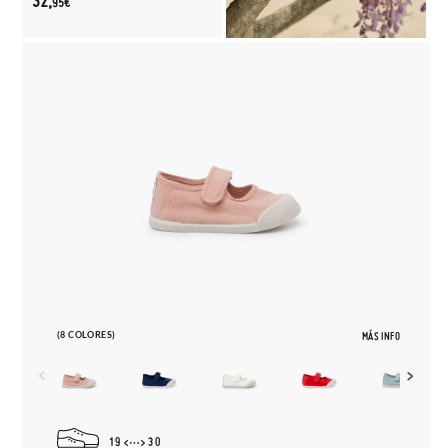
32,
95€
(8 COLORES)
MÁS INFO
19
30