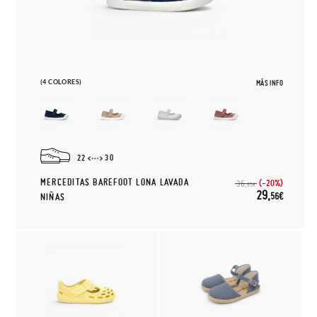
(4 COLORES)
MÁS INFO
22
30
MERCEDITAS BAREFOOT LONA LAVADA
(-20%)
36,
95€
29,
56€
NIÑAS