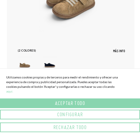
(2 COLORES)
MÁS INFO
Utilizamos cookies propias y de terceros para medir el rendimiento y ofrecer una
experiencia de compra y publicidad personalizada. Puedes aceptar todas las
27
33
cookies pulsando el botón 'Aceptar' y configurarlas o rechazar su uso clicando
aqui.
ZAPATILLAS BLANDITOS SERRAJE
65,
95€
TALLAS ALTAS
ACEPTAR TODO
CONFIGURAR
RECHAZAR TODO