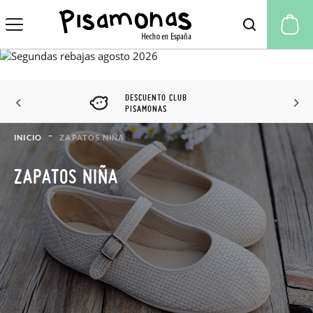
Mi
DESCUENTO CLUB
PISAMONAS
INICIO
ZAPATOS NIÑA
ZAPATOS NIÑA