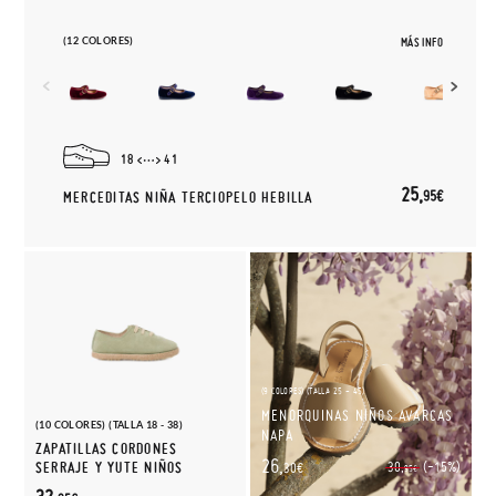
(12 COLORES)
MÁS INFO
18
41
25,
95€
MERCEDITAS NIÑA TERCIOPELO HEBILLA
(9 COLORES) (TALLA 25 - 45)
MENORQUINAS NIÑOS AVARCAS
(10 COLORES) (TALLA 18 - 38)
NAPA
ZAPATILLAS CORDONES
26,
(-15%)
SERRAJE Y YUTE NIÑOS
30,
30€
95€