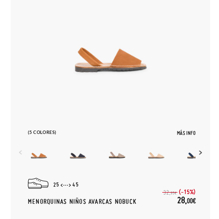
(5 COLORES)
MÁS INFO
25
45
(-15%)
32,
95€
28,
00€
MENORQUINAS NIÑOS AVARCAS NOBUCK