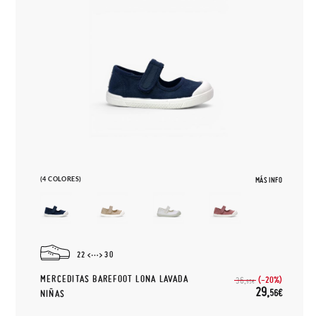
(4 COLORES)
MÁS INFO
22
30
MERCEDITAS BAREFOOT LONA LAVADA
(-20%)
36,
95€
29,
56€
NIÑAS