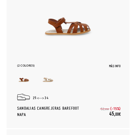
(2 COLORES)
MÁS INFO
25
34
SANDALIAS CANGREJERAS BAREFOOT
(-15%)
52,
95€
45,
00€
NAPA