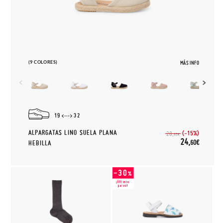
(9 COLORES)
MÁS INFO
19
32
ALPARGATAS LINO SUELA PLANA
(-15%)
28,
95€
24,
60€
HEBILLA