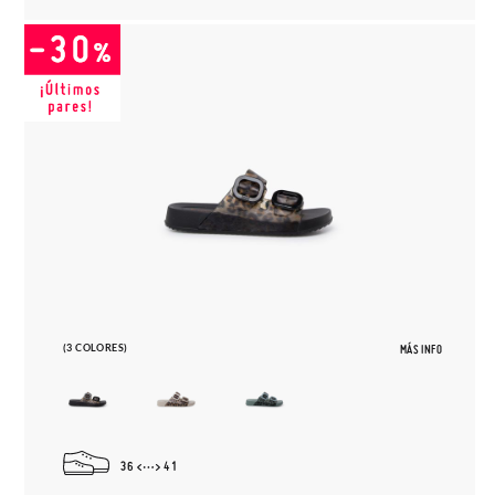
(3 COLORES)
MÁS INFO
36
41