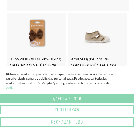
(11 COLORES) (TALLA UNICA - UNICA)
(4 COLORES) (TALLA 20 - 28)
PINZA DE PELO NIÑAS LAZO
SANDALIAS NIÑO LONA ECO
MEDIANO
PUNTERA GOMA
Utilizamos cookies propias y de terceros para medir el rendimiento y ofrecer una
4,
29,
experiencia de compra y publicidad personalizada. Puedes aceptar todas las
(-10%)
(-15%)
4,
34,
45€
70€
95€
95€
cookies pulsando el botón 'Aceptar' y configurarlas o rechazar su uso clicando
aqui.
ACEPTAR TODO
CONFIGURAR
RECHAZAR TODO