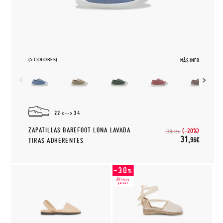
(5 COLORES)
MÁS INFO
22
34
ZAPATILLAS BAREFOOT LONA LAVADA
(-20%)
39,
95€
31,
96€
TIRAS ADHERENTES