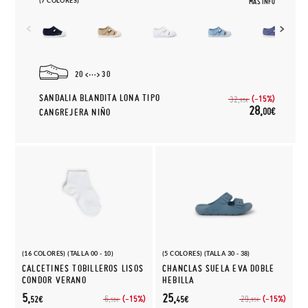
(7 COLORES)
MÁS INFO
20
30
SANDALIA BLANDITA LONA TIPO
(-15%)
32,
95€
28,
00€
CANGREJERA NIÑO
(16 COLORES) (TALLA 00 - 10)
(5 COLORES) (TALLA 30 - 38)
CALCETINES TOBILLEROS LISOS
CHANCLAS SUELA EVA DOBLE
CONDOR VERANO
HEBILLA
5,
25,
(-15%)
(-15%)
6,
29,
52€
45€
50€
95€