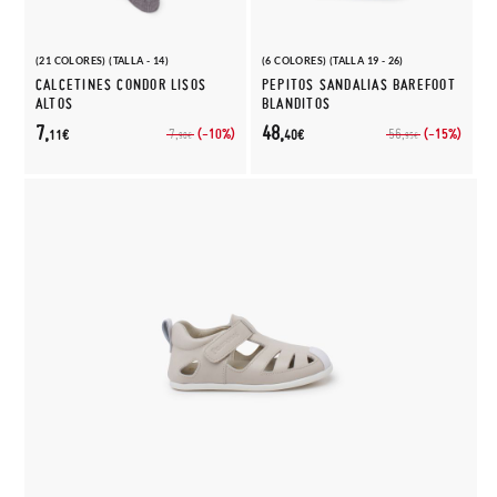
(21 COLORES) (TALLA - 14)
(6 COLORES) (TALLA 19 - 26)
CALCETINES CONDOR LISOS
PEPITOS SANDALIAS BAREFOOT
ALTOS
BLANDITOS
7,
48,
(-10%)
(-15%)
7,
56,
11€
40€
90€
95€