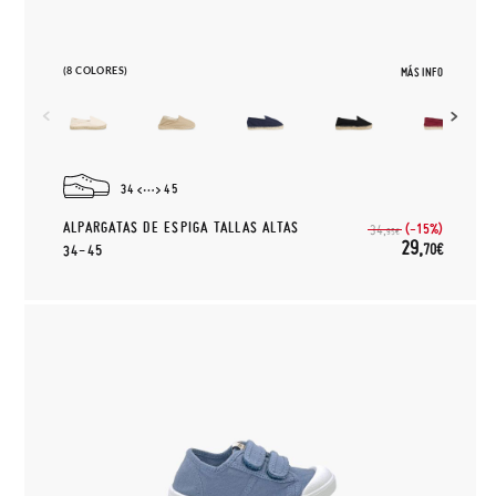
(8 COLORES)
MÁS INFO
34
45
ALPARGATAS DE ESPIGA TALLAS ALTAS
(-15%)
34,
95€
29,
70€
34-45