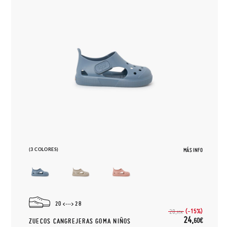
(3 COLORES)
MÁS INFO
20
28
(-15%)
28,
95€
24,
60€
ZUECOS CANGREJERAS GOMA NIÑOS