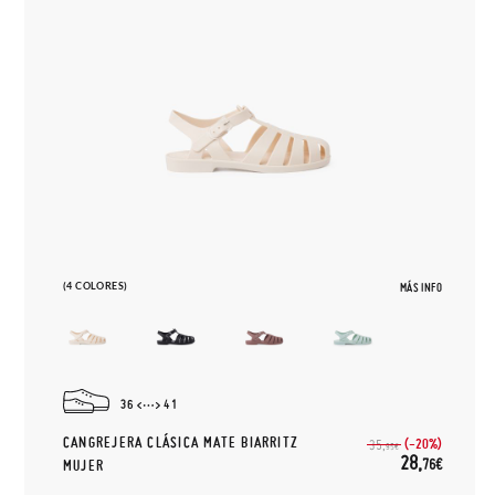
(4 COLORES)
MÁS INFO
36
41
CANGREJERA CLÁSICA MATE BIARRITZ
(-20%)
35,
95€
28,
76€
MUJER