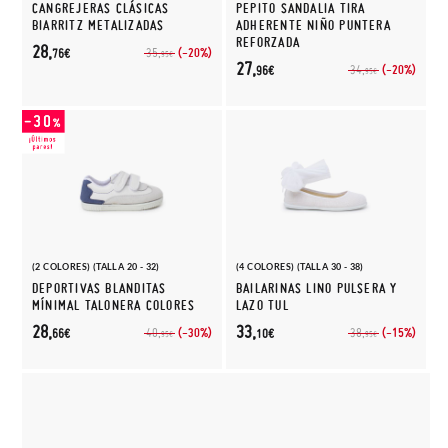
CANGREJERAS CLÁSICAS
PEPITO SANDALIA TIRA
BIARRITZ METALIZADAS
ADHERENTE NIÑO PUNTERA
REFORZADA
28,
(-20%)
35,
76€
95€
27,
(-20%)
34,
96€
95€
(2 COLORES) (TALLA 20 - 32)
(4 COLORES) (TALLA 30 - 38)
DEPORTIVAS BLANDITAS
BAILARINAS LINO PULSERA Y
MÍNIMAL TALONERA COLORES
LAZO TUL
28,
33,
(-30%)
(-15%)
40,
38,
66€
10€
95€
95€