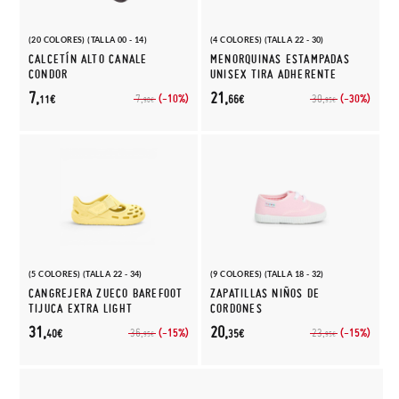
(20 COLORES) (TALLA 00 - 14)
(4 COLORES) (TALLA 22 - 30)
CALCETÍN ALTO CANALE
MENORQUINAS ESTAMPADAS
CONDOR
UNISEX TIRA ADHERENTE
7,
21,
(-10%)
(-30%)
7,
30,
11€
66€
90€
95€
(5 COLORES) (TALLA 22 - 34)
(9 COLORES) (TALLA 18 - 32)
CANGREJERA ZUECO BAREFOOT
ZAPATILLAS NIÑOS DE
TIJUCA EXTRA LIGHT
CORDONES
31,
20,
(-15%)
(-15%)
36,
23,
40€
35€
95€
95€