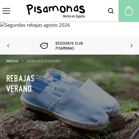
Mi
DESCUENTO CLUB
PISAMONAS
INICIO
REBAJAS VERANO
REBAJAS
VERANO