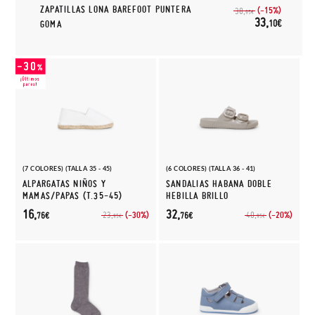
ZAPATILLAS LONA BAREFOOT PUNTERA
(-15%)
38,
95€
33,
10€
GOMA
(7 COLORES) (TALLA 35 - 45)
(6 COLORES) (TALLA 36 - 41)
ALPARGATAS NIÑOS Y
SANDALIAS HABANA DOBLE
MAMAS/PAPAS (T.35-45)
HEBILLA BRILLO
16,
32,
(-30%)
(-20%)
23,
40,
76€
76€
95€
95€