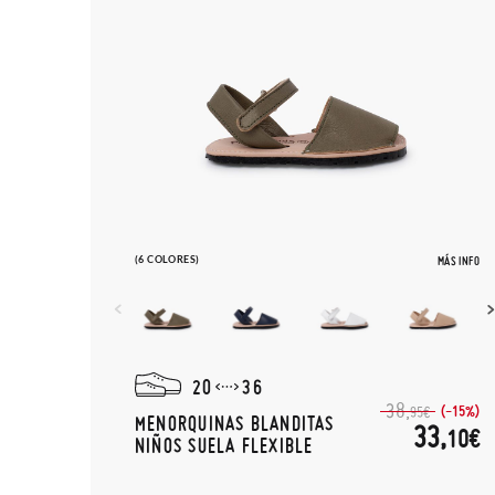
(6 COLORES)
MÁS INFO
20
36
38,
(-15%)
95€
MENORQUINAS BLANDITAS
33,
10€
NIÑOS SUELA FLEXIBLE