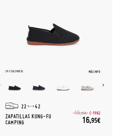
(9 COLORES)
MÁS INFO
22
42
19,
(-15%)
95€
ZAPATILLAS KUNG-FU
16,
95€
CAMPING