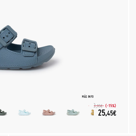
MÁS INFO
29,
(-15%)
95€
25,
45€