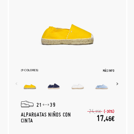
(9 COLORES)
MÁS INFO
21
39
24,
(-30%)
95€
ALPARGATAS NIÑOS CON
17,
46€
CINTA