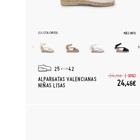
(11 COLORES)
MÁS INFO
25
42
34,
(-30%)
95€
ALPARGATAS VALENCIANAS
24,
46€
NIÑAS LISAS