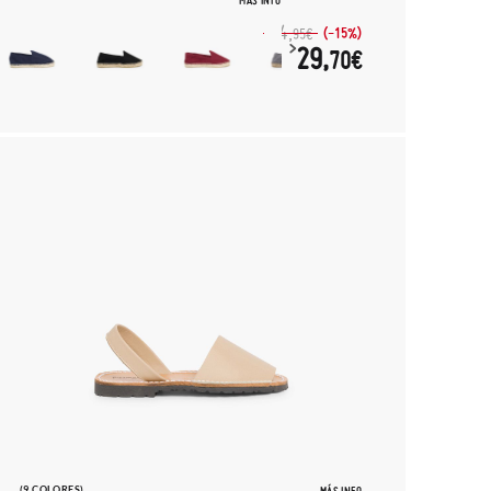
MÁS INFO
34,
(-15%)
95€
29,
70€
(9 COLORES)