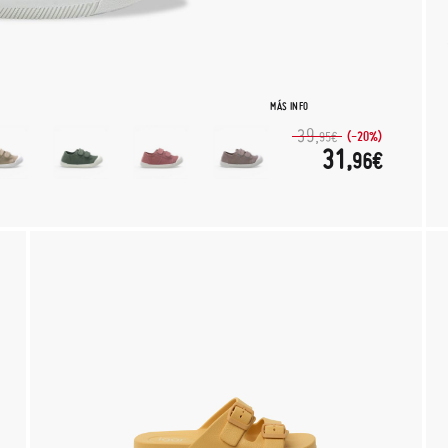
MÁS INFO
39,
(-20%)
95€
31,
96€