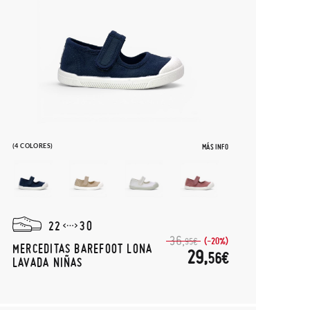
(4 COLORES)
MÁS INFO
22
30
36,
(-20%)
95€
MERCEDITAS BAREFOOT LONA
29,
56€
LAVADA NIÑAS