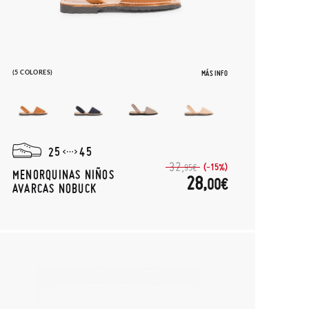
(5 COLORES)
MÁS INFO
25
45
32,
(-15%)
95€
MENORQUINAS NIÑOS
28,
00€
AVARCAS NOBUCK