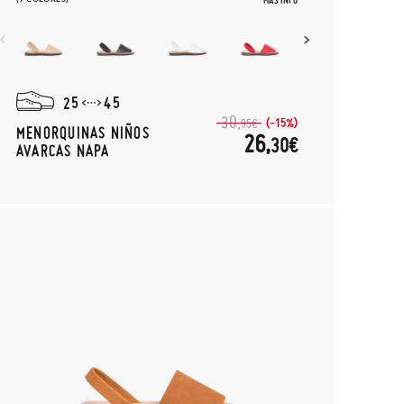
MÁS INFO
25
45
30,
(-15%)
95€
MENORQUINAS NIÑOS
26,
30€
AVARCAS NAPA