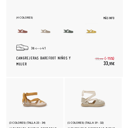
(4 COLORES)
MÁS INFO
36
41
CANGREJERAS BAREFOOT NIÑOS Y
(-15%)
39,
95€
33,
95€
MUJER
(3 COLORES) (TALLA 23 - 34)
(1 COLORES) (TALLA 19 - 32)