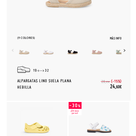
(9 COLORES)
MÁS INFO
19
32
ALPARGATAS LINO SUELA PLANA
(-15%)
28,
95€
24,
60€
HEBILLA