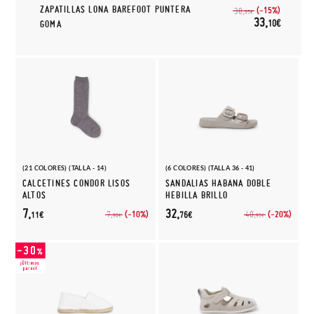
ZAPATILLAS LONA BAREFOOT PUNTERA
(-15%)
38,
95€
33,
10€
GOMA
(21 COLORES) (TALLA - 14)
(6 COLORES) (TALLA 36 - 41)
CALCETINES CONDOR LISOS
SANDALIAS HABANA DOBLE
ALTOS
HEBILLA BRILLO
7,
32,
(-10%)
(-20%)
7,
40,
11€
76€
90€
95€