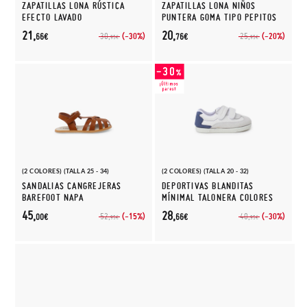
ZAPATILLAS LONA RÚSTICA
ZAPATILLAS LONA NIÑOS
EFECTO LAVADO
PUNTERA GOMA TIPO PEPITOS
21,
20,
(-30%)
(-20%)
30,
25,
66€
76€
95€
95€
(2 COLORES) (TALLA 25 - 34)
(2 COLORES) (TALLA 20 - 32)
SANDALIAS CANGREJERAS
DEPORTIVAS BLANDITAS
BAREFOOT NAPA
MÍNIMAL TALONERA COLORES
45,
28,
(-15%)
(-30%)
52,
40,
00€
66€
95€
95€