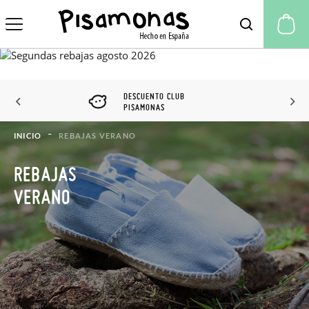
Mi
DESCUENTO CLUB
PISAMONAS
INICIO
REBAJAS VERANO
REBAJAS
VERANO