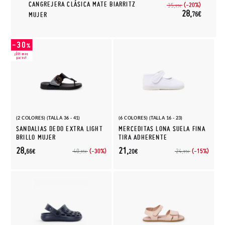
CANGREJERA CLÁSICA MATE BIARRITZ
(-20%)
35,
95€
28,
76€
MUJER
(2 COLORES) (TALLA 36 - 41)
(6 COLORES) (TALLA 16 - 23)
SANDALIAS DEDO EXTRA LIGHT
MERCEDITAS LONA SUELA FINA
BRILLO MUJER
TIRA ADHERENTE
28,
21,
(-30%)
(-15%)
40,
24,
66€
20€
95€
95€