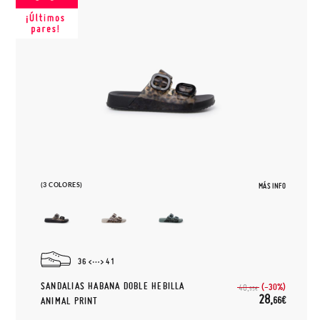
(3 COLORES)
MÁS INFO
36
41
SANDALIAS HABANA DOBLE HEBILLA
(-30%)
40,
95€
28,
66€
ANIMAL PRINT