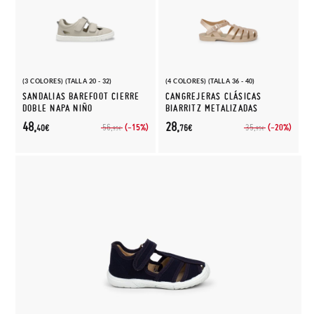
(3 COLORES) (TALLA 20 - 32)
(4 COLORES) (TALLA 36 - 40)
SANDALIAS BAREFOOT CIERRE
CANGREJERAS CLÁSICAS
DOBLE NAPA NIÑO
BIARRITZ METALIZADAS
48,
28,
(-15%)
(-20%)
56,
35,
40€
76€
95€
95€