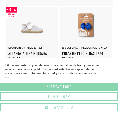
(2 COLORES) (TALLA 19 - 30)
(10 COLORES) (TALLA UNICA - UNICA)
ALPARGATA TIRA BORDADA
PINZA DE PELO NIÑAS LAZO
HEBILLA
PEQUEÑO
20,
4,
(-30%)
(-10%)
29,
4,
Utilizamos cookies propias y de terceros para medir el rendimiento y ofrecer una
96€
05€
95€
50€
experiencia de compra y publicidad personalizada. Puedes aceptar todas las
cookies pulsando el botón 'Aceptar' y configurarlas o rechazar su uso clicando
aqui.
ACEPTAR TODO
CONFIGURAR
RECHAZAR TODO
(6 COLORES) (TALLA 20 - 26)