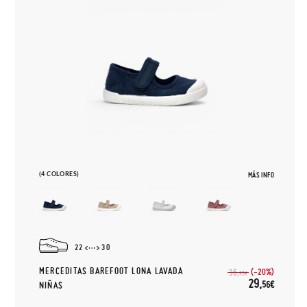
(4 COLORES)
MÁS INFO
22
30
MERCEDITAS BAREFOOT LONA LAVADA
(-20%)
36,
95€
29,
56€
NIÑAS