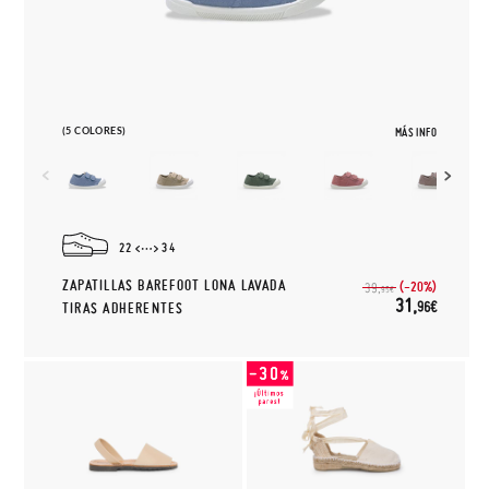
(5 COLORES)
MÁS INFO
22
34
ZAPATILLAS BAREFOOT LONA LAVADA
(-20%)
39,
95€
31,
96€
TIRAS ADHERENTES