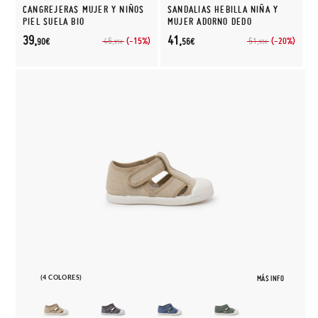
CANGREJERAS MUJER Y NIÑOS
SANDALIAS HEBILLA NIÑA Y
PIEL SUELA BIO
MUJER ADORNO DEDO
39,
41,
(-15%)
(-20%)
46,
51,
90€
56€
95€
95€
(4 COLORES)
MÁS INFO