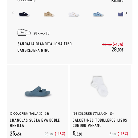
(7 COLORES)
MÁS INFO
20
30
SANDALIA BLANDITA LONA TIPO
(-15%)
32,
95€
28,
00€
CANGREJERA NIÑO
(5 COLORES) (TALLA 30 - 38)
(16 COLORES) (TALLA 00 - 10)
CHANCLAS SUELA EVA DOBLE
CALCETINES TOBILLEROS LISOS
HEBILLA
CONDOR VERANO
25,
5,
(-15%)
(-15%)
29,
6,
45€
52€
95€
50€