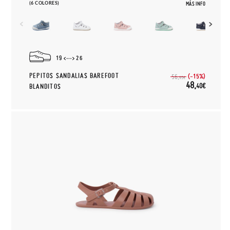
(6 COLORES)
MÁS INFO
19
26
PEPITOS SANDALIAS BAREFOOT
(-15%)
56,
95€
48,
40€
BLANDITOS