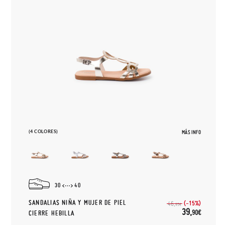
(4 COLORES)
MÁS INFO
30
40
SANDALIAS NIÑA Y MUJER DE PIEL
(-15%)
46,
95€
39,
90€
CIERRE HEBILLA