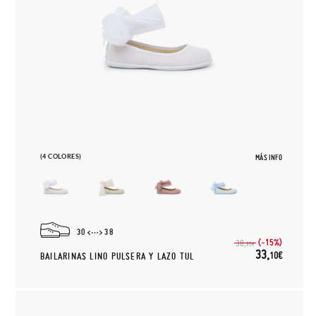
(4 COLORES)
MÁS INFO
30
38
(-15%)
38,
95€
33,
10€
BAILARINAS LINO PULSERA Y LAZO TUL