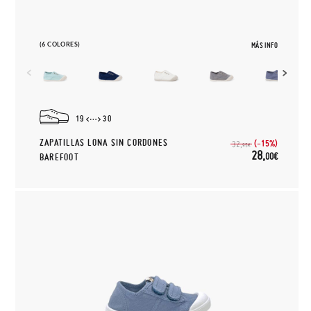
(6 COLORES)
MÁS INFO
19
30
ZAPATILLAS LONA SIN CORDONES
(-15%)
32,
95€
28,
00€
BAREFOOT