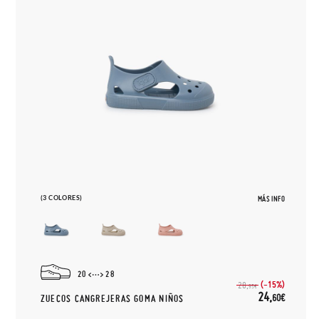
(3 COLORES)
MÁS INFO
20
28
(-15%)
28,
95€
24,
60€
ZUECOS CANGREJERAS GOMA NIÑOS