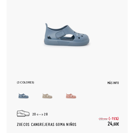
(3 COLORES)
MÁS INFO
20
28
(-15%)
28,
95€
24,
60€
ZUECOS CANGREJERAS GOMA NIÑOS