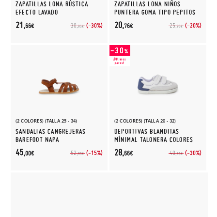
ZAPATILLAS LONA RÚSTICA
ZAPATILLAS LONA NIÑOS
EFECTO LAVADO
PUNTERA GOMA TIPO PEPITOS
21,
20,
(-30%)
(-20%)
30,
25,
66€
76€
95€
95€
(2 COLORES) (TALLA 25 - 34)
(2 COLORES) (TALLA 20 - 32)
SANDALIAS CANGREJERAS
DEPORTIVAS BLANDITAS
BAREFOOT NAPA
MÍNIMAL TALONERA COLORES
45,
28,
(-15%)
(-30%)
52,
40,
00€
66€
95€
95€