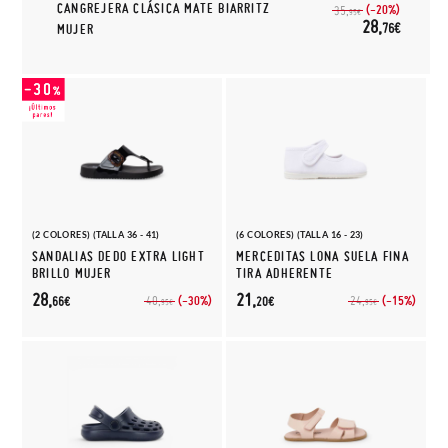
CANGREJERA CLÁSICA MATE BIARRITZ
(-20%)
35,
95€
28,
76€
MUJER
(2 COLORES) (TALLA 36 - 41)
(6 COLORES) (TALLA 16 - 23)
SANDALIAS DEDO EXTRA LIGHT
MERCEDITAS LONA SUELA FINA
BRILLO MUJER
TIRA ADHERENTE
28,
21,
(-30%)
(-15%)
40,
24,
66€
20€
95€
95€