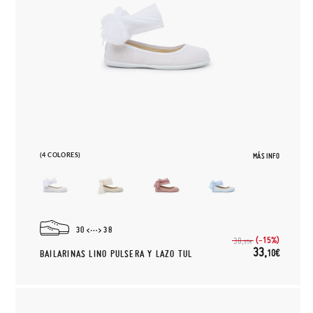
(4 COLORES)
MÁS INFO
30
38
(-15%)
38,
95€
33,
10€
BAILARINAS LINO PULSERA Y LAZO TUL