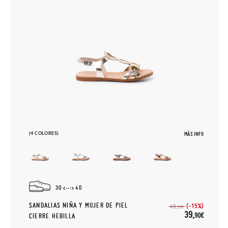
(4 COLORES)
MÁS INFO
30
40
SANDALIAS NIÑA Y MUJER DE PIEL
(-15%)
46,
95€
39,
90€
CIERRE HEBILLA