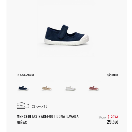
(4 COLORES)
MÁS INFO
22
30
MERCEDITAS BAREFOOT LONA LAVADA
(-20%)
36,
95€
29,
56€
NIÑAS