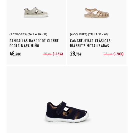
(3 COLORES) (TALLA 20 - 32)
(4 COLORES) (TALLA 36 - 40)
SANDALIAS BAREFOOT CIERRE
CANGREJERAS CLÁSICAS
DOBLE NAPA NIÑO
BIARRITZ METALIZADAS
48,
28,
(-15%)
(-20%)
56,
35,
40€
76€
95€
95€