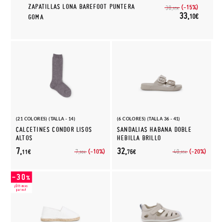
ZAPATILLAS LONA BAREFOOT PUNTERA
(-15%)
38,
95€
33,
10€
GOMA
(21 COLORES) (TALLA - 14)
(6 COLORES) (TALLA 36 - 41)
CALCETINES CONDOR LISOS
SANDALIAS HABANA DOBLE
ALTOS
HEBILLA BRILLO
7,
32,
(-10%)
(-20%)
7,
40,
11€
76€
90€
95€