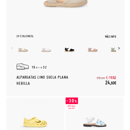
(9 COLORES)
MÁS INFO
19
32
ALPARGATAS LINO SUELA PLANA
(-15%)
28,
95€
24,
60€
HEBILLA