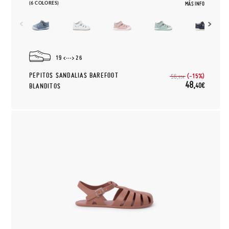
(6 COLORES)
MÁS INFO
19
26
PEPITOS SANDALIAS BAREFOOT
(-15%)
56,
95€
48,
40€
BLANDITOS