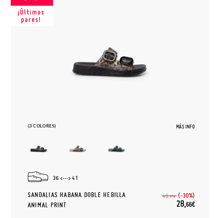
(3 COLORES)
MÁS INFO
36
41
SANDALIAS HABANA DOBLE HEBILLA
(-30%)
40,
95€
28,
66€
ANIMAL PRINT