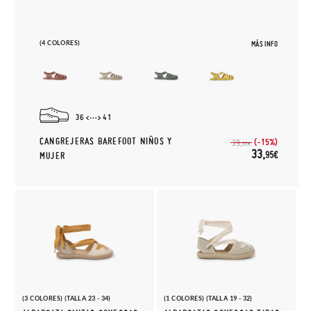
(4 COLORES)
MÁS INFO
36
41
CANGREJERAS BAREFOOT NIÑOS Y
(-15%)
39,
95€
33,
95€
MUJER
(3 COLORES) (TALLA 23 - 34)
(1 COLORES) (TALLA 19 - 32)