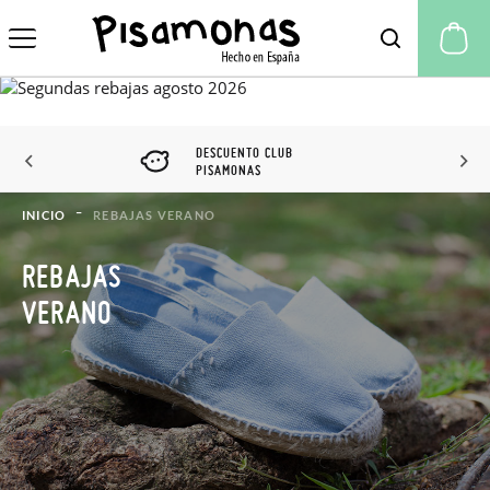
Mi
DESCUENTO CLUB
PISAMONAS
INICIO
REBAJAS VERANO
REBAJAS
VERANO