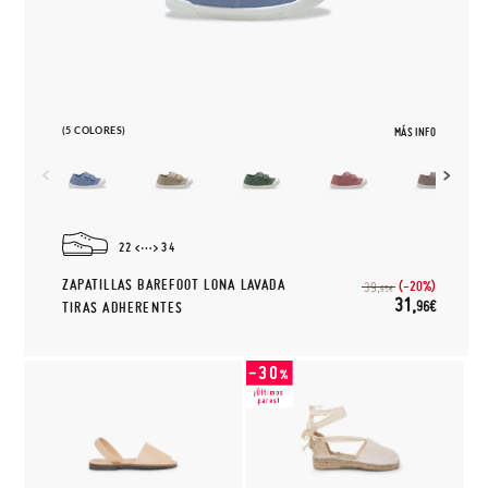
(5 COLORES)
MÁS INFO
22
34
ZAPATILLAS BAREFOOT LONA LAVADA
(-20%)
39,
95€
31,
96€
TIRAS ADHERENTES