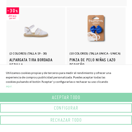
(2 COLORES) (TALLA 19 - 30)
(10 COLORES) (TALLA UNICA - UNICA)
ALPARGATA TIRA BORDADA
PINZA DE PELO NIÑAS LAZO
HEBILLA
PEQUEÑO
20,
4,
(-30%)
(-10%)
29,
4,
Utilizamos cookies propias y de terceros para medir el rendimiento y ofrecer una
96€
05€
95€
50€
experiencia de compra y publicidad personalizada. Puedes aceptar todas las
cookies pulsando el botón 'Aceptar' y configurarlas o rechazar su uso clicando
aqui.
ACEPTAR TODO
CONFIGURAR
RECHAZAR TODO
(6 COLORES) (TALLA 20 - 26)