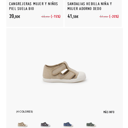
CANGREJERAS MUJER Y NIÑOS
SANDALIAS HEBILLA NIÑA Y
PIEL SUELA BIO
MUJER ADORNO DEDO
39,
41,
(-15%)
(-20%)
46,
51,
90€
56€
95€
95€
(4 COLORES)
MÁS INFO