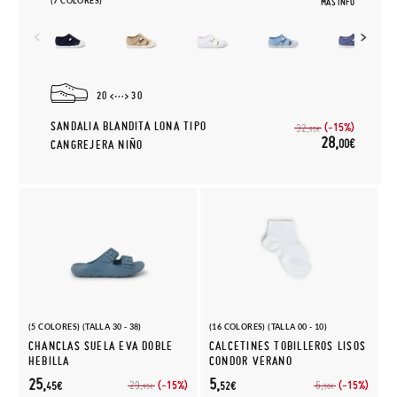
(7 COLORES)
MÁS INFO
20
30
SANDALIA BLANDITA LONA TIPO
(-15%)
32,
95€
28,
00€
CANGREJERA NIÑO
(5 COLORES) (TALLA 30 - 38)
(16 COLORES) (TALLA 00 - 10)
CHANCLAS SUELA EVA DOBLE
CALCETINES TOBILLEROS LISOS
HEBILLA
CONDOR VERANO
25,
5,
(-15%)
(-15%)
29,
6,
45€
52€
95€
50€