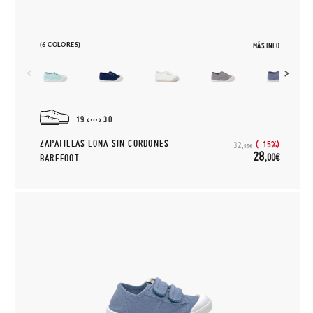
(6 COLORES)
MÁS INFO
19
30
ZAPATILLAS LONA SIN CORDONES
(-15%)
32,
95€
28,
00€
BAREFOOT